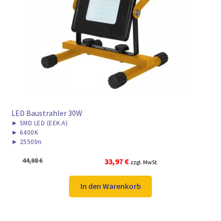
LED Baustrahler 30W
►
SMD LED (EEK:A)
►
6400K
►
2550lm
Ursprünglicher
Aktueller
44,98
€
33,97
€
zzgl. MwSt.
Preis
Preis
war:
ist:
In den Warenkorb
44,98 €
33,97 €.