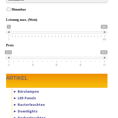
Dimmbar
Leistung max. (Watt)
5
500
5
500
Preis
22 €
54 €
22
30
38
46
54
ARTIKEL
► Bürolampen
► LED Panels
► Rasterleuchten
► Downlights
► Deckenleuchten