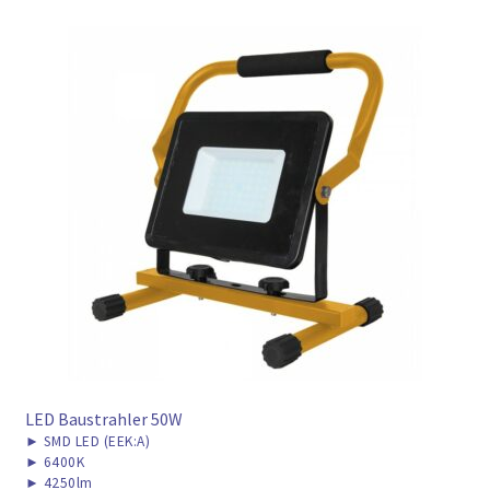
LED Baustrahler 50W
►
SMD LED (EEK:A)
►
6400K
►
4250lm