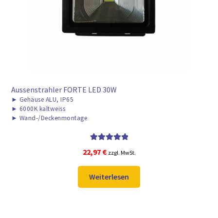
► ZAHLARTEN
► VERSANDARTEN
Aussenstrahler FORTE LED 30W
►
Gehäuse ALU, IP65
►
6000K kaltweiss
►
Wand-/Deckenmontage
Bewertet mit
22,97
€
zzgl. MwSt.
5.00
von 5
Weiterlesen