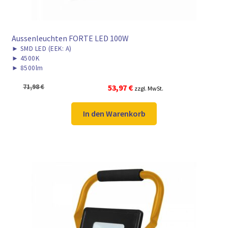
Aussenleuchten FORTE LED 100W
►
SMD LED (EEK: A)
►
4500K
►
8500lm
Ursprünglicher
Aktueller
71,98
€
53,97
€
zzgl. MwSt.
Preis
Preis
war:
ist:
In den Warenkorb
71,98 €
53,97 €.