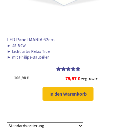
LED Panel MARIA 62cm
►
48-50W
►
Lichtfarbe Relax True
►
mit Philips-Bauteilen
Bewertet mit
Ursprünglicher
Aktueller
106,98
€
79,97
€
zzgl. MwSt.
5.00
von 5
Preis
Preis
war:
ist:
In den Warenkorb
106,98 €
79,97 €.