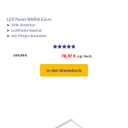
LED Panel MARIA 62cm
►
50W dimmbar
►
Lichtfarbe Neutral
►
mit Philips-Bauteilen
Bewertet mit
Ursprünglicher
Aktueller
104,98
€
78,97
€
zzgl. MwSt.
5.00
von 5
Preis
Preis
war:
ist:
In den Warenkorb
104,98 €
78,97 €.