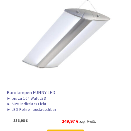
Bürolampen FUNNY LED
►
bis zu 104 Watt LED
►
50% indirektes Licht
►
LED Röhren austauschbar
Ursprünglicher
Aktueller
336,98
€
249,97
€
zzgl. MwSt.
Preis
Preis