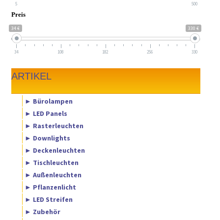
5
500
Preis
34 €
330 €
34
108
182
256
330
ARTIKEL
► Bürolampen
► LED Panels
► Rasterleuchten
► Downlights
► Deckenleuchten
► Tischleuchten
► Außenleuchten
► Pflanzenlicht
► LED Streifen
► Zubehör