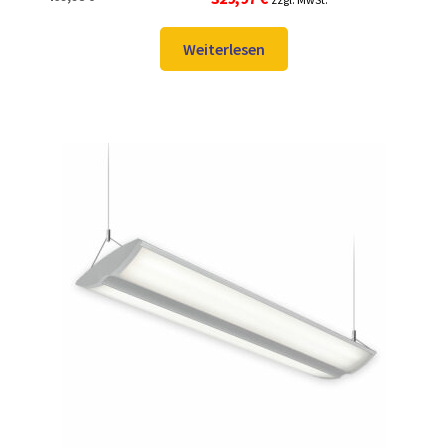
Preis
Preis
war:
ist:
Weiterlesen
469,98 €
329,97 €.