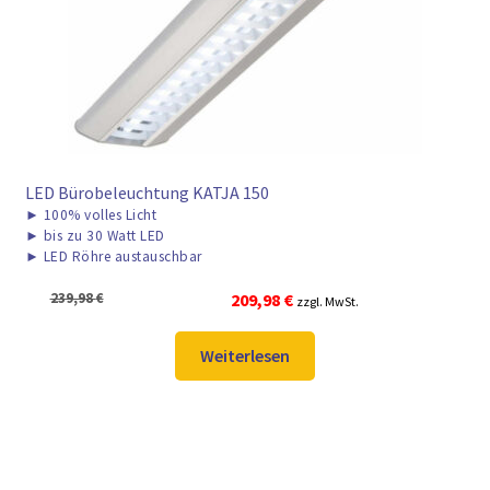
LED Bürobeleuchtung KATJA 150
►
100% volles Licht
►
bis zu 30 Watt LED
►
LED Röhre austauschbar
Ursprünglicher
Aktueller
239,98
€
209,98
€
zzgl. MwSt.
Preis
Preis
war:
ist:
Weiterlesen
239,98 €
209,98 €.