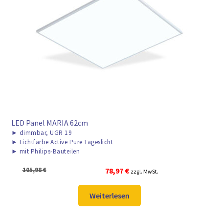
LED Panel MARIA 62cm
►
dimmbar, UGR 19
►
Lichtfarbe Active Pure Tageslicht
►
mit Philips-Bauteilen
Ursprünglicher
Aktueller
105,98
€
78,97
€
zzgl. MwSt.
Preis
Preis
war:
ist:
Weiterlesen
105,98 €
78,97 €.