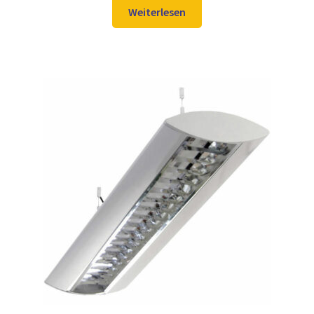
war:
ist:
Weiterlesen
336,98 €
249,97 €.