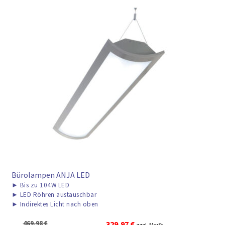
Bürolampen ANJA LED
►
Bis zu 104W LED
►
LED Röhren austauschbar
►
Indirektes Licht nach oben
Ursprünglicher
Aktueller
469,98
€
329,97
€
zzgl. MwSt.