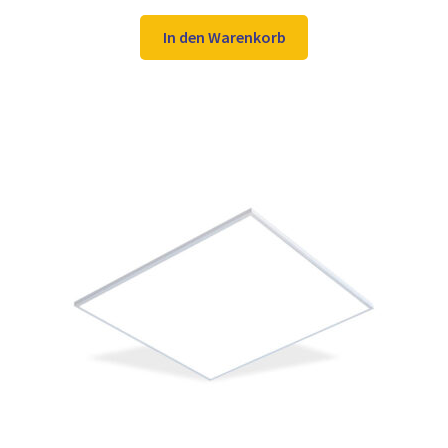
Preis
Preis
war:
ist:
In den Warenkorb
104,98 €
78,97 €.