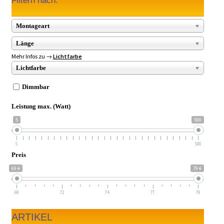
Filtern nach:
Montageart
Länge
Mehr Infos zu →
Lichtfarbe
Lichtfarbe
Dimmbar
Leistung max. (Watt)
5
500
5
500
Preis
69 €
79 €
69
72
74
77
79
ARTIKEL