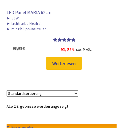
LED Panel MARIA 62cm
►
50W
►
Lichtfarbe Neutral
►
mit Philips-Bauteilen
Bewertet mit
Ursprünglicher
Aktueller
93,98
€
69,97
€
zzgl. MwSt.
5.00
von 5
Preis
Preis
war:
ist:
Weiterlesen
93,98 €
69,97 €.
Alle 2 Ergebnisse werden angezeigt