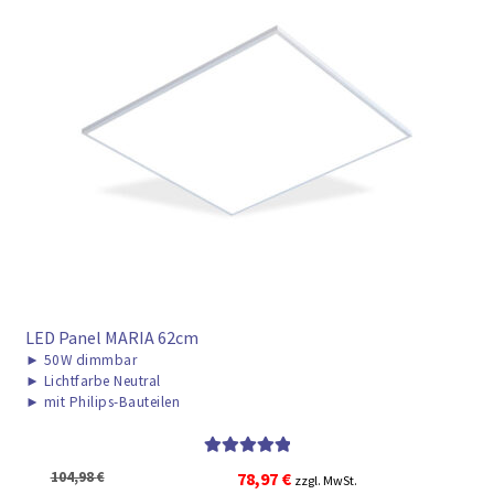
► ZAHLARTEN
► VERSANDARTEN
LED Panel MARIA 62cm
►
50W dimmbar
►
Lichtfarbe Neutral
►
mit Philips-Bauteilen
Bewertet mit
Ursprünglicher
Aktueller
104,98
€
78,97
€
zzgl. MwSt.
5.00
von 5