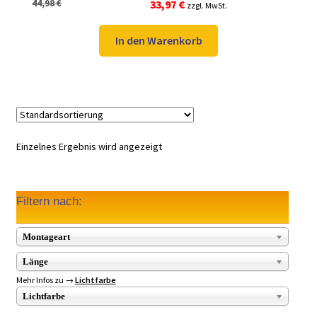
Ursprünglicher
Aktueller
44,98
€
33,97
€
zzgl. MwSt.
Preis
Preis
war:
ist:
In den Warenkorb
44,98 €
33,97 €.
Einzelnes Ergebnis wird angezeigt
Filtern nach:
Montageart
Länge
Mehr Infos zu →
Lichtfarbe
Lichtfarbe