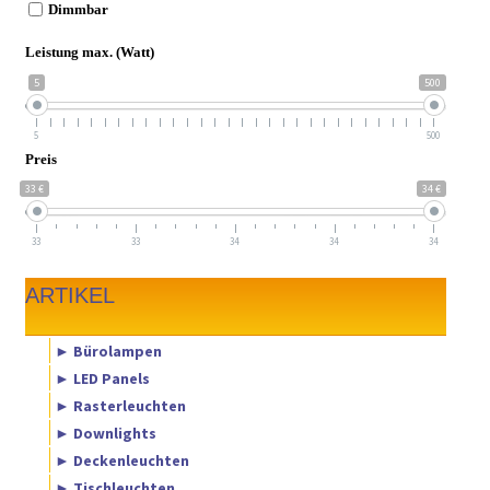
Dimmbar
Leistung max. (Watt)
5
500
5
500
Preis
33 €
34 €
33
33
34
34
34
ARTIKEL
► Bürolampen
► LED Panels
► Rasterleuchten
► Downlights
► Deckenleuchten
► Tischleuchten