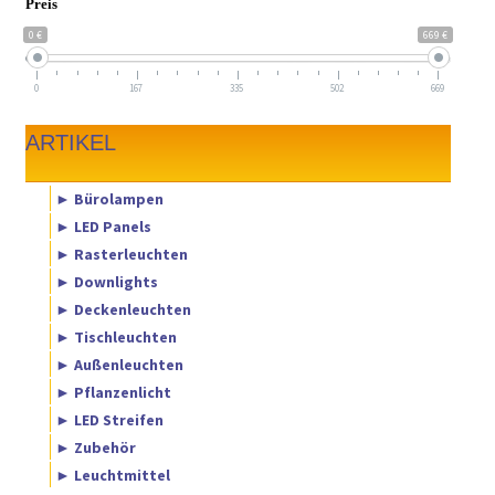
Preis
0 €
669 €
0
167
335
502
669
ARTIKEL
► Bürolampen
► LED Panels
► Rasterleuchten
► Downlights
► Deckenleuchten
► Tischleuchten
► Außenleuchten
► Pflanzenlicht
► LED Streifen
► Zubehör
► Leuchtmittel