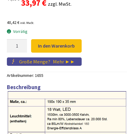
Ursprünglicher
Aktueller
33,97
€
zzgl. MwSt.
Preis
Preis
40,42 €
inkl. MwSt.
war:
ist:
Vorrätig
44,98 €
33,97 €.
ANDI
In den Warenkorb
LED
18W
Große Menge?
...
Mehr ►►
EINBAU
Downlight
Artikelnummer:
1655
Menge
Beschreibung