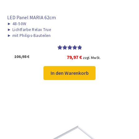
LED Panel MARIA 62cm
►
48-50W
►
Lichtfarbe Relax True
►
mit Philips-Bauteilen
Bewertet mit
Ursprünglicher
Aktueller
106,98
€
79,97
€
zzgl. MwSt.
5.00
von 5
Preis
Preis
war:
ist:
In den Warenkorb
106,98 €
79,97 €.