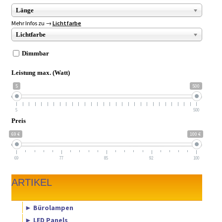
Länge
Mehr Infos zu →
Lichtfarbe
Lichtfarbe
Dimmbar
Leistung max. (Watt)
5
500
5
500
Preis
69 €
100 €
69
77
85
92
100
ARTIKEL
► Bürolampen
► LED Panels