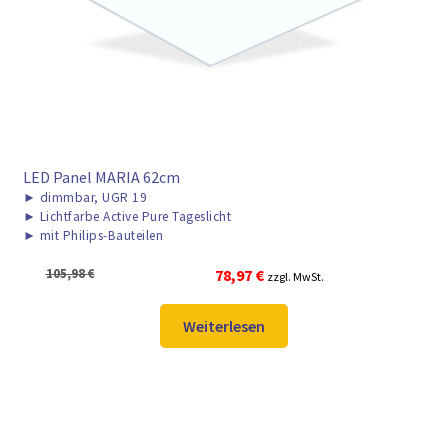
LED Panel MARIA 62cm
►
dimmbar, UGR 19
►
Lichtfarbe Active Pure Tageslicht
►
mit Philips-Bauteilen
Ursprünglicher
Aktueller
105,98
€
78,97
€
zzgl. MwSt.
Preis
Preis
war:
ist:
Weiterlesen
105,98 €
78,97 €.