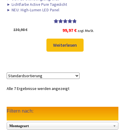
►
Lichtfarbe Active Pure Tageslicht
►
NEU: High-Lumen LED Panel
Bewertet mit
Ursprünglicher
Aktueller
130,98
€
99,97
€
zzgl. MwSt.
5.00
von 5
Preis
Preis
war:
ist:
Weiterlesen
130,98 €
99,97 €.
Alle 7 Ergebnisse werden angezeigt
Filtern nach:
Montageart