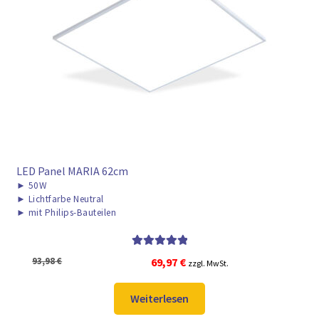
LED Panel MARIA 62cm
►
50W
►
Lichtfarbe Neutral
►
mit Philips-Bauteilen
Bewertet mit
Ursprünglicher
Aktueller
93,98
€
69,97
€
zzgl. MwSt.
5.00
von 5
Preis
Preis
war:
ist:
Weiterlesen
93,98 €
69,97 €.