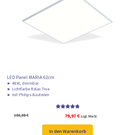
► ZAHLARTEN
► VERSANDARTEN
LED Panel MARIA 62cm
►
48W, dimmbar
►
Lichtfarbe Relax True
►
mit Philips-Bauteilen
Bewertet mit
Ursprünglicher
Aktueller
106,98
€
79,97
€
zzgl. MwSt.
5.00
von 5
Preis
Preis
war:
ist:
In den Warenkorb