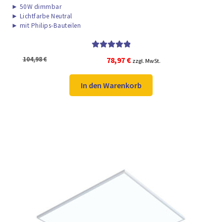
►
50W dimmbar
►
Lichtfarbe Neutral
►
mit Philips-Bauteilen
Bewertet mit
Ursprünglicher
Aktueller
104,98
€
78,97
€
zzgl. MwSt.
5.00
von 5
Preis
Preis
war:
ist:
In den Warenkorb
104,98 €
78,97 €.