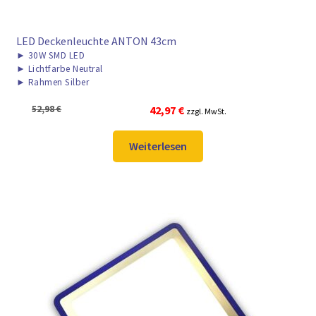
LED Deckenleuchte ANTON 43cm
►
30W SMD LED
►
Lichtfarbe Neutral
►
Rahmen Silber
Ursprünglicher
Aktueller
52,98
€
42,97
€
zzgl. MwSt.
Preis
Preis
war:
ist:
Weiterlesen
52,98 €
42,97 €.