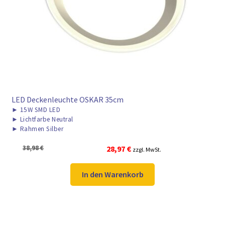
LED Deckenleuchte OSKAR 35cm
►
15W SMD LED
►
Lichtfarbe Neutral
►
Rahmen Silber
Ursprünglicher
Aktueller
38,98
€
28,97
€
zzgl. MwSt.
Preis
Preis
war:
ist:
In den Warenkorb
38,98 €
28,97 €.