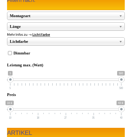
Filtern nach:
Montageart
Länge
Mehr Infos zu →
Lichtfarbe
Lichtfarbe
Dimmbar
Leistung max. (Watt)
5
500
5
500
Preis
10 €
43 €
10
18
27
35
43
ARTIKEL