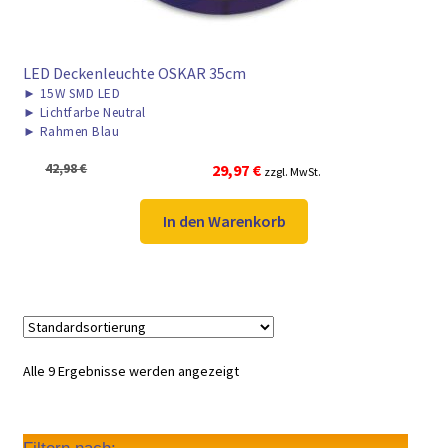
LED Deckenleuchte OSKAR 35cm
►
15W SMD LED
►
Lichtfarbe Neutral
►
Rahmen Blau
Ursprünglicher
Aktueller
42,98
€
29,97
€
zzgl. MwSt.
Preis
Preis
war:
ist:
In den Warenkorb
42,98 €
29,97 €.
Alle 9 Ergebnisse werden angezeigt