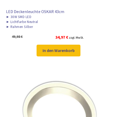
LED Deckenleuchte OSKAR 43cm
►
30W SMD LED
►
Lichtfarbe Neutral
►
Rahmen Silber
Ursprünglicher
Aktueller
49,98
€
34,97
€
zzgl. MwSt.
Preis
Preis
war:
ist:
In den Warenkorb
49,98 €
34,97 €.