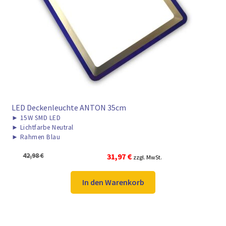
LED Deckenleuchte ANTON 35cm
►
15W SMD LED
►
Lichtfarbe Neutral
►
Rahmen Blau
Ursprünglicher
Aktueller
42,98
€
31,97
€
zzgl. MwSt.
Preis
Preis
war:
ist:
In den Warenkorb
42,98 €
31,97 €.