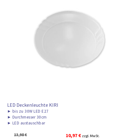
LED Deckenleuchte KIRI
►
bis zu 30W LED E27
►
Durchmesser 30cm
►
LED austauschbar
Ursprünglicher
Aktueller
13,98
€
10,97
€
zzgl. MwSt.