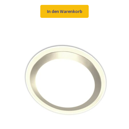
Preis
Preis
war:
ist:
In den Warenkorb
13,98 €
10,97 €.