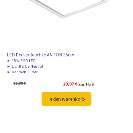
► ZAHLARTEN
► VERSANDARTEN
LED Deckenleuchte ANTON 35cm
►
15W SMD LED
►
Lichtfarbe Neutral
►
Rahmen Silber
Ursprünglicher
Aktueller
39,98
€
29,97
€
zzgl. MwSt.
Preis
Preis
war:
ist:
In den Warenkorb
39,98 €
29,97 €.