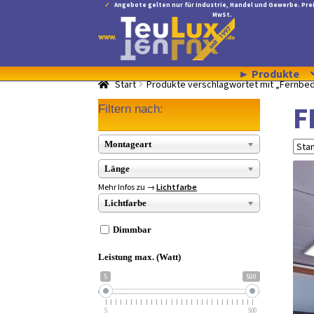
Angebote gelten nur für Industrie, Handel und Gewerbe. Prei
MwSt.
Zur
Zum
Navigation
Inhalt
springen
springen
► Produkte
Start
Produkte verschlagwortet mit „Fernbe
F
Filtern nach:
Montageart
Länge
Mehr Infos zu →
Lichtfarbe
Lichtfarbe
Dimmbar
Leistung max. (Watt)
5
500
5
500