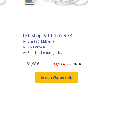
LED Strip PAUL 35W RGB
►
5m (30 LED/m)
►
16 Farben
►
Fernbedienung inkl.
Ursprünglicher
Aktueller
31,98
€
23,97
€
.
zzgl. MwSt.
Preis
Preis
war:
ist:
In den Warenkorb
31,98 €
23,97 €.