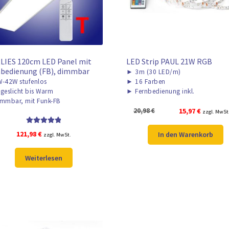
LIES 120cm LED Panel mit
LED Strip PAUL 21W RGB
bedienung (FB), dimmbar
►
3m (30 LED/m)
-42W stufenlos
►
16 Farben
geslicht bis Warm
►
Fernbedienung inkl.
mmbar, mit Funk-FB
Ursprünglicher
Aktueller
20,98
€
15,97
€
zzgl. MwSt
Preis
Preis
Bewertet mit
war:
ist:
121,98
€
In den Warenkorb
zzgl. MwSt.
5.00
von 5
20,98 €
15,97 €.
Weiterlesen