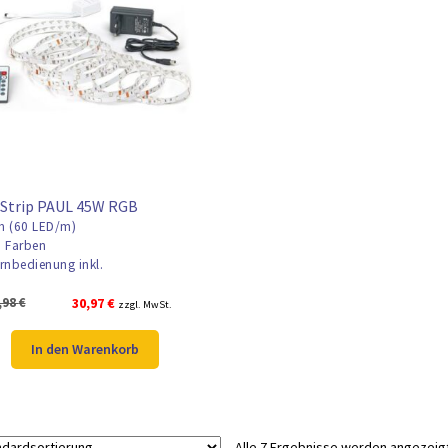
 Strip PAUL 45W RGB
 (60 LED/m)
 Farben
rnbedienung inkl.
Ursprünglicher
Aktueller
,98
€
30,97
€
zzgl. MwSt.
Preis
Preis
war:
ist:
In den Warenkorb
40,98 €
30,97 €.
Alle 7 Ergebnisse werden angezeig