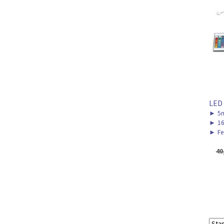
LED
►
5m
►
16
►
Fe
40