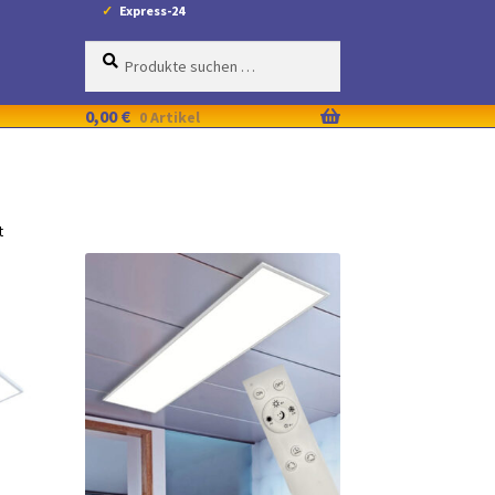
Express-24
Suche
Suchen
nach:
0,00
€
0 Artikel
t