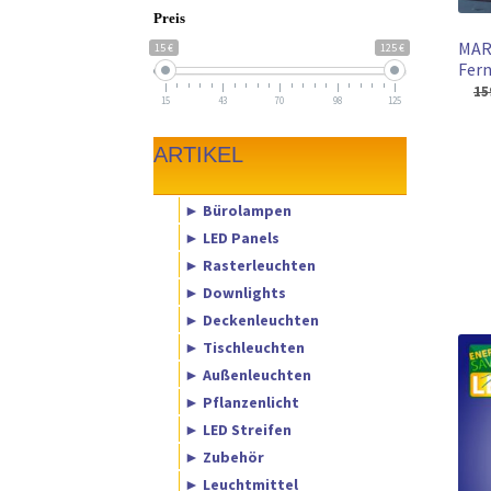
Preis
MAR
15 €
125 €
Fern
15
15
43
70
98
125
ARTIKEL
► Bürolampen
► LED Panels
► Rasterleuchten
► Downlights
► Deckenleuchten
► Tischleuchten
► Außenleuchten
► Pflanzenlicht
► LED Streifen
► Zubehör
► Leuchtmittel