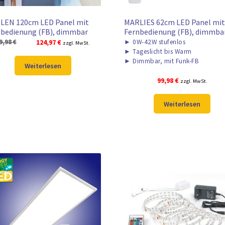
LEN 120cm LED Panel mit
MARLIES 62cm LED Panel mi
bedienung (FB), dimmbar
Fernbedienung (FB), dimmba
Ursprünglicher
Aktueller
9,98
€
124,97
€
►
0W-42W stufenlos
zzgl. MwSt.
►
Tageslicht bis Warm
Preis
Preis
►
Dimmbar, mit Funk-FB
war:
ist:
Weiterlesen
159,98 €
124,97 €.
99,98
€
zzgl. MwSt.
Weiterlesen