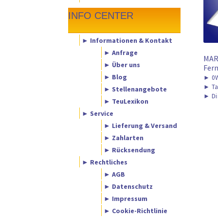
INFO CENTER
► Informationen & Kontakt
► Anfrage
MAR
► Über uns
Fern
► Blog
►
0W
►
Ta
► Stellenangebote
►
Di
► TeuLexikon
► Service
► Lieferung & Versand
► Zahlarten
► Rücksendung
► Rechtliches
► AGB
► Datenschutz
► Impressum
► Cookie-Richtlinie