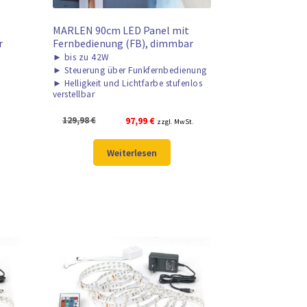
t
MARLEN 90cm LED Panel mit
r
Fernbedienung (FB), dimmbar
►
bis zu 42W
►
Steuerung über Funkfernbedienung
►
Helligkeit und Lichtfarbe stufenlos
verstellbar
Ursprünglicher
Aktueller
129,98
€
97,99
€
zzgl. MwSt.
Preis
Preis
war:
ist:
Weiterlesen
129,98 €
97,99 €.