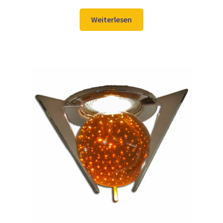
Preis
Preis
war:
ist:
Weiterlesen
20,98 €
15,97 €.