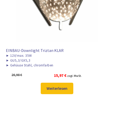
EINBAU-Downlight Triztan KLAR
►
12V/max. 35W
►
GU5,3/GX5,3
►
Gehäuse Stahl, chromfarben
Ursprünglicher
Aktueller
20,98
€
15,97
€
zzgl. MwSt.
Preis
Preis
war:
ist:
Weiterlesen
20,98 €
15,97 €.