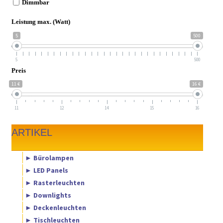
Dimmbar
Leistung max. (Watt)
5
500
5
500
Preis
11 €
16 €
11
12
14
15
16
ARTIKEL
► Bürolampen
► LED Panels
► Rasterleuchten
► Downlights
► Deckenleuchten
► Tischleuchten