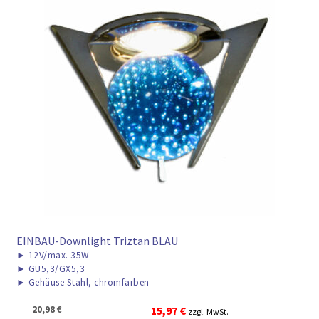
EINBAU-Downlight Triztan BLAU
►
12V/max. 35W
►
GU5,3/GX5,3
►
Gehäuse Stahl, chromfarben
Ursprünglicher
Aktueller
20,98
€
15,97
€
zzgl. MwSt.