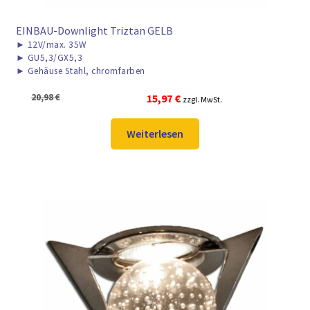
EINBAU-Downlight Triztan GELB
►
12V/max. 35W
►
GU5,3/GX5,3
►
Gehäuse Stahl, chromfarben
Ursprünglicher
Aktueller
20,98
€
15,97
€
zzgl. MwSt.
Preis
Preis
war:
ist:
Weiterlesen
20,98 €
15,97 €.