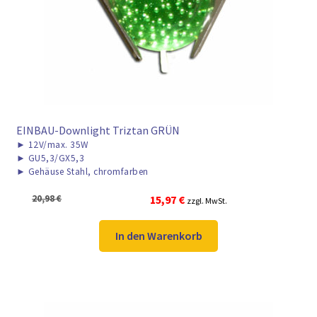
► ZAHLARTEN
► VERSANDARTEN
EINBAU-Downlight Triztan GRÜN
►
12V/max. 35W
►
GU5,3/GX5,3
►
Gehäuse Stahl, chromfarben
Ursprünglicher
Aktueller
20,98
€
15,97
€
zzgl. MwSt.
Preis
Preis
war:
ist:
In den Warenkorb
20,98 €
15,97 €.