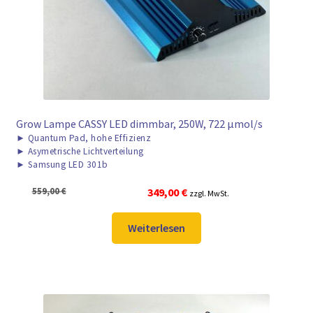
Grow Lampe CASSY LED dimmbar, 250W, 722 μmol/s
►
Quantum Pad, hohe Effizienz
►
Asymetrische Lichtverteilung
►
Samsung LED 301b
Ursprünglicher
Aktueller
559,00
€
349,00
€
zzgl. MwSt.
Preis
Preis
war:
ist:
Weiterlesen
559,00 €
349,00 €.