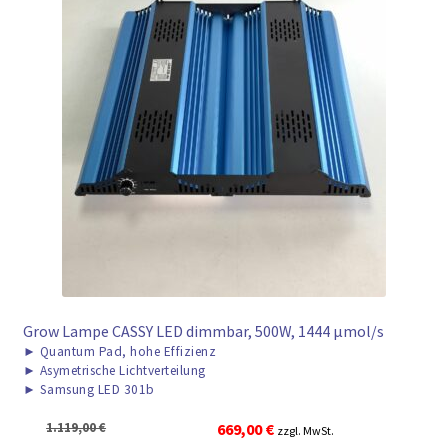
Grow Lampe CASSY LED dimmbar, 500W, 1444 μmol/s
►
Quantum Pad, hohe Effizienz
►
Asymetrische Lichtverteilung
►
Samsung LED 301b
Ursprünglicher
Aktueller
1.119,00
€
669,00
€
zzgl. MwSt.