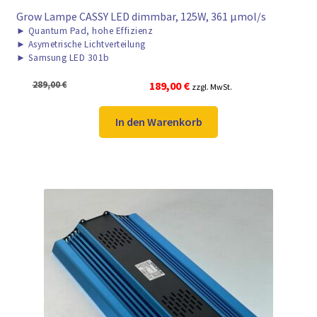
Grow Lampe CASSY LED dimmbar, 125W, 361 μmol/s
►
Quantum Pad, hohe Effizienz
►
Asymetrische Lichtverteilung
►
Samsung LED 301b
Ursprünglicher
Aktueller
289,00
€
189,00
€
zzgl. MwSt.
Preis
Preis
war:
ist:
In den Warenkorb
289,00 €
189,00 €.