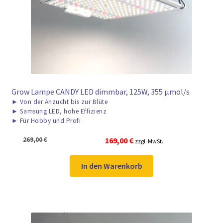
► ZAHLARTEN
► VERSANDARTEN
Grow Lampe CANDY LED dimmbar, 125W, 355 μmol/s
►
Von der Anzucht bis zur Blüte
►
Samsung LED, hohe Effizienz
►
Für Hobby und Profi
Ursprünglicher
Aktueller
269,00
€
169,00
€
zzgl. MwSt.
Preis
Preis
war:
ist:
In den Warenkorb
269,00 €
169,00 €.