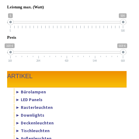
Leistung max. (Watt)
5
500
5
500
Preis
169 €
669 €
169
294
419
544
669
ARTIKEL
► Bürolampen
► LED Panels
► Rasterleuchten
► Downlights
► Deckenleuchten
► Tischleuchten
► Außenleuchten