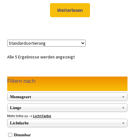
Preis
Preis
war:
ist:
Weiterlesen
1.119,00 €
669,00 €.
Alle 5 Ergebnisse werden angezeigt
Filtern nach:
Montageart
Länge
Mehr Infos zu →
Lichtfarbe
Lichtfarbe
Dimmbar