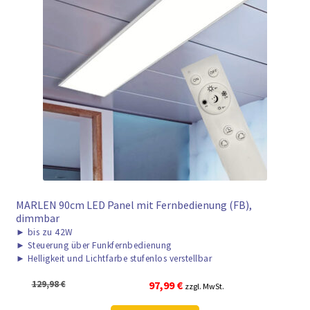
MARLEN 90cm LED Panel mit Fernbedienung (FB),
dimmbar
►
bis zu 42W
►
Steuerung über Funkfernbedienung
►
Helligkeit und Lichtfarbe stufenlos verstellbar
Ursprünglicher
Aktueller
129,98
€
97,99
€
zzgl. MwSt.
Preis
Preis