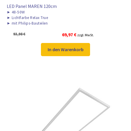
LED Panel MAREN 120cm
►
48-50W
►
Lichtfarbe Relax True
►
mit Philips-Bauteilen
Ursprünglicher
Aktueller
93,98
€
69,97
€
zzgl. MwSt.
Preis
Preis
war:
ist:
In den Warenkorb
93,98 €
69,97 €.