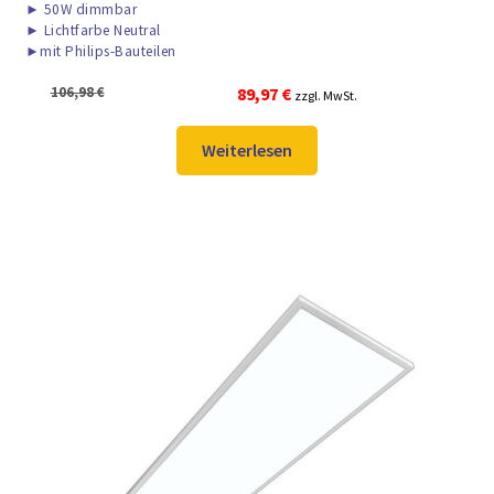
►
50W dimmbar
►
Lichtfarbe Neutral
►
mit Philips-Bauteilen
Ursprünglicher
Aktueller
106,98
€
89,97
€
zzgl. MwSt.
Preis
Preis
war:
ist:
Weiterlesen
106,98 €
89,97 €.