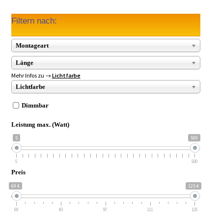
Filtern nach:
Montageart
Länge
Mehr Infos zu →
Lichtfarbe
Lichtfarbe
Dimmbar
Leistung max. (Watt)
5
500
5
500
Preis
69 €
125 €
69
83
97
111
125