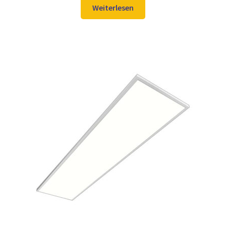
war:
ist:
Weiterlesen
129,98 €
97,99 €.