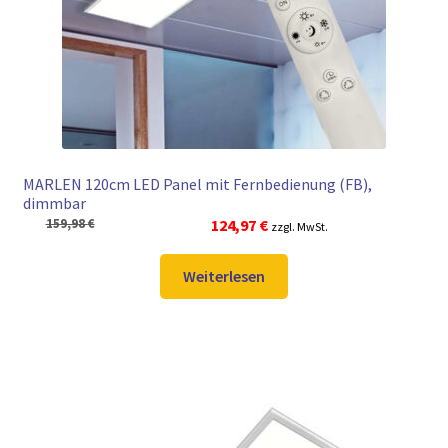
► ZAHLARTEN
► VERSANDARTEN
MARLEN 120cm LED Panel mit Fernbedienung (FB),
dimmbar
Ursprünglicher
Aktueller
159,98
€
124,97
€
zzgl. MwSt.
Preis
Preis
war:
ist:
Weiterlesen
159,98 €
124,97 €.