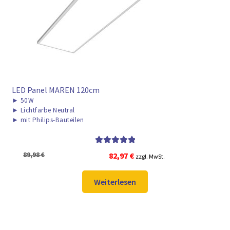
LED Panel MAREN 120cm
►
50W
►
Lichtfarbe Neutral
►
mit Philips-Bauteilen
Bewertet mit
Ursprünglicher
Aktueller
89,98
€
82,97
€
zzgl. MwSt.
5.00
von 5
Preis
Preis
war:
ist:
Weiterlesen
89,98 €
82,97 €.