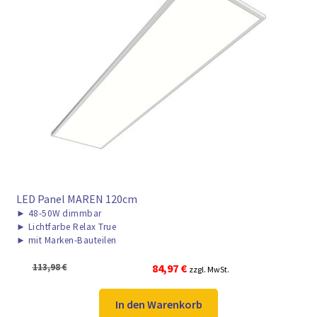
LED Panel MAREN 120cm
►
48-50W dimmbar
►
Lichtfarbe Relax True
►
mit Marken-Bauteilen
Ursprünglicher
Aktueller
113,98
€
84,97
€
zzgl. MwSt.
Preis
Preis
war:
ist:
In den Warenkorb