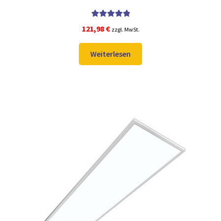
Bewertet mit
121,98
€
zzgl. MwSt.
5.00
von 5
Weiterlesen