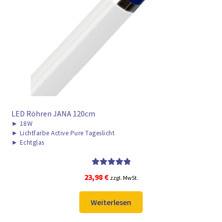
LED Röhren JANA 120cm
►
18W
►
Lichtfarbe Active Pure Tageslicht
►
Echtglas
Bewertet mit
23,98
€
zzgl. MwSt.
5.00
von 5
Weiterlesen