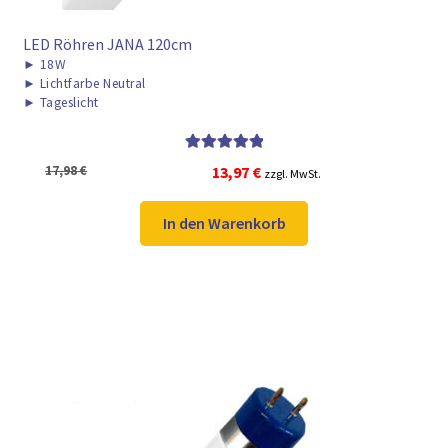
LED Röhren JANA 120cm
►
18W
►
Lichtfarbe Neutral
►
Tageslicht
Bewertet mit
Ursprünglicher
Aktueller
17,98
€
13,97
€
zzgl. MwSt.
5.00
von 5
Preis
Preis
war:
ist:
In den Warenkorb
17,98 €
13,97 €.