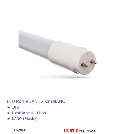
LED Röhre JAN 120cm NANO
►
18W
►
Lichtfarbe NEUTRAL
►
NANO (Plastik)
Ursprünglicher
Aktueller
16,98
€
12,97
€
zzgl. MwSt.