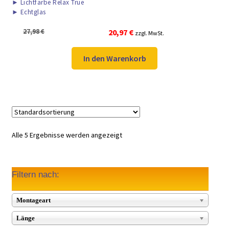
►
Lichtfarbe Relax True
►
Echtglas
Ursprünglicher
Aktueller
27,98
€
20,97
€
zzgl. MwSt.
Preis
Preis
war:
ist:
In den Warenkorb
27,98 €
20,97 €.
Alle 5 Ergebnisse werden angezeigt
Filtern nach:
Montageart
Länge