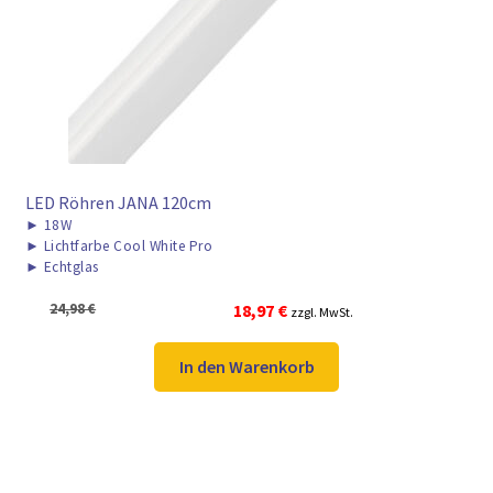
► ZAHLARTEN
► VERSANDARTEN
LED Röhren JANA 120cm
►
18W
►
Lichtfarbe Cool White Pro
►
Echtglas
Ursprünglicher
Aktueller
24,98
€
18,97
€
zzgl. MwSt.
Preis
Preis
war:
ist:
In den Warenkorb
24,98 €
18,97 €.