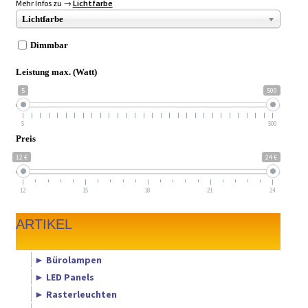
Mehr Infos zu →
Lichtfarbe
Lichtfarbe
Dimmbar
Leistung max. (Watt)
5
500
5
500
Preis
12 €
24 €
12
15
18
21
24
ARTIKEL
► Bürolampen
► LED Panels
► Rasterleuchten