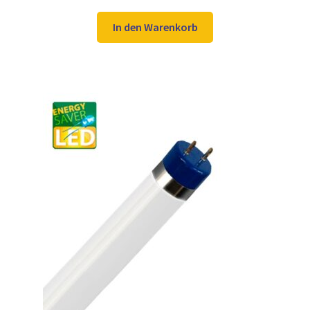
Preis
Preis
war:
ist:
In den Warenkorb
16,98 €
12,97 €.