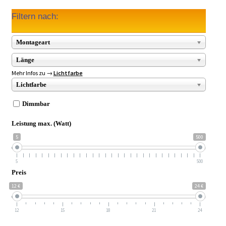
Filtern nach:
Montageart
Länge
Mehr Infos zu →
Lichtfarbe
Lichtfarbe
Dimmbar
Leistung max. (Watt)
5
500
5
500
Preis
12 €
24 €
12
15
18
21
24