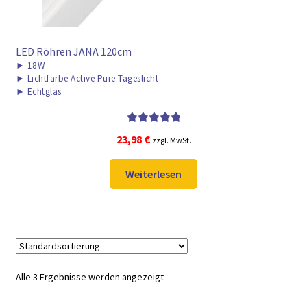
LED Röhren JANA 120cm
►
18W
►
Lichtfarbe Active Pure Tageslicht
►
Echtglas
Bewertet mit
23,98
€
zzgl. MwSt.
5.00
von 5
Weiterlesen
Alle 3 Ergebnisse werden angezeigt