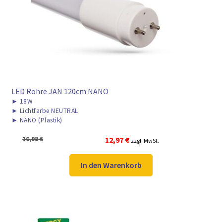
► ZAHLARTEN
► VERSANDARTEN
LED Röhre JAN 120cm NANO
►
18W
►
Lichtfarbe NEUTRAL
►
NANO (Plastik)
Ursprünglicher
Aktueller
16,98
€
12,97
€
zzgl. MwSt.
Preis
Preis
war:
ist:
In den Warenkorb
16,98 €
12,97 €.