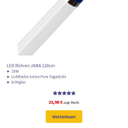
LED Röhren JANA 120cm
►
18W
►
Lichtfarbe Active Pure Tageslicht
►
Echtglas
Bewertet mit
23,98
€
zzgl. MwSt.
5.00
von 5
Weiterlesen