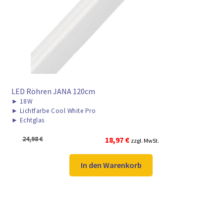
► ZAHLARTEN
► VERSANDARTEN
LED Röhren JANA 120cm
►
18W
►
Lichtfarbe Cool White Pro
►
Echtglas
Ursprünglicher
Aktueller
24,98
€
18,97
€
zzgl. MwSt.
Preis
Preis
war:
ist:
In den Warenkorb
24,98 €
18,97 €.