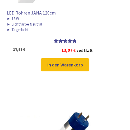
LED Röhren JANA 120cm
►
18W
►
Lichtfarbe Neutral
►
Tageslicht
Bewertet mit
Ursprünglicher
Aktueller
17,98
€
13,97
€
zzgl. MwSt.
5.00
von 5
Preis
Preis
war:
ist:
In den Warenkorb
17,98 €
13,97 €.