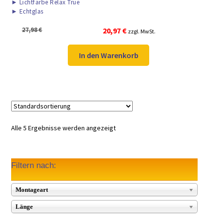
►
Lichtfarbe Relax True
►
Echtglas
Ursprünglicher
Aktueller
27,98
€
20,97
€
zzgl. MwSt.
Preis
Preis
war:
ist:
In den Warenkorb
27,98 €
20,97 €.
Alle 5 Ergebnisse werden angezeigt
Filtern nach:
Montageart
Länge