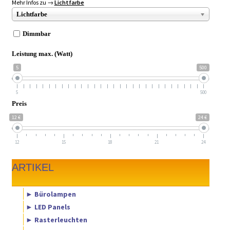
Mehr Infos zu →
Lichtfarbe
Lichtfarbe
Dimmbar
Leistung max. (Watt)
5
500
5
500
Preis
12 €
24 €
12
15
18
21
24
ARTIKEL
► Bürolampen
► LED Panels
► Rasterleuchten