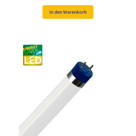
Preis
Preis
war:
ist:
In den Warenkorb
16,98 €
12,97 €.