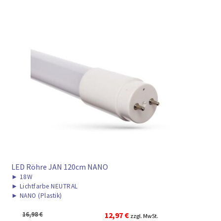
LED Röhre JAN 120cm NANO
►
18W
►
Lichtfarbe NEUTRAL
►
NANO (Plastik)
Ursprünglicher
Aktueller
16,98
€
12,97
€
zzgl. MwSt.