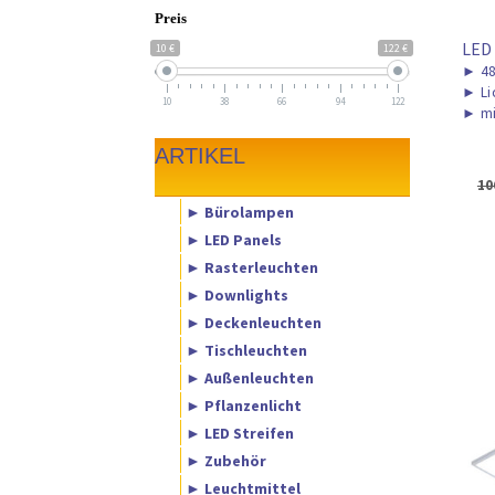
Preis
LED
10 €
122 €
►
48
►
Li
10
38
66
94
122
►
mi
ARTIKEL
10
► Bürolampen
► LED Panels
► Rasterleuchten
► Downlights
► Deckenleuchten
► Tischleuchten
► Außenleuchten
► Pflanzenlicht
► LED Streifen
► Zubehör
► Leuchtmittel