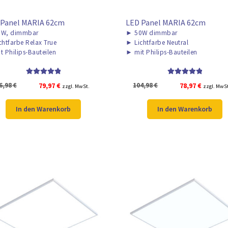
 Panel MARIA 62cm
LED Panel MARIA 62cm
W, dimmbar
►
50W dimmbar
chtfarbe Relax True
►
Lichtfarbe Neutral
t Philips-Bauteilen
►
mit Philips-Bauteilen
Bewertet mit
Bewertet mit
Ursprünglicher
Aktueller
Ursprünglicher
Aktuelle
6,98
€
79,97
€
104,98
€
78,97
€
zzgl. MwSt.
zzgl. MwS
5.00
von 5
5.00
von 5
Preis
Preis
Preis
Preis
war:
ist:
war:
ist:
In den Warenkorb
In den Warenkorb
106,98 €
79,97 €.
104,98 €
78,97 €.