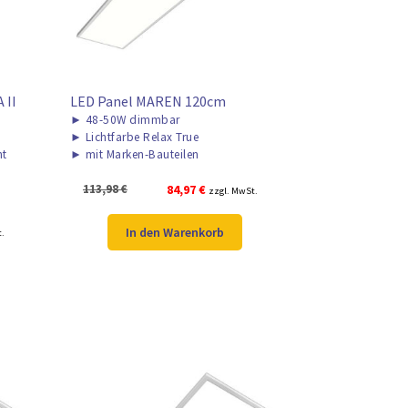
 II
LED Panel MAREN 120cm
►
48-50W dimmbar
►
Lichtfarbe Relax True
ht
►
mit Marken-Bauteilen
Ursprünglicher
Aktueller
113,98
€
84,97
€
zzgl. MwSt.
Preis
Preis
war:
ist:
r
In den Warenkorb
t.
113,98 €
84,97 €.