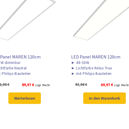
 Panel MAREN 120cm
LED Panel MAREN 120cm
W dimmbar
►
48-50W
chtfarbe Neutral
►
Lichtfarbe Relax True
t Philips-Bauteilen
►
mit Philips-Bauteilen
Ursprünglicher
Aktueller
Ursprünglicher
Aktueller
6,98
€
89,97
€
93,98
€
69,97
€
zzgl. MwSt.
zzgl. MwSt
Preis
Preis
Preis
Preis
war:
ist:
war:
ist:
Weiterlesen
In den Warenkorb
106,98 €
89,97 €.
93,98 €
69,97 €.