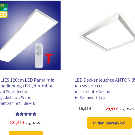
LIES 120cm LED Panel mit
LED Deckenleuchte ANTON 
bedienung (FB), dimmbar
►
15W SMD LED
-42W stufenlos
►
Lichtfarbe Neutral
geslicht bis Warm
►
Rahmen Silber
mmbar, mit Funk-FB
Ursprünglicher
Aktueller
39,98
€
29,97
€
zzgl. MwSt
Preis
Preis
Bewertet mit
war:
ist:
121,98
€
In den Warenkorb
zzgl. MwSt.
5.00
von 5
39,98 €
29,97 €.