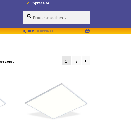
Express-24
Suche
Suchen
nach:
0,00
€
0 Artikel
ngezeigt
1
2