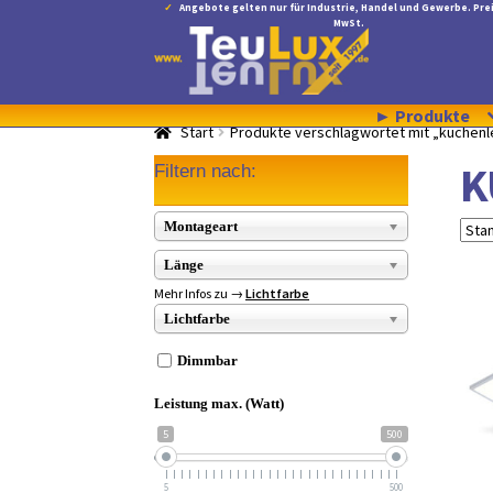
Angebote gelten nur für Industrie, Handel und Gewerbe. Prei
MwSt.
Zur
Zum
Navigation
Inhalt
springen
springen
► Produkte
Start
Produkte verschlagwortet mit „küchenl
K
Filtern nach:
Montageart
Länge
Mehr Infos zu →
Lichtfarbe
Lichtfarbe
Dimmbar
Leistung max. (Watt)
5
500
5
500