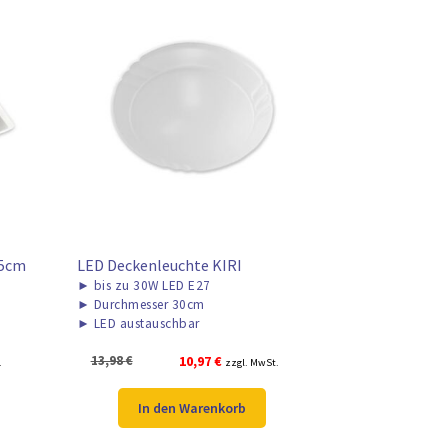
35cm
LED Deckenleuchte KIRI
►
bis zu 30W LED E27
►
Durchmesser 30cm
►
LED austauschbar
Ursprünglicher
Aktueller
13,98
€
10,97
€
.
zzgl. MwSt.
Preis
Preis
war:
ist:
In den Warenkorb
13,98 €
10,97 €.