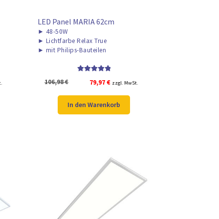
LED Panel MARIA 62cm
►
48-50W
►
Lichtfarbe Relax True
►
mit Philips-Bauteilen
Bewertet mit
r
Ursprünglicher
Aktueller
106,98
€
79,97
€
t.
zzgl. MwSt.
5.00
von 5
Preis
Preis
war:
ist:
In den Warenkorb
106,98 €
79,97 €.