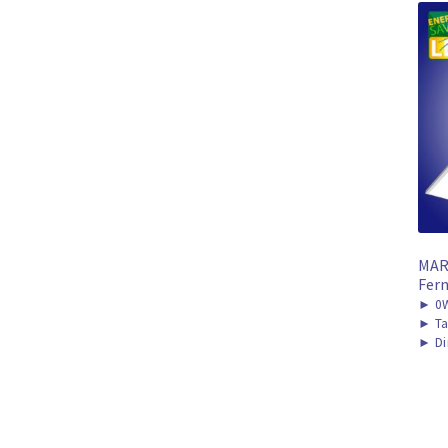
MAR
Fern
►
0W
►
Ta
►
Di