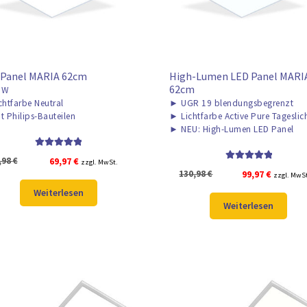
 Panel MARIA 62cm
High-Lumen LED Panel MARIA
62cm
0W
chtfarbe Neutral
►
UGR 19 blendungsbegrenzt
t Philips-Bauteilen
►
Lichtfarbe Active Pure Tageslic
►
NEU: High-Lumen LED Panel
Bewertet mit
Ursprünglicher
Aktueller
,98
€
69,97
€
zzgl. MwSt.
5.00
von 5
Bewertet mit
Ursprünglicher
Aktuelle
130,98
€
99,97
€
Preis
Preis
zzgl. MwS
5.00
von 5
Preis
Preis
war:
ist:
Weiterlesen
war:
ist:
93,98 €
69,97 €.
Weiterlesen
130,98 €
99,97 €.