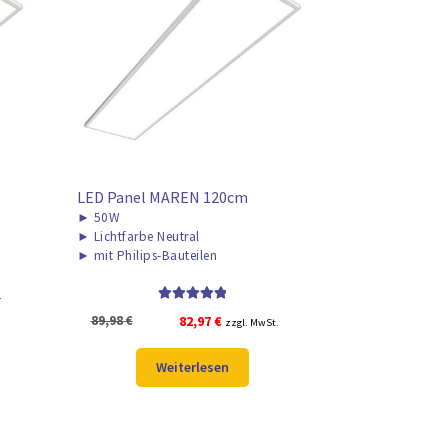
LED Panel MAREN 120cm
►
50W
►
Lichtfarbe Neutral
►
mit Philips-Bauteilen
.
Bewertet mit
Ursprünglicher
Aktueller
89,98
€
82,97
€
zzgl. MwSt.
5.00
von 5
Preis
Preis
war:
ist:
Weiterlesen
89,98 €
82,97 €.