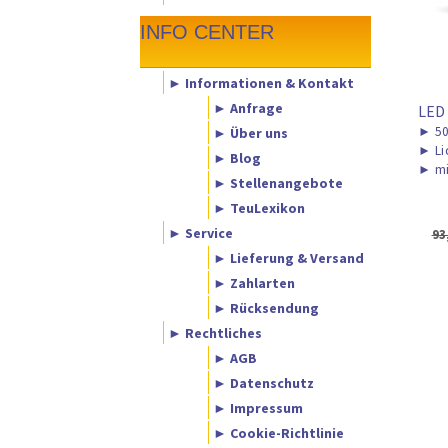
INFO CENTER
► Informationen & Kontakt
► Anfrage
LED
► Über uns
►
5
►
Li
► Blog
►
mi
► Stellenangebote
► TeuLexikon
► Service
93
► Lieferung & Versand
► Zahlarten
► Rücksendung
► Rechtliches
► AGB
► Datenschutz
► Impressum
► Cookie-Richtlinie