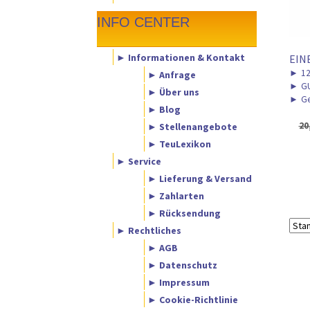
INFO CENTER
► Informationen & Kontakt
EIN
►
12
► Anfrage
►
GU
► Über uns
►
Ge
► Blog
20
► Stellenangebote
► TeuLexikon
► Service
► Lieferung & Versand
► Zahlarten
► Rücksendung
► Rechtliches
► AGB
► Datenschutz
► Impressum
► Cookie-Richtlinie