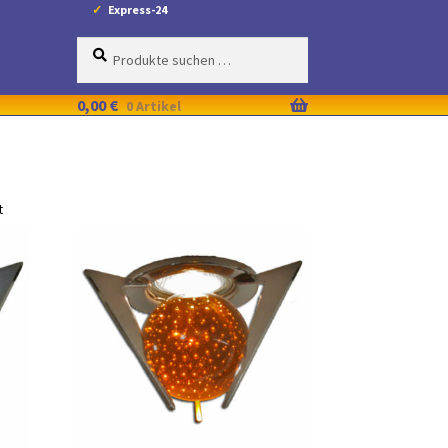
Express-24
Suche
Suchen
nach:
0,00
€
0 Artikel
t