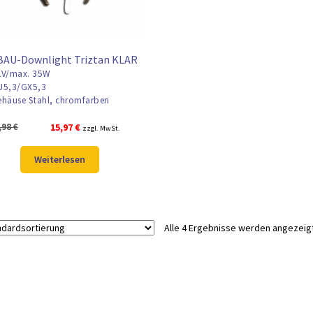
BAU-Downlight Triztan KLAR
V/max. 35W
5,3/GX5,3
häuse Stahl, chromfarben
Ursprünglicher
Aktueller
,98
€
15,97
€
zzgl. MwSt.
Preis
Preis
war:
ist:
Weiterlesen
20,98 €
15,97 €.
Alle 4 Ergebnisse werden angezeig