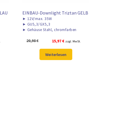
BLAU
EINBAU-Downlight Triztan GELB
►
12V/max. 35W
►
GU5,3/GX5,3
►
Gehäuse Stahl, chromfarben
Ursprünglicher
Aktueller
20,98
€
15,97
€
.
zzgl. MwSt.
Preis
Preis
war:
ist:
Weiterlesen
20,98 €
15,97 €.