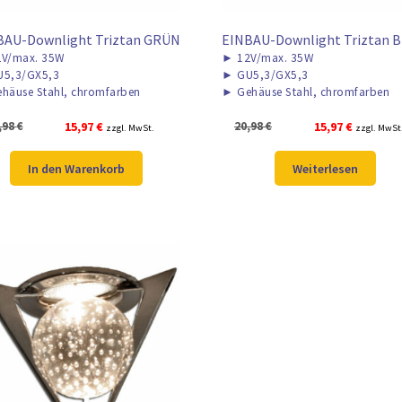
BAU-Downlight Triztan GRÜN
EINBAU-Downlight Triztan 
V/max. 35W
►
12V/max. 35W
5,3/GX5,3
►
GU5,3/GX5,3
häuse Stahl, chromfarben
►
Gehäuse Stahl, chromfarben
Ursprünglicher
Aktueller
Ursprünglicher
Aktueller
,98
€
15,97
€
20,98
€
15,97
€
zzgl. MwSt.
zzgl. MwSt
Preis
Preis
Preis
Preis
war:
ist:
war:
ist:
In den Warenkorb
Weiterlesen
20,98 €
15,97 €.
20,98 €
15,97 €.