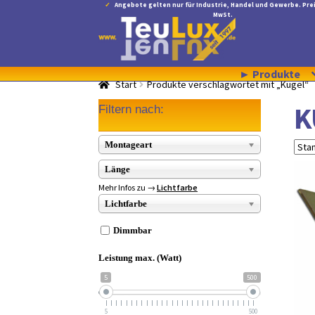
Angebote gelten nur für Industrie, Handel und Gewerbe. Prei
MwSt.
Zur
Zum
Navigation
Inhalt
springen
springen
► Produkte
Start
Produkte verschlagwortet mit „Kugel“
K
Filtern nach:
Montageart
Länge
Mehr Infos zu →
Lichtfarbe
Lichtfarbe
Dimmbar
Leistung max. (Watt)
5
500
5
500