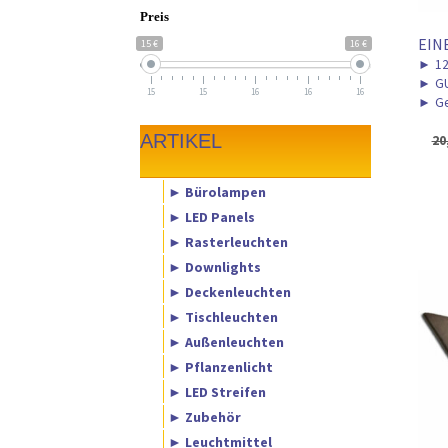
Preis
EIN
15 €
16 €
►
12
►
GU
15
15
16
16
16
►
Ge
ARTIKEL
20
► Bürolampen
► LED Panels
► Rasterleuchten
► Downlights
► Deckenleuchten
► Tischleuchten
► Außenleuchten
► Pflanzenlicht
► LED Streifen
► Zubehör
► Leuchtmittel