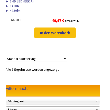
►
SMD LED (EEK:A)
►
6400K
►
4250lm
Ursprünglicher
Aktueller
66,98
€
49,97
€
zzgl. MwSt.
Preis
Preis
war:
ist:
In den Warenkorb
66,98 €
49,97 €.
Alle 5 Ergebnisse werden angezeigt
Filtern nach:
Montageart
Länge