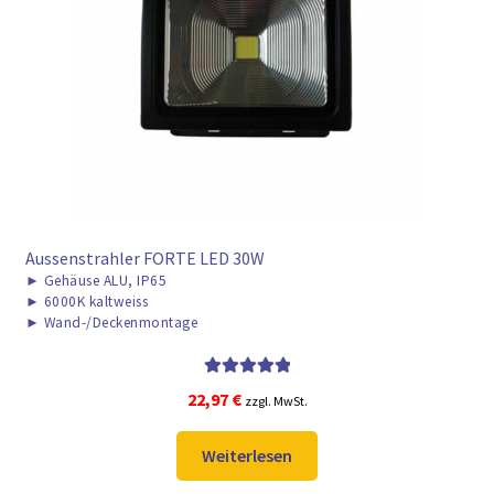
► ZAHLARTEN
► VERSANDARTEN
Aussenstrahler FORTE LED 30W
►
Gehäuse ALU, IP65
►
6000K kaltweiss
►
Wand-/Deckenmontage
Bewertet mit
22,97
€
zzgl. MwSt.
5.00
von 5
Weiterlesen