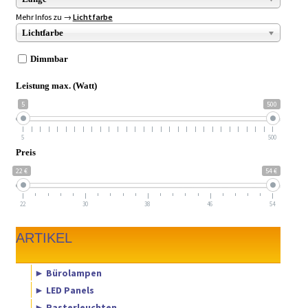
Mehr Infos zu →
Lichtfarbe
Lichtfarbe
Dimmbar
Leistung max. (Watt)
5
500
5
500
Preis
22 €
54 €
22
30
38
46
54
ARTIKEL
► Bürolampen
► LED Panels
► Rasterleuchten