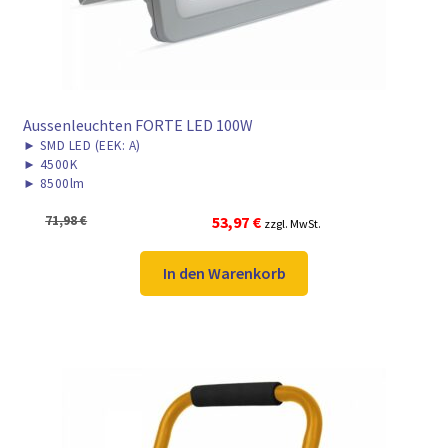
Aussenleuchten FORTE LED 100W
►
SMD LED (EEK: A)
►
4500K
►
8500lm
Ursprünglicher
Aktueller
71,98
€
53,97
€
zzgl. MwSt.
Preis
Preis
war:
ist:
In den Warenkorb
71,98 €
53,97 €.