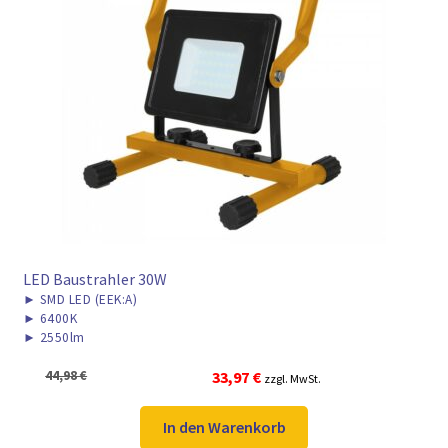
LED Baustrahler 30W
►
SMD LED (EEK:A)
►
6400K
►
2550lm
Ursprünglicher
Aktueller
44,98
€
33,97
€
zzgl. MwSt.
Preis
Preis
war:
ist:
In den Warenkorb