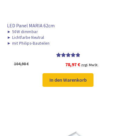
LED Panel MARIA 62cm
►
50W dimmbar
►
Lichtfarbe Neutral
►
mit Philips-Bauteilen
Bewertet mit
Ursprünglicher
Aktueller
104,98
€
78,97
€
zzgl. MwSt.
5.00
von 5
Preis
Preis
war:
ist:
In den Warenkorb
104,98 €
78,97 €.