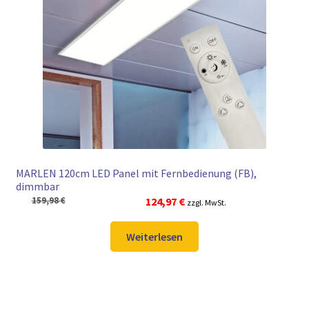
► ZAHLARTEN
► VERSANDARTEN
MARLEN 120cm LED Panel mit Fernbedienung (FB),
dimmbar
Ursprünglicher
Aktueller
159,98
€
124,97
€
zzgl. MwSt.
Preis
Preis
war:
ist:
Weiterlesen
159,98 €
124,97 €.