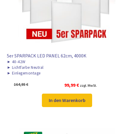
5er SPARPACK LED PANEL 62cm, 4000K
►
40-42W
►
Lichtfarbe Neutral
►
Einlegemontage
Ursprünglicher
Aktueller
164,95
€
99,99
€
zzgl. MwSt.
Preis
Preis
war:
ist:
In den Warenkorb
164,95 €
99,99 €.