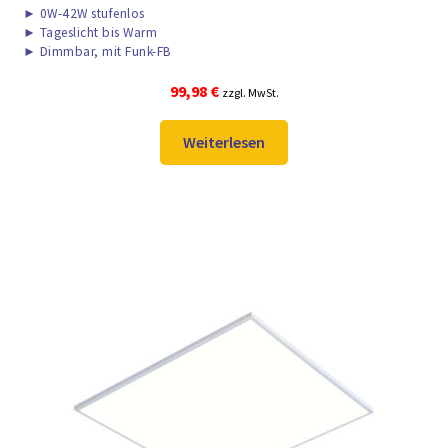
►
0W-42W stufenlos
►
Tageslicht bis Warm
►
Dimmbar, mit Funk-FB
99,98
€
zzgl. MwSt.
Weiterlesen