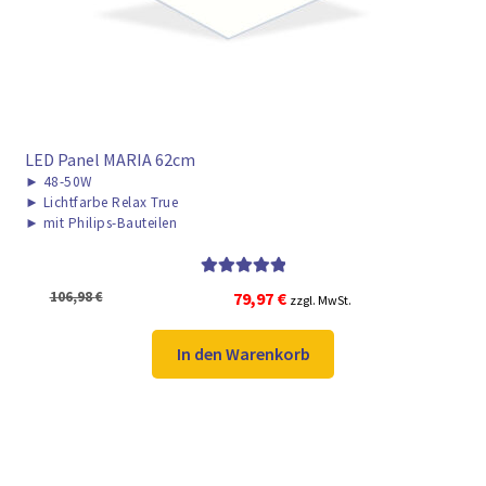
LED Panel MARIA 62cm
►
48-50W
►
Lichtfarbe Relax True
►
mit Philips-Bauteilen
Bewertet mit
Ursprünglicher
Aktueller
106,98
€
79,97
€
zzgl. MwSt.
5.00
von 5
Preis
Preis
war:
ist:
In den Warenkorb
106,98 €
79,97 €.