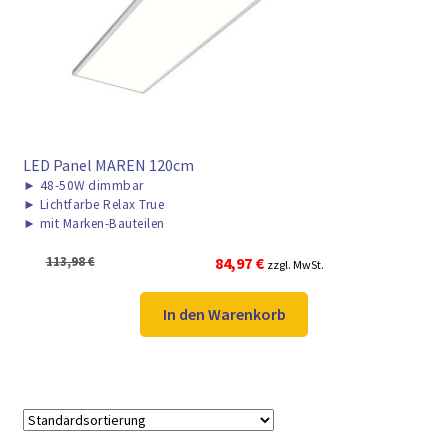
LED Panel MAREN 120cm
►
48-50W dimmbar
►
Lichtfarbe Relax True
►
mit Marken-Bauteilen
Ursprünglicher
Aktueller
113,98
€
84,97
€
zzgl. MwSt.
Preis
Preis
war:
ist:
In den Warenkorb
113,98 €
84,97 €.