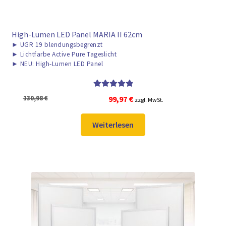
High-Lumen LED Panel MARIA II 62cm
►
UGR 19 blendungsbegrenzt
►
Lichtfarbe Active Pure Tageslicht
►
NEU: High-Lumen LED Panel
Bewertet mit
Ursprünglicher
Aktueller
130,98
€
99,97
€
zzgl. MwSt.
5.00
von 5
Preis
Preis
war:
ist:
Weiterlesen
130,98 €
99,97 €.