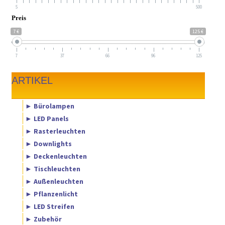
5
500
Preis
7 €
125 €
7
37
66
96
125
ARTIKEL
► Bürolampen
► LED Panels
► Rasterleuchten
► Downlights
► Deckenleuchten
► Tischleuchten
► Außenleuchten
► Pflanzenlicht
► LED Streifen
► Zubehör