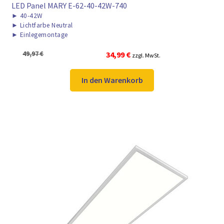
LED Panel MARY E-62-40-42W-740
►
40-42W
►
Lichtfarbe Neutral
►
Einlegemontage
Ursprünglicher
Aktueller
49,97
€
34,99
€
zzgl. MwSt.
Preis
Preis
war:
ist:
In den Warenkorb
49,97 €
34,99 €.