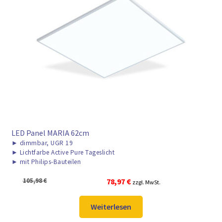
LED Panel MARIA 62cm
►
dimmbar, UGR 19
►
Lichtfarbe Active Pure Tageslicht
►
mit Philips-Bauteilen
Ursprünglicher
Aktueller
105,98
€
78,97
€
zzgl. MwSt.
Preis
Preis
war:
ist:
Weiterlesen
105,98 €
78,97 €.