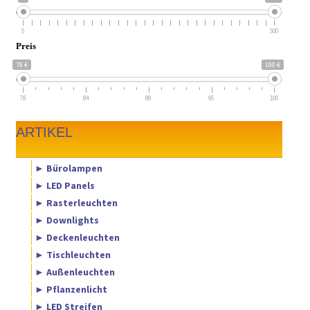
5
500
Preis
78 €
100 €
78
84
89
95
100
ARTIKEL
► Bürolampen
► LED Panels
► Rasterleuchten
► Downlights
► Deckenleuchten
► Tischleuchten
► Außenleuchten
► Pflanzenlicht
► LED Streifen