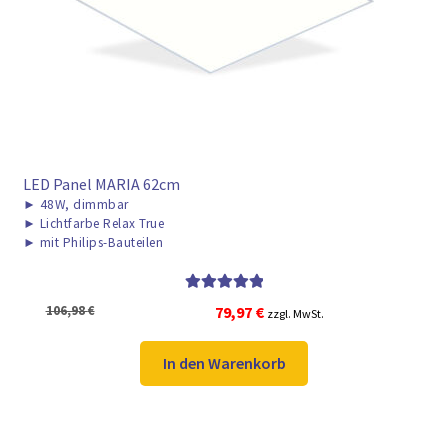
► ZAHLARTEN
► VERSANDARTEN
LED Panel MARIA 62cm
►
48W, dimmbar
►
Lichtfarbe Relax True
►
mit Philips-Bauteilen
Bewertet mit
Ursprünglicher
Aktueller
106,98
€
79,97
€
zzgl. MwSt.
5.00
von 5
Preis
Preis
war:
ist:
In den Warenkorb
106,98 €
79,97 €.