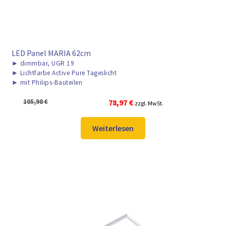
LED Panel MARIA 62cm
►
dimmbar, UGR 19
►
Lichtfarbe Active Pure Tageslicht
►
mit Philips-Bauteilen
Ursprünglicher
Aktueller
105,98
€
78,97
€
zzgl. MwSt.
Preis
Preis
war:
ist:
Weiterlesen
105,98 €
78,97 €.