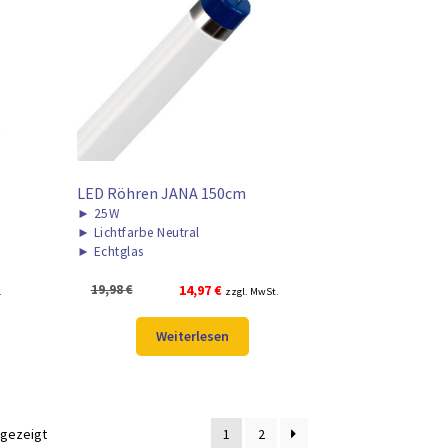
LED Röhren JANA 150cm
►
25W
►
Lichtfarbe Neutral
►
Echtglas
Ursprünglicher
Aktueller
19,98
€
14,97
€
.
zzgl. MwSt.
Preis
Preis
war:
ist:
Weiterlesen
19,98 €
14,97 €.
ngezeigt
1
2