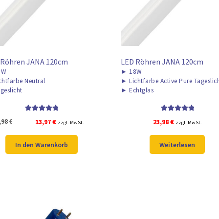
 Röhren JANA 120cm
LED Röhren JANA 120cm
8W
►
18W
chtfarbe Neutral
►
Lichtfarbe Active Pure Tageslic
geslicht
►
Echtglas
Bewertet mit
Bewertet mit
Ursprünglicher
Aktueller
,98
€
13,97
€
23,98
€
zzgl. MwSt.
zzgl. MwSt.
5.00
von 5
5.00
von 5
Preis
Preis
war:
ist:
In den Warenkorb
Weiterlesen
17,98 €
13,97 €.