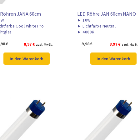
 Röhren JANA 60cm
LED Röhre JAN 60cm NANO
0W
►
10W
chtfarbe Cool White Pro
►
Lichtfarbe Neutral
htglas
►
4000K
Ursprünglicher
Aktueller
Ursprünglicher
Aktueller
,98
€
8,97
€
9,98
€
8,97
€
zzgl. MwSt.
zzgl. MwSt.
Preis
Preis
Preis
Preis
war:
ist:
war:
ist:
In den Warenkorb
In den Warenkorb
11,98 €
8,97 €.
9,98 €
8,97 €.