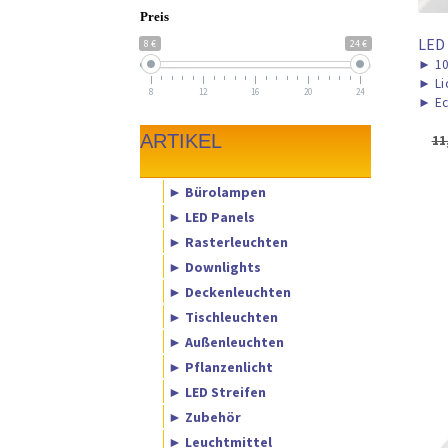
Preis
LED
8 €
24 €
►
1
►
Li
8
12
16
20
24
►
Ec
ARTIKEL
11
► Bürolampen
► LED Panels
► Rasterleuchten
► Downlights
► Deckenleuchten
► Tischleuchten
► Außenleuchten
► Pflanzenlicht
► LED Streifen
► Zubehör
► Leuchtmittel