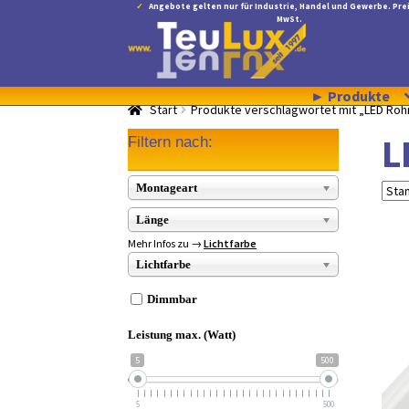
Angebote gelten nur für Industrie, Handel und Gewerbe. Prei
MwSt.
Zur
Zum
Navigation
Inhalt
springen
springen
► Produkte
Start
Produkte verschlagwortet mit „LED Röh
L
Filtern nach:
Montageart
Länge
Mehr Infos zu →
Lichtfarbe
Lichtfarbe
Dimmbar
Leistung max. (Watt)
5
500
5
500