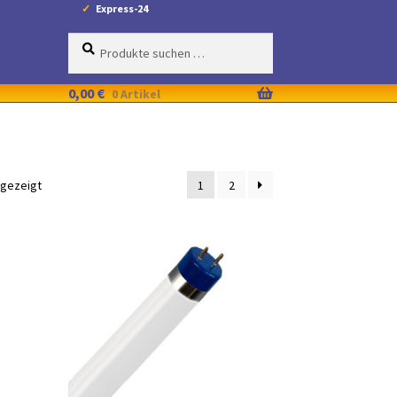
Express-24
Suche
Suchen
nach:
0,00
€
0 Artikel
ngezeigt
1
2