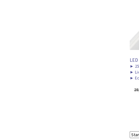
LED
►
2
►
Li
►
Ec
28