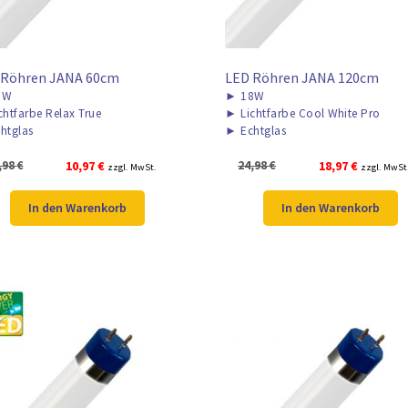
 Röhren JANA 60cm
LED Röhren JANA 120cm
0W
►
18W
chtfarbe Relax True
►
Lichtfarbe Cool White Pro
htglas
►
Echtglas
Ursprünglicher
Aktueller
Ursprünglicher
Aktueller
,98
€
10,97
€
24,98
€
18,97
€
zzgl. MwSt.
zzgl. MwSt
Preis
Preis
Preis
Preis
war:
ist:
war:
ist:
In den Warenkorb
In den Warenkorb
16,98 €
10,97 €.
24,98 €
18,97 €.