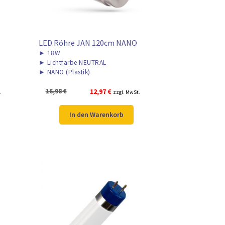
LED Röhre JAN 120cm NANO
►
18W
►
Lichtfarbe NEUTRAL
►
NANO (Plastik)
Ursprünglicher
Aktueller
16,98
€
12,97
€
.
zzgl. MwSt.
Preis
Preis
war:
ist:
In den Warenkorb
16,98 €
12,97 €.