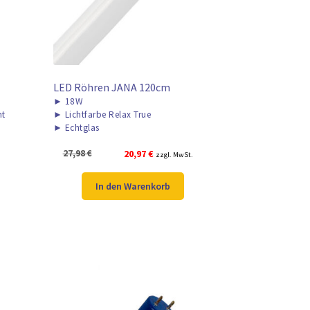
LED Röhren JANA 120cm
►
18W
ht
►
Lichtfarbe Relax True
►
Echtglas
Ursprünglicher
Aktueller
27,98
€
20,97
€
zzgl. MwSt.
Preis
Preis
war:
ist:
In den Warenkorb
27,98 €
20,97 €.