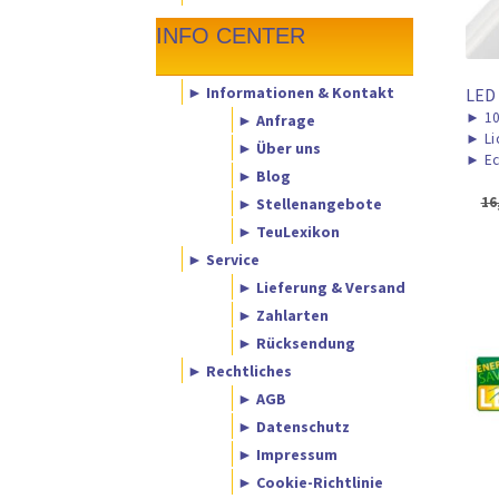
INFO CENTER
► Informationen & Kontakt
LED
►
1
► Anfrage
►
Li
► Über uns
►
Ec
► Blog
16
► Stellenangebote
► TeuLexikon
► Service
► Lieferung & Versand
► Zahlarten
► Rücksendung
► Rechtliches
► AGB
► Datenschutz
► Impressum
► Cookie-Richtlinie