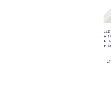
LED
►
1
►
Li
►
Ta
17