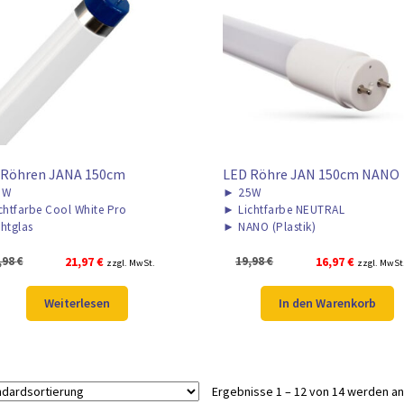
 Röhren JANA 150cm
LED Röhre JAN 150cm NANO
5W
►
25W
chtfarbe Cool White Pro
►
Lichtfarbe NEUTRAL
htglas
►
NANO (Plastik)
Ursprünglicher
Aktueller
Ursprünglicher
Aktueller
,98
€
21,97
€
19,98
€
16,97
€
zzgl. MwSt.
zzgl. MwSt
Preis
Preis
Preis
Preis
war:
ist:
war:
ist:
Weiterlesen
In den Warenkorb
28,98 €
21,97 €.
19,98 €
16,97 €.
Ergebnisse 1 – 12 von 14 werden a