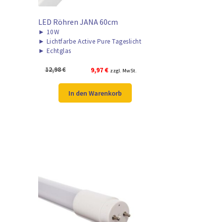
LED Röhren JANA 60cm
►
10W
►
Lichtfarbe Active Pure Tageslicht
►
Echtglas
Ursprünglicher
Aktueller
12,98
€
9,97
€
zzgl. MwSt.
Preis
Preis
war:
ist:
In den Warenkorb
12,98 €
9,97 €.