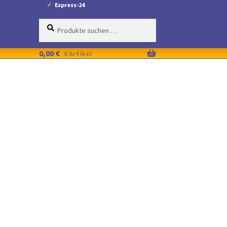
Express-24
Suche
Suchen
nach:
0,00
€
0 Artikel