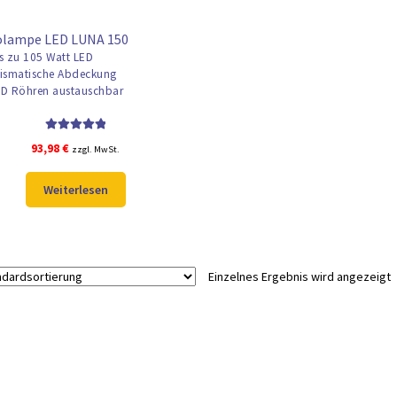
olampe LED LUNA 150
s zu 105 Watt LED
ismatische Abdeckung
D Röhren austauschbar
Bewertet mit
93,98
€
zzgl. MwSt.
5.00
von 5
Weiterlesen
Einzelnes Ergebnis wird angezeigt