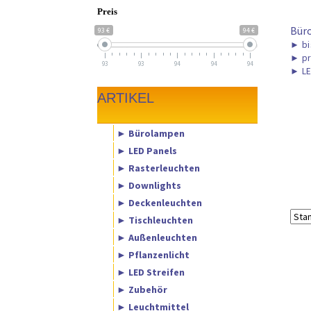
Preis
Bür
93 €
94 €
►
bi
►
pr
93
93
94
94
94
►
LE
ARTIKEL
► Bürolampen
► LED Panels
► Rasterleuchten
► Downlights
► Deckenleuchten
► Tischleuchten
► Außenleuchten
► Pflanzenlicht
► LED Streifen
► Zubehör
► Leuchtmittel