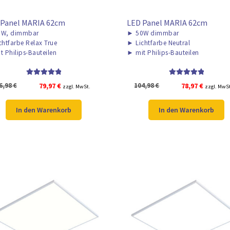
 Panel MARIA 62cm
LED Panel MARIA 62cm
W, dimmbar
►
50W dimmbar
chtfarbe Relax True
►
Lichtfarbe Neutral
t Philips-Bauteilen
►
mit Philips-Bauteilen
Bewertet mit
Bewertet mit
Ursprünglicher
Aktueller
Ursprünglicher
Aktuelle
6,98
€
79,97
€
104,98
€
78,97
€
zzgl. MwSt.
zzgl. MwS
5.00
von 5
5.00
von 5
Preis
Preis
Preis
Preis
war:
ist:
war:
ist:
In den Warenkorb
In den Warenkorb
106,98 €
79,97 €.
104,98 €
78,97 €.