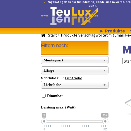
Angebote gelten nur für Industrie, Handel und Gewerbe. Prei
MwSt.
Zur
Zum
Navigation
Inhalt
springen
springen
► Produkte
Start
Produkte verschlagwortet mit „maria-e
M
Filtern nach:
Montageart
Länge
Mehr Infos zu →
Lichtfarbe
Lichtfarbe
Dimmbar
Leistung max. (Watt)
5
500
5
500