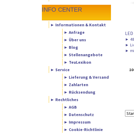
INFO CENTER
► Informationen & Kontakt
► Anfrage
LED
►
48
► Über uns
►
Li
► Blog
►
mi
► Stellenangebote
► TeuLexikon
► Service
10
► Lieferung & Versand
► Zahlarten
► Rücksendung
► Rechtliches
► AGB
► Datenschutz
► Impressum
► Cookie-Richtlinie