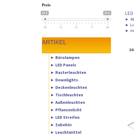
Preis
LED
69 €
80 €
►
48
►
Li
69
72
75
77
80
►
mi
ARTIKEL
10
► Bürolampen
► LED Panels
► Rasterleuchten
► Downlights
► Deckenleuchten
► Tischleuchten
► Außenleuchten
► Pflanzenlicht
► LED Streifen
► Zubehör
► Leuchtmittel