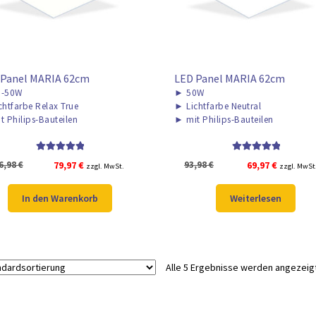
 Panel MARIA 62cm
LED Panel MARIA 62cm
-50W
►
50W
chtfarbe Relax True
►
Lichtfarbe Neutral
t Philips-Bauteilen
►
mit Philips-Bauteilen
Bewertet mit
Bewertet mit
Ursprünglicher
Aktueller
Ursprünglicher
Aktueller
6,98
€
79,97
€
93,98
€
69,97
€
zzgl. MwSt.
zzgl. MwSt
5.00
von 5
5.00
von 5
Preis
Preis
Preis
Preis
war:
ist:
war:
ist:
In den Warenkorb
Weiterlesen
106,98 €
79,97 €.
93,98 €
69,97 €.
Alle 5 Ergebnisse werden angezeig