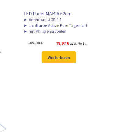
LED Panel MARIA 62cm
►
dimmbar, UGR 19
►
Lichtfarbe Active Pure Tageslicht
►
mit Philips-Bauteilen
Ursprünglicher
Aktueller
105,98
€
78,97
€
zzgl. MwSt.
Preis
Preis
r
t.
war:
ist:
Weiterlesen
105,98 €
78,97 €.