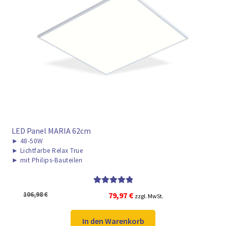
LED Panel MARIA 62cm
►
48-50W
►
Lichtfarbe Relax True
►
mit Philips-Bauteilen
Bewertet mit
Ursprünglicher
Aktueller
106,98
€
79,97
€
zzgl. MwSt.
5.00
von 5
Preis
Preis
war:
ist:
In den Warenkorb