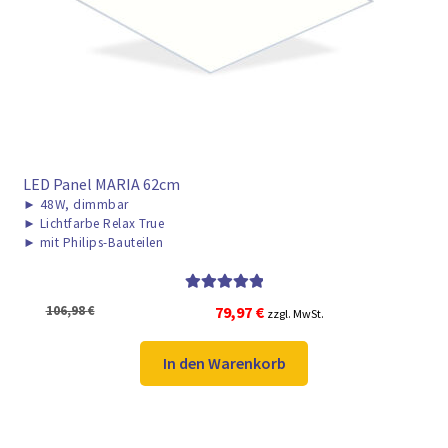
► ZAHLARTEN
► VERSANDARTEN
LED Panel MARIA 62cm
►
48W, dimmbar
►
Lichtfarbe Relax True
►
mit Philips-Bauteilen
Bewertet mit
Ursprünglicher
Aktueller
106,98
€
79,97
€
zzgl. MwSt.
5.00
von 5
Preis
Preis
war:
ist:
In den Warenkorb
106,98 €
79,97 €.