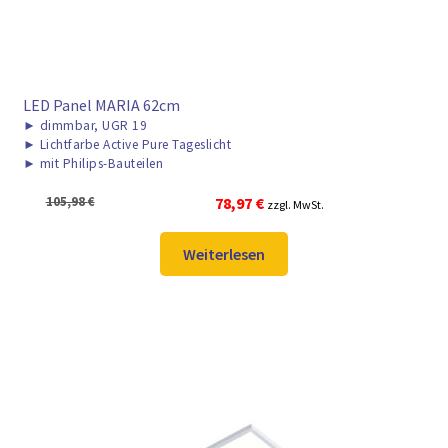
LED Panel MARIA 62cm
►
dimmbar, UGR 19
►
Lichtfarbe Active Pure Tageslicht
►
mit Philips-Bauteilen
Ursprünglicher
Aktueller
105,98
€
78,97
€
zzgl. MwSt.
Preis
Preis
war:
ist:
Weiterlesen
105,98 €
78,97 €.