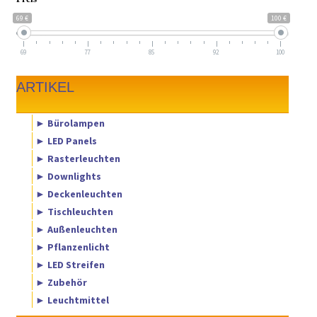
69 €
100 €
69
77
85
92
100
ARTIKEL
► Bürolampen
► LED Panels
► Rasterleuchten
► Downlights
► Deckenleuchten
► Tischleuchten
► Außenleuchten
► Pflanzenlicht
► LED Streifen
► Zubehör
► Leuchtmittel