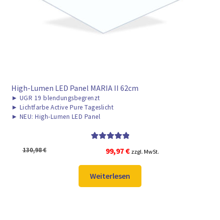
High-Lumen LED Panel MARIA II 62cm
►
UGR 19 blendungsbegrenzt
►
Lichtfarbe Active Pure Tageslicht
►
NEU: High-Lumen LED Panel
Bewertet mit
Ursprünglicher
Aktueller
130,98
€
99,97
€
zzgl. MwSt.
5.00
von 5
Preis
Preis
war:
ist:
Weiterlesen
130,98 €
99,97 €.