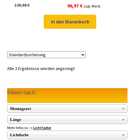
Ursprünglicher
Aktueller
129,98
€
96,97
€
zzgl. MwSt.
Preis
Preis
war:
ist:
In den Warenkorb
129,98 €
96,97 €.
Alle 2 Ergebnisse werden angezeigt
Filtern nach:
Montageart
Länge
Mehr Infos zu →
Lichtfarbe
Lichtfarbe