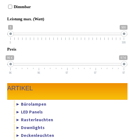
Dimmbar
Leistung max. (Watt)
5
500
5
500
Preis
96 €
97 €
96
96
97
97
97
ARTIKEL
► Bürolampen
► LED Panels
► Rasterleuchten
► Downlights
► Deckenleuchten