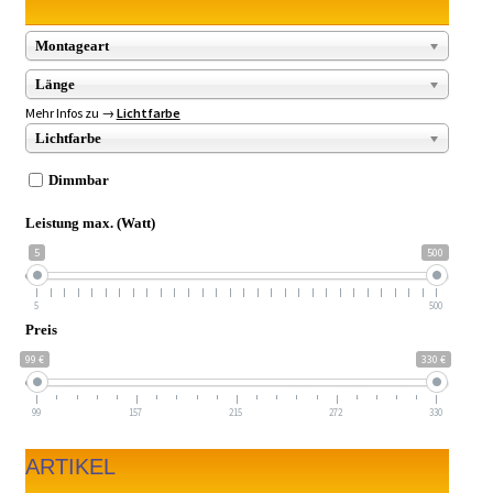
Montageart
Länge
Mehr Infos zu →
Lichtfarbe
Lichtfarbe
Dimmbar
Leistung max. (Watt)
5
500
5
500
Preis
99 €
330 €
99
157
215
272
330
ARTIKEL