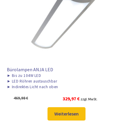
► ZAHLARTEN
► VERSANDARTEN
Bürolampen ANJA LED
►
Bis zu 104W LED
►
LED Röhren austauschbar
►
Indirektes Licht nach oben
Ursprünglicher
Aktueller
469,98
€
329,97
€
zzgl. MwSt.
Preis
Preis
war:
ist:
Weiterlesen
469,98 €
329,97 €.