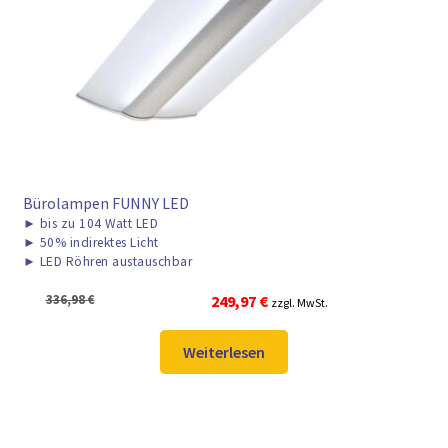
Bürolampen FUNNY LED
►
bis zu 104 Watt LED
►
50% indirektes Licht
►
LED Röhren austauschbar
Ursprünglicher
Aktueller
336,98
€
249,97
€
zzgl. MwSt.
Preis
Preis
war:
ist:
Weiterlesen
336,98 €
249,97 €.