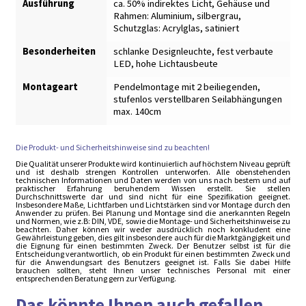
Ausführung
ca. 50% indirektes Licht
,
Gehäuse und
Rahmen: Aluminium, silbergrau
,
Schutzglas: Acrylglas, satiniert
Besonderheiten
schlanke Designleuchte, fest verbaute
LED, hohe Lichtausbeute
Montageart
Pendelmontage mit 2 beiliegenden,
stufenlos verstellbaren Seilabhängungen
max. 140cm
Die Produkt- und Sicherheitshinweise sind zu beachten!
Die Qualität unserer Produkte wird kontinuierlich auf höchstem Niveau geprüft
und ist deshalb strengen Kontrollen unterworfen. Alle obenstehenden
technischen Informationen und Daten werden von uns nach bestem und auf
praktischer Erfahrung beruhendem Wissen erstellt. Sie stellen
Durchschnittswerte dar und sind nicht für eine Spezifikation geeignet.
Insbesondere Maße, Lichtfarben und Lichtstärken sind vor Montage durch den
Anwender zu prüfen. Bei Planung und Montage sind die anerkannten Regeln
und Normen, wie z.B: DIN, VDE, sowie die Montage- und Sicherheitshinweise zu
beachten. Daher können wir weder ausdrücklich noch konkludent eine
Gewährleistung geben, dies gilt insbesondere auch für die Marktgängigkeit und
die Eignung für einen bestimmten Zweck. Der Benutzer selbst ist für die
Entscheidung verantwortlich, ob ein Produkt für einen bestimmten Zweck und
für die Anwendungsart des Benutzers geeignet ist. Falls Sie dabei Hilfe
brauchen sollten, steht Ihnen unser technisches Personal mit einer
entsprechenden Beratung gern zur Verfügung.
Das könnte Ihnen auch gefallen ...