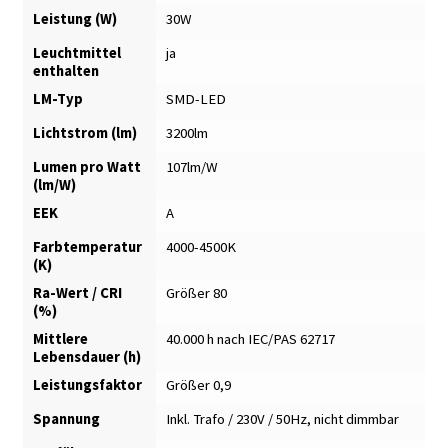
Leistung (W)
30W
Leuchtmittel
ja
enthalten
LM-Typ
SMD-LED
Lichtstrom (lm)
3200lm
Lumen pro Watt
107lm/W
(lm/W)
EEK
A
Farbtemperatur
4000-4500K
(K)
Ra-Wert / CRI
Größer 80
(%)
Mittlere
40.000 h nach IEC/PAS 62717
Lebensdauer (h)
Leistungsfaktor
Größer 0,9
Spannung
Inkl. Trafo / 230V / 50Hz, nicht dimmbar