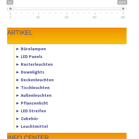
0 €
669 €
0
167
335
502
669
ARTIKEL
► Bürolampen
► LED Panels
► Rasterleuchten
► Downlights
► Deckenleuchten
► Tischleuchten
► Außenleuchten
► Pflanzenlicht
► LED Streifen
► Zubehör
► Leuchtmittel
INFO CENTER