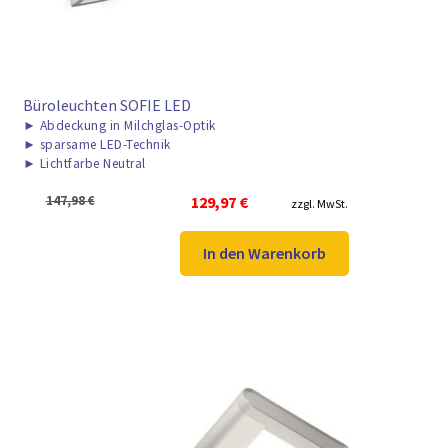
Büroleuchten SOFIE LED
►
Abdeckung in Milchglas-Optik
►
sparsame LED-Technik
►
Lichtfarbe Neutral
Ursprünglicher
Aktueller
147,98
€
129,97
€
zzgl. MwSt.
Preis
Preis
war:
ist:
In den Warenkorb
147,98 €
129,97 €.