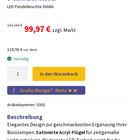
LED Pendelleuchte DIANA
161,98
€
Ursprünglicher
Aktueller
99,97
€
zzgl. MwSt.
Preis
Preis
118,96 €
inkl. MwSt.
war:
ist:
Vorrätig
161,98 €
99,97 €.
Bürolampen
In den Warenkorb
DIANA
LED
Große Menge?
...
Mehr ►►
Menge
Artikelnummer:
0301
Beschreibung
Elegantes Design zur geschmackvollen Ergänzung Ihrer
Bürolampen.
Satinierte Acryl-Flügel
für zeitgemäße