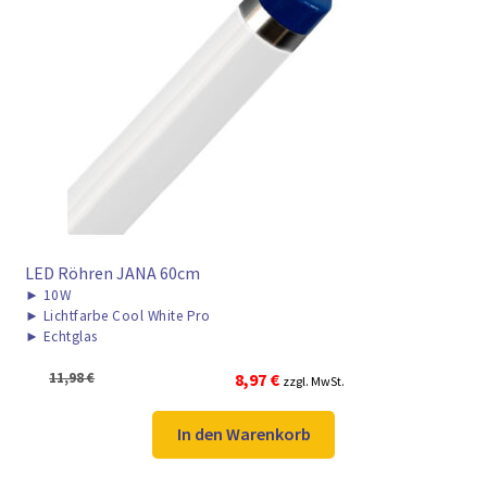
► ZAHLARTEN
► VERSANDARTEN
LED Röhren JANA 60cm
►
10W
►
Lichtfarbe Cool White Pro
►
Echtglas
Ursprünglicher
Aktueller
11,98
€
8,97
€
zzgl. MwSt.
Preis
Preis
war:
ist:
In den Warenkorb
11,98 €
8,97 €.