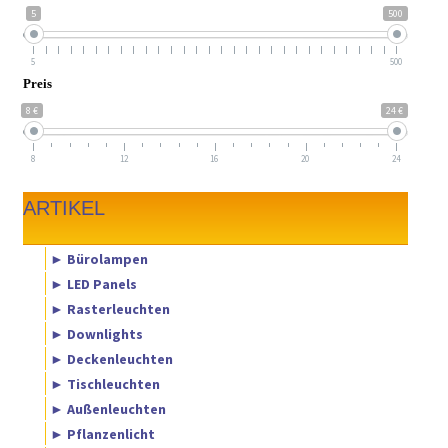
5
500
5
500
Preis
8 €
24 €
8
12
16
20
24
ARTIKEL
► Bürolampen
► LED Panels
► Rasterleuchten
► Downlights
► Deckenleuchten
► Tischleuchten
► Außenleuchten
► Pflanzenlicht