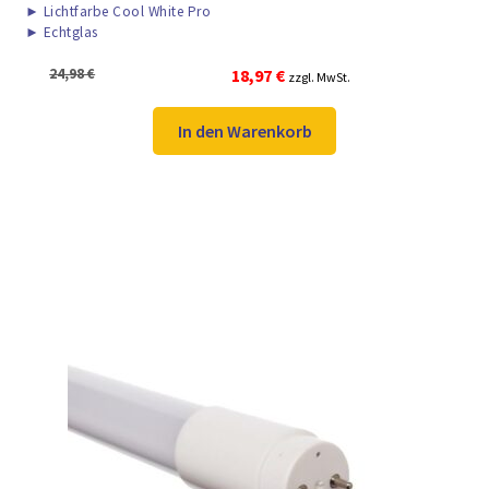
►
Lichtfarbe Cool White Pro
►
Echtglas
Ursprünglicher
Aktueller
24,98
€
18,97
€
zzgl. MwSt.
Preis
Preis
war:
ist:
In den Warenkorb
24,98 €
18,97 €.