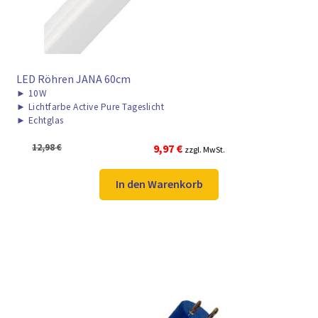
LED Röhren JANA 60cm
►
10W
►
Lichtfarbe Active Pure Tageslicht
►
Echtglas
Ursprünglicher
Aktueller
12,98
€
9,97
€
zzgl. MwSt.
Preis
Preis
war:
ist:
In den Warenkorb
12,98 €
9,97 €.