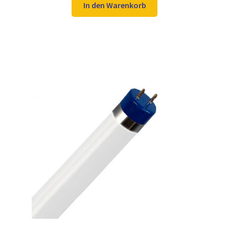
war:
ist:
In den Warenkorb
17,98 €
13,97 €.