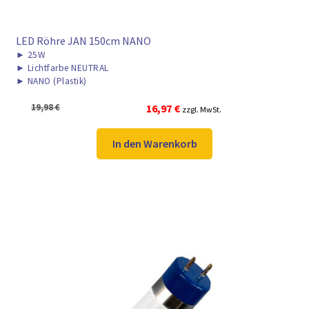
LED Röhre JAN 150cm NANO
►
25W
►
Lichtfarbe NEUTRAL
►
NANO (Plastik)
Ursprünglicher
Aktueller
19,98
€
16,97
€
zzgl. MwSt.
Preis
Preis
war:
ist:
In den Warenkorb
19,98 €
16,97 €.