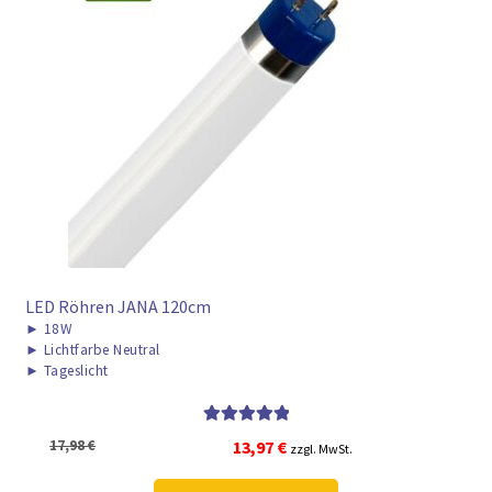
LED Röhren JANA 120cm
►
18W
►
Lichtfarbe Neutral
►
Tageslicht
Bewertet mit
Ursprünglicher
Aktueller
17,98
€
13,97
€
zzgl. MwSt.
5.00
von 5
Preis
Preis