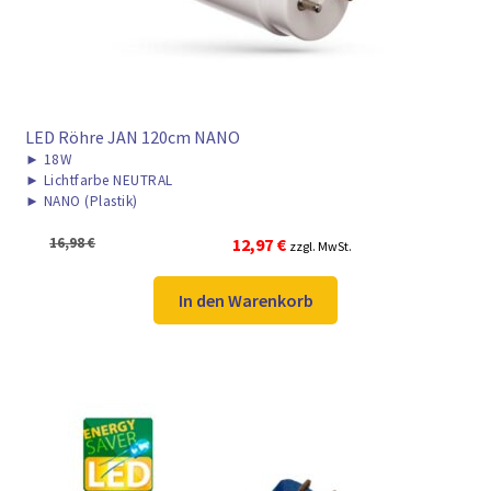
LED Röhre JAN 120cm NANO
►
18W
►
Lichtfarbe NEUTRAL
►
NANO (Plastik)
Ursprünglicher
Aktueller
16,98
€
12,97
€
zzgl. MwSt.
Preis
Preis
war:
ist:
In den Warenkorb
16,98 €
12,97 €.