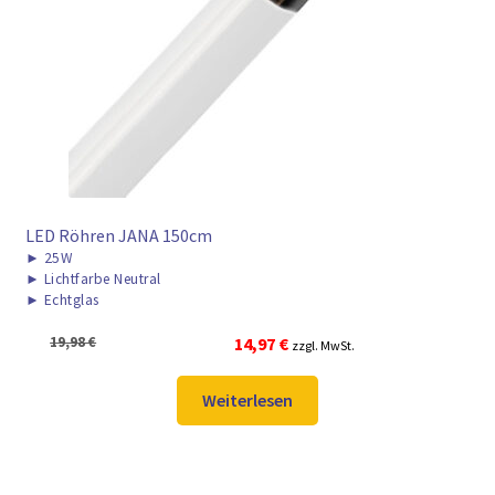
LED Röhren JANA 150cm
►
25W
►
Lichtfarbe Neutral
►
Echtglas
Ursprünglicher
Aktueller
19,98
€
14,97
€
zzgl. MwSt.
Preis
Preis
war:
ist:
Weiterlesen
19,98 €
14,97 €.