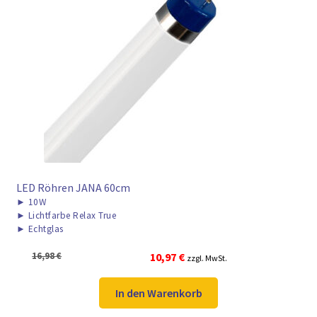
LED Röhren JANA 60cm
►
10W
►
Lichtfarbe Relax True
►
Echtglas
Ursprünglicher
Aktueller
16,98
€
10,97
€
zzgl. MwSt.
Preis
Preis
war:
ist:
In den Warenkorb
16,98 €
10,97 €.