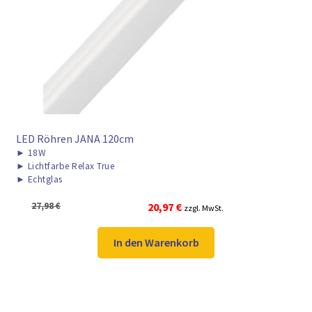
LED Röhren JANA 120cm
►
18W
►
Lichtfarbe Relax True
►
Echtglas
Ursprünglicher
Aktueller
27,98
€
20,97
€
zzgl. MwSt.
Preis
Preis
war:
ist:
In den Warenkorb
27,98 €
20,97 €.