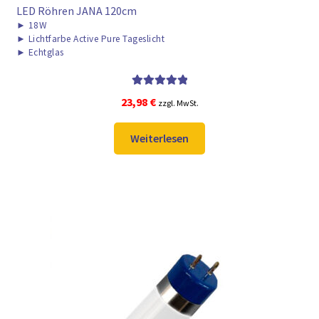
LED Röhren JANA 120cm
►
18W
►
Lichtfarbe Active Pure Tageslicht
►
Echtglas
Bewertet mit
23,98
€
zzgl. MwSt.
5.00
von 5
Weiterlesen