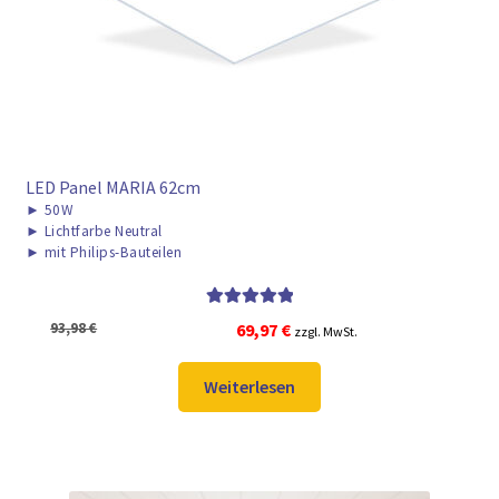
LED Panel MARIA 62cm
►
50W
►
Lichtfarbe Neutral
►
mit Philips-Bauteilen
Bewertet mit
Ursprünglicher
Aktueller
93,98
€
69,97
€
zzgl. MwSt.
5.00
von 5
Preis
Preis
war:
ist:
Weiterlesen
93,98 €
69,97 €.