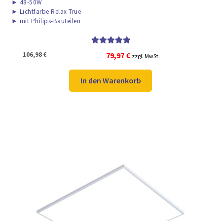
►
48-50W
►
Lichtfarbe Relax True
►
mit Philips-Bauteilen
Bewertet mit
Ursprünglicher
Aktueller
106,98
€
79,97
€
zzgl. MwSt.
5.00
von 5
Preis
Preis
war:
ist:
In den Warenkorb
106,98 €
79,97 €.