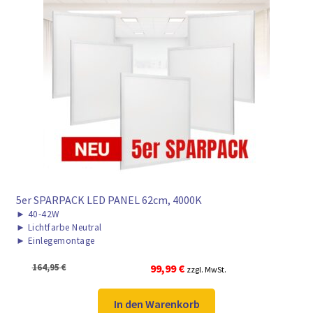
5er SPARPACK LED PANEL 62cm, 4000K
►
40-42W
►
Lichtfarbe Neutral
►
Einlegemontage
Ursprünglicher
Aktueller
164,95
€
99,99
€
zzgl. MwSt.
Preis
Preis
war:
ist:
In den Warenkorb