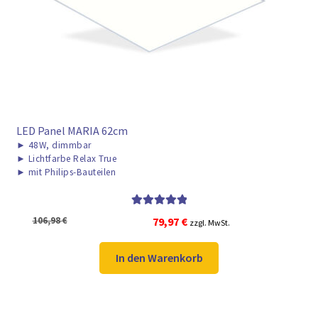
► ZAHLARTEN
► VERSANDARTEN
LED Panel MARIA 62cm
►
48W, dimmbar
►
Lichtfarbe Relax True
►
mit Philips-Bauteilen
Bewertet mit
Ursprünglicher
Aktueller
106,98
€
79,97
€
zzgl. MwSt.
5.00
von 5
Preis
Preis
war:
ist:
In den Warenkorb
106,98 €
79,97 €.