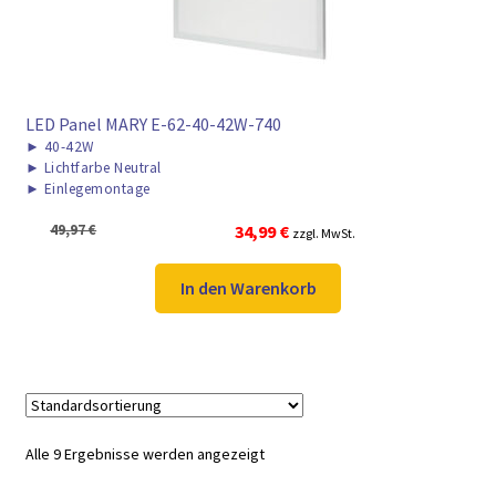
LED Panel MARY E-62-40-42W-740
►
40-42W
►
Lichtfarbe Neutral
►
Einlegemontage
Ursprünglicher
Aktueller
49,97
€
34,99
€
zzgl. MwSt.
Preis
Preis
war:
ist:
In den Warenkorb
49,97 €
34,99 €.
Alle 9 Ergebnisse werden angezeigt