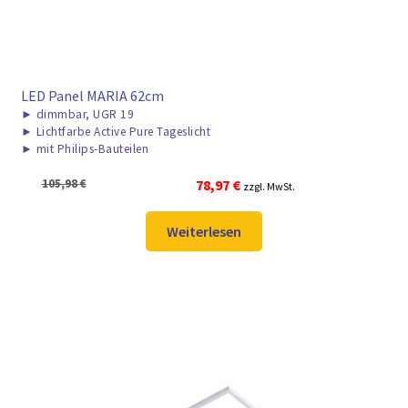
LED Panel MARIA 62cm
►
dimmbar, UGR 19
►
Lichtfarbe Active Pure Tageslicht
►
mit Philips-Bauteilen
Ursprünglicher
Aktueller
105,98
€
78,97
€
zzgl. MwSt.
Preis
Preis
war:
ist:
Weiterlesen
105,98 €
78,97 €.