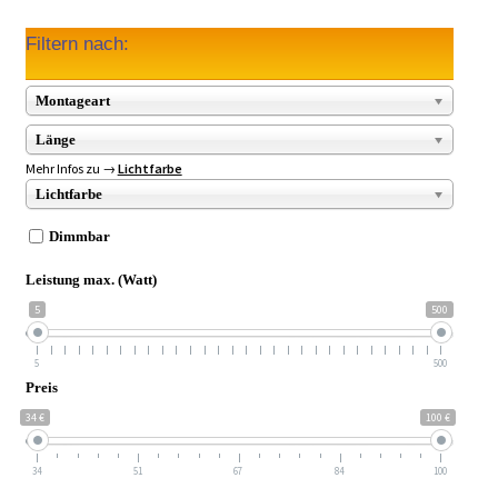
Filtern nach:
Montageart
Länge
Mehr Infos zu →
Lichtfarbe
Lichtfarbe
Dimmbar
Leistung max. (Watt)
5
500
5
500
Preis
34 €
100 €
34
51
67
84
100