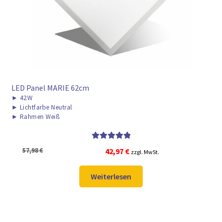
LED Panel MARIE 62cm
►
42W
►
Lichtfarbe Neutral
►
Rahmen Weiß
Bewertet mit
Ursprünglicher
Aktueller
57,98
€
42,97
€
zzgl. MwSt.
5.00
von 5
Preis
Preis
war:
ist:
Weiterlesen
57,98 €
42,97 €.