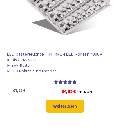
LED Rasterleuchte TIM inkl. 4 LED Röhren 4000K
►
bis zu 60W LED
►
BAP-Raster
►
LED Röhren austauschbar
Bewertet mit
Ursprünglicher
Aktueller
97,99
€
84,99
€
zzgl. MwSt.
5.00
von 5
Preis
Preis
war:
ist:
Weiterlesen
97,99 €
84,99 €.