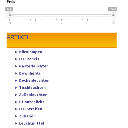
Preis
34 €
100 €
34
51
67
84
100
ARTIKEL
► Bürolampen
► LED Panels
► Rasterleuchten
► Downlights
► Deckenleuchten
► Tischleuchten
► Außenleuchten
► Pflanzenlicht
► LED Streifen
► Zubehör
► Leuchtmittel