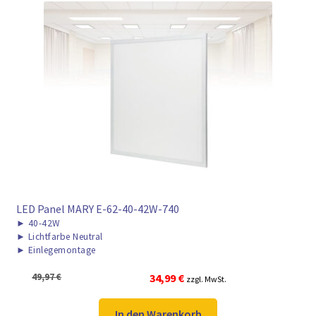
LED Panel MARY E-62-40-42W-740
►
40-42W
►
Lichtfarbe Neutral
►
Einlegemontage
Ursprünglicher
Aktueller
49,97
€
34,99
€
zzgl. MwSt.
Preis
Preis
war:
ist:
In den Warenkorb