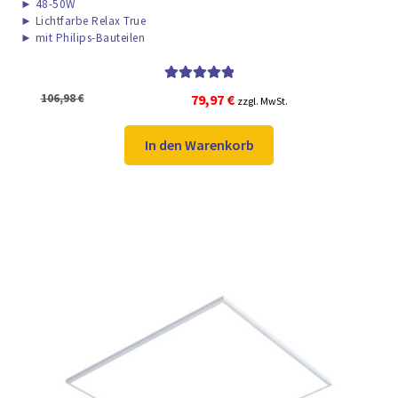
►
48-50W
►
Lichtfarbe Relax True
►
mit Philips-Bauteilen
Bewertet mit
Ursprünglicher
Aktueller
106,98
€
79,97
€
zzgl. MwSt.
5.00
von 5
Preis
Preis
war:
ist:
In den Warenkorb
106,98 €
79,97 €.