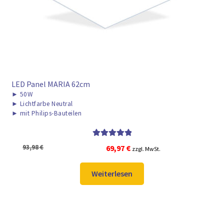
LED Panel MARIA 62cm
►
50W
►
Lichtfarbe Neutral
►
mit Philips-Bauteilen
Bewertet mit
Ursprünglicher
Aktueller
93,98
€
69,97
€
zzgl. MwSt.
5.00
von 5
Preis
Preis
war:
ist:
Weiterlesen
93,98 €
69,97 €.