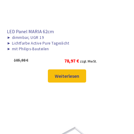
LED Panel MARIA 62cm
►
dimmbar, UGR 19
►
Lichtfarbe Active Pure Tageslicht
►
mit Philips-Bauteilen
Ursprünglicher
Aktueller
105,98
€
78,97
€
zzgl. MwSt.
Preis
Preis
war:
ist:
Weiterlesen
105,98 €
78,97 €.