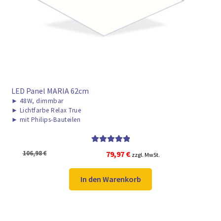
► ZAHLARTEN
► VERSANDARTEN
LED Panel MARIA 62cm
►
48W, dimmbar
►
Lichtfarbe Relax True
►
mit Philips-Bauteilen
Bewertet mit
Ursprünglicher
Aktueller
106,98
€
79,97
€
zzgl. MwSt.
5.00
von 5
Preis
Preis
war:
ist:
In den Warenkorb
106,98 €
79,97 €.