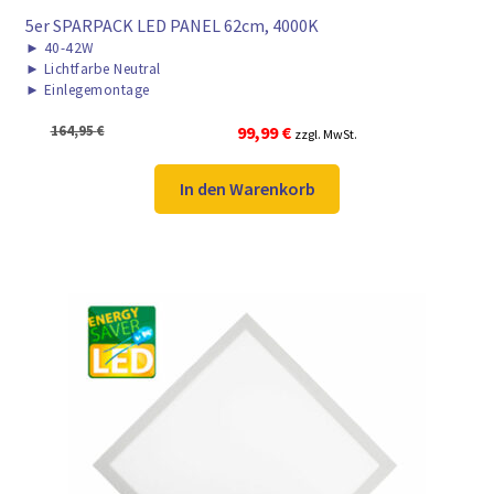
5er SPARPACK LED PANEL 62cm, 4000K
►
40-42W
►
Lichtfarbe Neutral
►
Einlegemontage
Ursprünglicher
Aktueller
164,95
€
99,99
€
zzgl. MwSt.
Preis
Preis
war:
ist:
In den Warenkorb
164,95 €
99,99 €.