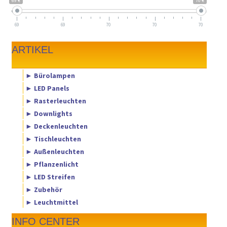
69 €
70 €
69
69
70
70
70
ARTIKEL
► Bürolampen
► LED Panels
► Rasterleuchten
► Downlights
► Deckenleuchten
► Tischleuchten
► Außenleuchten
► Pflanzenlicht
► LED Streifen
► Zubehör
► Leuchtmittel
INFO CENTER