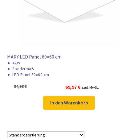
► ZAHLARTEN
► VERSANDARTEN
MARY LED Panel 60×60 cm
►
42W
►
Sondermaß!
►
LED Panel 60x60 cm
Ursprünglicher
Aktueller
84,98
€
69,97
€
zzgl. MwSt.
Preis
Preis
war:
ist:
In den Warenkorb
84,98 €
69,97 €.