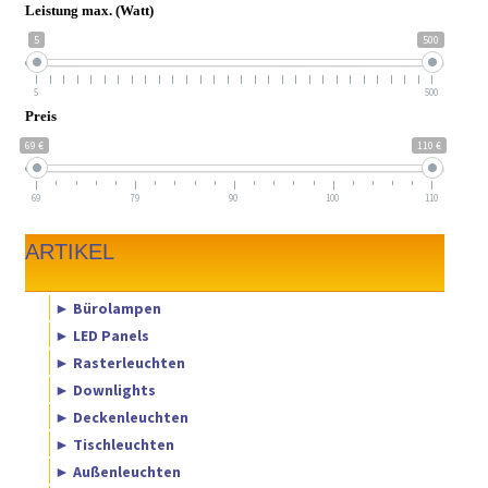
Leistung max. (Watt)
5
500
5
500
Preis
69 €
110 €
69
79
90
100
110
ARTIKEL
► Bürolampen
► LED Panels
► Rasterleuchten
► Downlights
► Deckenleuchten
► Tischleuchten
► Außenleuchten