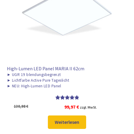
High-Lumen LED Panel MARIA II 62cm
►
UGR 19 blendungsbegrenzt
►
Lichtfarbe Active Pure Tageslicht
►
NEU: High-Lumen LED Panel
Bewertet mit
Ursprünglicher
Aktueller
130,98
€
99,97
€
zzgl. MwSt.
5.00
von 5
Preis
Preis
war:
ist:
Weiterlesen
130,98 €
99,97 €.