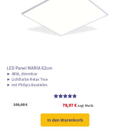
► ZAHLARTEN
► VERSANDARTEN
LED Panel MARIA 62cm
►
48W, dimmbar
►
Lichtfarbe Relax True
►
mit Philips-Bauteilen
Bewertet mit
Ursprünglicher
Aktueller
106,98
€
79,97
€
zzgl. MwSt.
5.00
von 5
Preis
Preis
war:
ist:
In den Warenkorb
106,98 €
79,97 €.