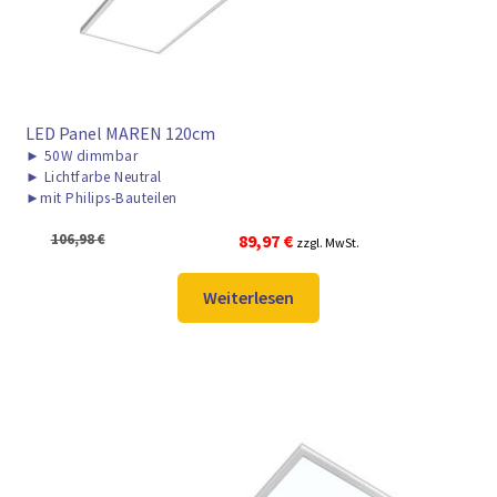
LED Panel MAREN 120cm
►
50W dimmbar
►
Lichtfarbe Neutral
►
mit Philips-Bauteilen
Ursprünglicher
Aktueller
106,98
€
89,97
€
zzgl. MwSt.
Preis
Preis
war:
ist:
Weiterlesen
106,98 €
89,97 €.