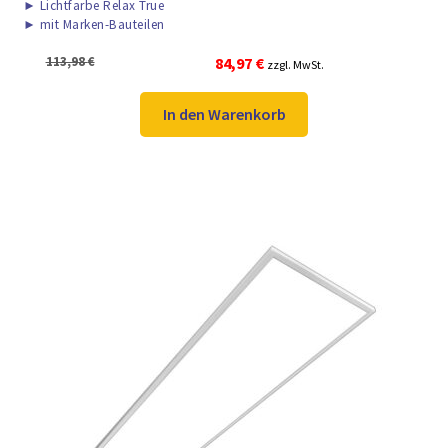
►
Lichtfarbe Relax True
►
mit Marken-Bauteilen
Ursprünglicher
Aktueller
113,98
€
84,97
€
zzgl. MwSt.
Preis
Preis
war:
ist:
In den Warenkorb
113,98 €
84,97 €.