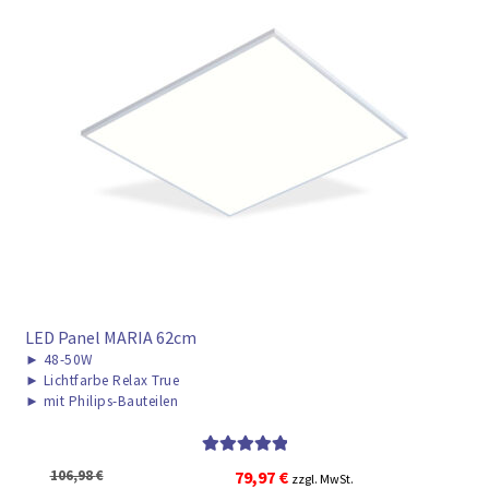
LED Panel MARIA 62cm
►
48-50W
►
Lichtfarbe Relax True
►
mit Philips-Bauteilen
Bewertet mit
Ursprünglicher
Aktueller
106,98
€
79,97
€
zzgl. MwSt.