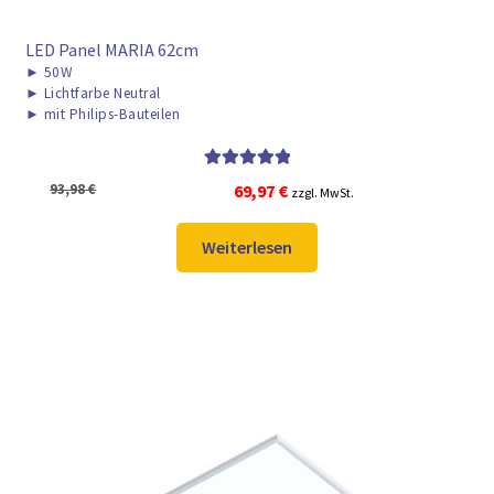
LED Panel MARIA 62cm
►
50W
►
Lichtfarbe Neutral
►
mit Philips-Bauteilen
Bewertet mit
Ursprünglicher
Aktueller
93,98
€
69,97
€
zzgl. MwSt.
5.00
von 5
Preis
Preis
war:
ist:
Weiterlesen
93,98 €
69,97 €.