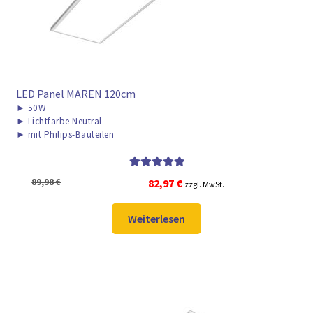
LED Panel MAREN 120cm
►
50W
►
Lichtfarbe Neutral
►
mit Philips-Bauteilen
Bewertet mit
Ursprünglicher
Aktueller
89,98
€
82,97
€
zzgl. MwSt.
5.00
von 5
Preis
Preis
war:
ist:
Weiterlesen
89,98 €
82,97 €.