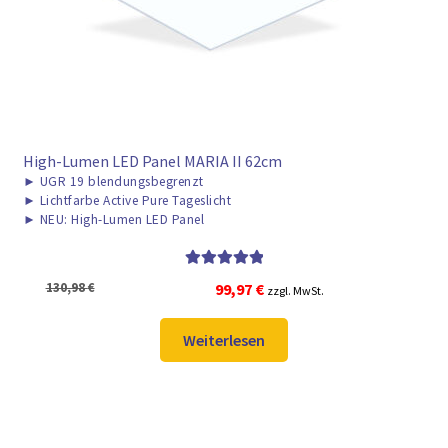
High-Lumen LED Panel MARIA II 62cm
►
UGR 19 blendungsbegrenzt
►
Lichtfarbe Active Pure Tageslicht
►
NEU: High-Lumen LED Panel
Bewertet mit
Ursprünglicher
Aktueller
130,98
€
99,97
€
zzgl. MwSt.
5.00
von 5
Preis
Preis
war:
ist:
Weiterlesen
130,98 €
99,97 €.