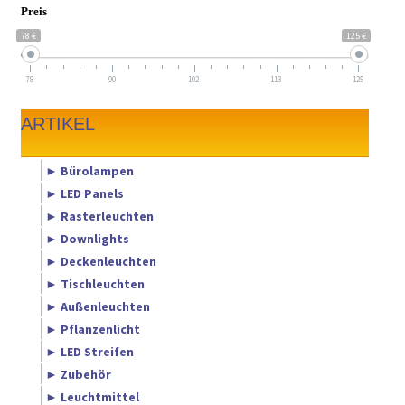
Preis
78 €
125 €
78
90
102
113
125
ARTIKEL
► Bürolampen
► LED Panels
► Rasterleuchten
► Downlights
► Deckenleuchten
► Tischleuchten
► Außenleuchten
► Pflanzenlicht
► LED Streifen
► Zubehör
► Leuchtmittel