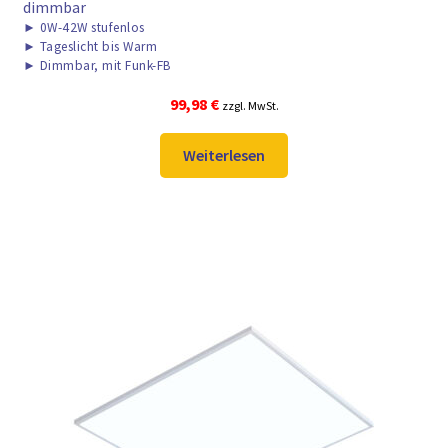
dimmbar
►
0W-42W stufenlos
►
Tageslicht bis Warm
►
Dimmbar, mit Funk-FB
99,98
€
zzgl. MwSt.
Weiterlesen