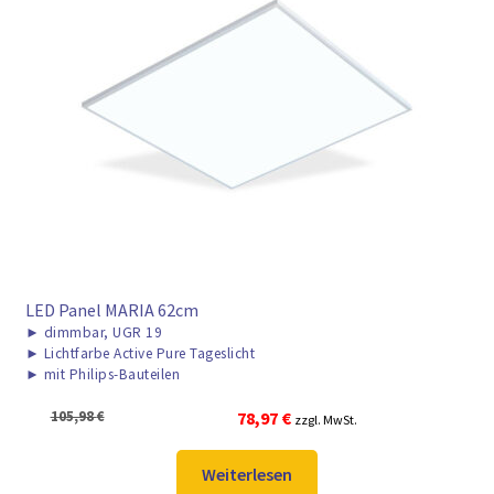
LED Panel MARIA 62cm
►
dimmbar, UGR 19
►
Lichtfarbe Active Pure Tageslicht
►
mit Philips-Bauteilen
Ursprünglicher
Aktueller
105,98
€
78,97
€
zzgl. MwSt.
Preis
Preis
war:
ist:
Weiterlesen