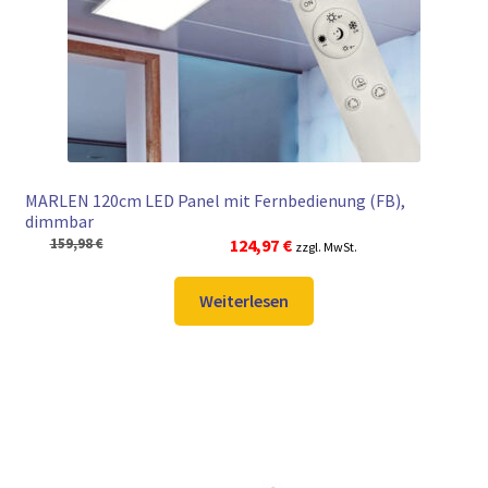
► ZAHLARTEN
► VERSANDARTEN
MARLEN 120cm LED Panel mit Fernbedienung (FB),
dimmbar
Ursprünglicher
Aktueller
159,98
€
124,97
€
zzgl. MwSt.
Preis
Preis
war:
ist:
Weiterlesen
159,98 €
124,97 €.