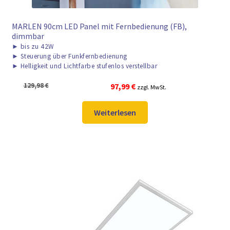
MARLEN 90cm LED Panel mit Fernbedienung (FB),
dimmbar
►
bis zu 42W
►
Steuerung über Funkfernbedienung
►
Helligkeit und Lichtfarbe stufenlos verstellbar
Ursprünglicher
Aktueller
129,98
€
97,99
€
zzgl. MwSt.
Preis
Preis
war:
ist:
Weiterlesen
129,98 €
97,99 €.