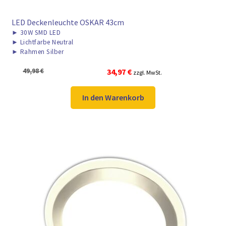
LED Deckenleuchte OSKAR 43cm
►
30W SMD LED
►
Lichtfarbe Neutral
►
Rahmen Silber
Ursprünglicher
Aktueller
49,98
€
34,97
€
zzgl. MwSt.
Preis
Preis
war:
ist:
In den Warenkorb
49,98 €
34,97 €.