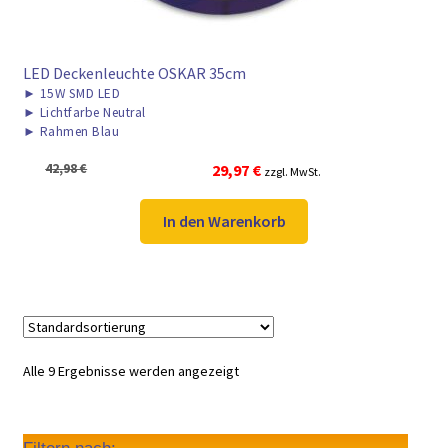
LED Deckenleuchte OSKAR 35cm
►
15W SMD LED
►
Lichtfarbe Neutral
►
Rahmen Blau
Ursprünglicher
Aktueller
42,98
€
29,97
€
zzgl. MwSt.
Preis
Preis
war:
ist:
In den Warenkorb
42,98 €
29,97 €.
Alle 9 Ergebnisse werden angezeigt