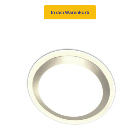
Preis
Preis
war:
ist:
In den Warenkorb
13,98 €
10,97 €.