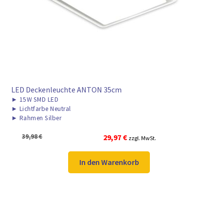
► ZAHLARTEN
► VERSANDARTEN
LED Deckenleuchte ANTON 35cm
►
15W SMD LED
►
Lichtfarbe Neutral
►
Rahmen Silber
Ursprünglicher
Aktueller
39,98
€
29,97
€
zzgl. MwSt.
Preis
Preis
war:
ist:
In den Warenkorb
39,98 €
29,97 €.