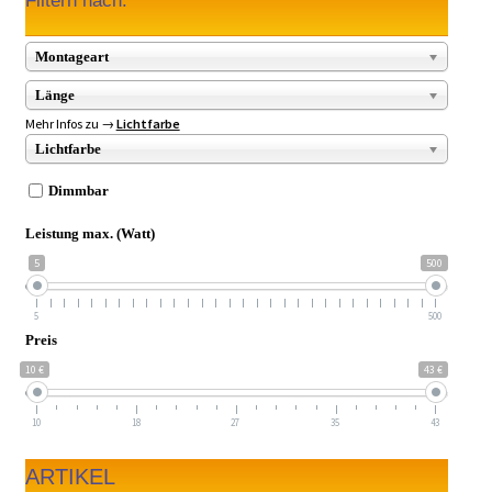
Filtern nach:
Montageart
Länge
Mehr Infos zu →
Lichtfarbe
Lichtfarbe
Dimmbar
Leistung max. (Watt)
5
500
5
500
Preis
10 €
43 €
10
18
27
35
43
ARTIKEL