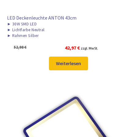
LED Deckenleuchte ANTON 43cm
►
30W SMD LED
►
Lichtfarbe Neutral
►
Rahmen Silber
Ursprünglicher
Aktueller
52,98
€
42,97
€
zzgl. MwSt.
Preis
Preis
war:
ist:
Weiterlesen
52,98 €
42,97 €.