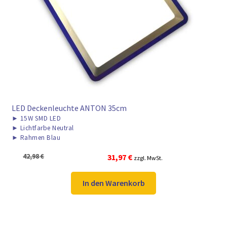
LED Deckenleuchte ANTON 35cm
►
15W SMD LED
►
Lichtfarbe Neutral
►
Rahmen Blau
Ursprünglicher
Aktueller
42,98
€
31,97
€
zzgl. MwSt.
Preis
Preis
war:
ist:
In den Warenkorb
42,98 €
31,97 €.