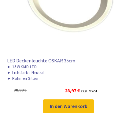
LED Deckenleuchte OSKAR 35cm
►
15W SMD LED
►
Lichtfarbe Neutral
►
Rahmen Silber
Ursprünglicher
Aktueller
38,98
€
28,97
€
zzgl. MwSt.
Preis
Preis
war:
ist:
In den Warenkorb
38,98 €
28,97 €.