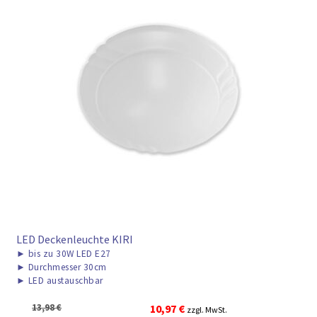
LED Deckenleuchte KIRI
►
bis zu 30W LED E27
►
Durchmesser 30cm
►
LED austauschbar
Ursprünglicher
Aktueller
13,98
€
10,97
€
zzgl. MwSt.