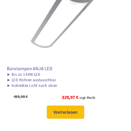
► ZAHLARTEN
► VERSANDARTEN
Bürolampen ANJA LED
►
Bis zu 104W LED
►
LED Röhren austauschbar
►
Indirektes Licht nach oben
Ursprünglicher
Aktueller
469,98
€
329,97
€
zzgl. MwSt.
Preis
Preis
war:
ist:
Weiterlesen
469,98 €
329,97 €.