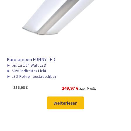
Bürolampen FUNNY LED
►
bis zu 104 Watt LED
►
50% indirektes Licht
►
LED Röhren austauschbar
Ursprünglicher
Aktueller
336,98
€
249,97
€
zzgl. MwSt.
Preis
Preis
war:
ist:
Weiterlesen
336,98 €
249,97 €.