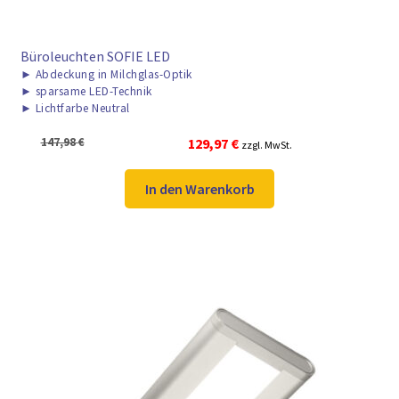
Büroleuchten SOFIE LED
►
Abdeckung in Milchglas-Optik
►
sparsame LED-Technik
►
Lichtfarbe Neutral
Ursprünglicher
Aktueller
147,98
€
129,97
€
zzgl. MwSt.
Preis
Preis
war:
ist:
In den Warenkorb
147,98 €
129,97 €.