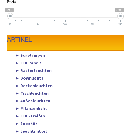
Preis
69 €
330 €
69
134
200
265
330
ARTIKEL
► Bürolampen
► LED Panels
► Rasterleuchten
► Downlights
► Deckenleuchten
► Tischleuchten
► Außenleuchten
► Pflanzenlicht
► LED Streifen
► Zubehör
► Leuchtmittel