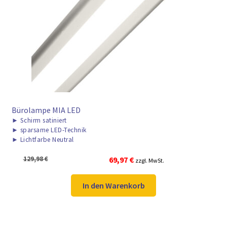
Bürolampe MIA LED
►
Schirm satiniert
►
sparsame LED-Technik
►
Lichtfarbe Neutral
Ursprünglicher
Aktueller
129,98
€
69,97
€
zzgl. MwSt.
Preis
Preis
war:
ist:
In den Warenkorb
129,98 €
69,97 €.