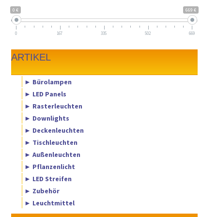
0 €
669 €
0
167
335
502
669
ARTIKEL
► Bürolampen
► LED Panels
► Rasterleuchten
► Downlights
► Deckenleuchten
► Tischleuchten
► Außenleuchten
► Pflanzenlicht
► LED Streifen
► Zubehör
► Leuchtmittel