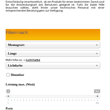
Entscheidung verantwortlich, ob ein Produkt für einen bestimmten Zweck und
für die Anwendungsart des Benutzers geeignet ist. Falls Sie dabei Hilfe
brauchen sollten, steht Ihnen unser technisches Personal mit einer
entsprechenden Beratung gern zur Verfügung.
Filtern nach:
Montageart
Länge
Mehr Infos zu →
Lichtfarbe
Lichtfarbe
Dimmbar
Leistung max. (Watt)
5
500
5
500
Preis