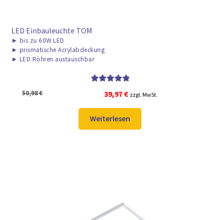
LED Einbauleuchte TOM
►
bis zu 60W LED
►
prismatische Acrylabdeckung
►
LED Röhren austauschbar
Bewertet mit
Ursprünglicher
Aktueller
50,98
€
39,97
€
zzgl. MwSt.
5.00
von 5
Preis
Preis
war:
ist:
Weiterlesen
50,98 €
39,97 €.