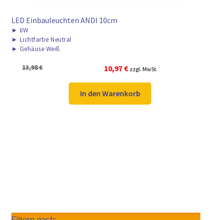
LED Einbauleuchten ANDI 10cm
►
6W
►
Lichtfarbe Neutral
►
Gehäuse Weiß
Ursprünglicher
Aktueller
13,98
€
10,97
€
zzgl. MwSt.
Preis
Preis
war:
ist:
In den Warenkorb
13,98 €
10,97 €.
Filtern nach: