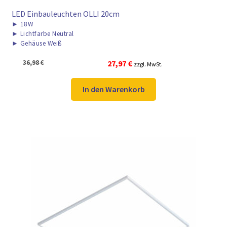
LED Einbauleuchten OLLI 20cm
►
18W
►
Lichtfarbe Neutral
►
Gehäuse Weiß
Ursprünglicher
Aktueller
36,98
€
27,97
€
zzgl. MwSt.
Preis
Preis
war:
ist:
In den Warenkorb
36,98 €
27,97 €.