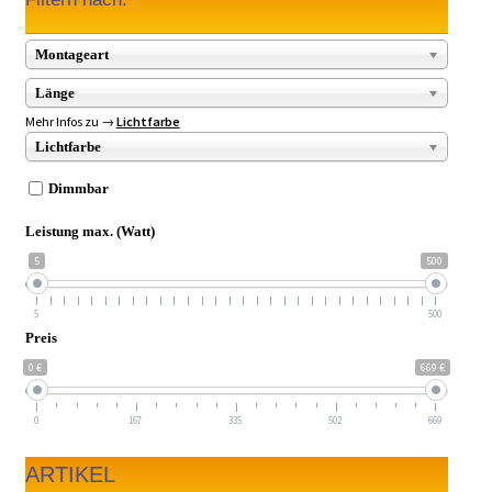
Montageart
Länge
Mehr Infos zu →
Lichtfarbe
Lichtfarbe
Dimmbar
Leistung max. (Watt)
5
500
5
500
Preis
0 €
669 €
0
167
335
502
669
ARTIKEL