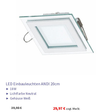
LED Einbauleuchten ANDI 20cm
►
18W
►
Lichtfarbe Neutral
►
Gehäuse Weiß
Ursprünglicher
Aktueller
39,98
€
29,97
€
zzgl. MwSt.