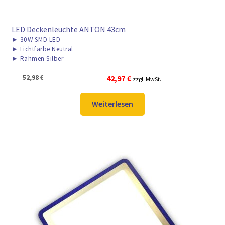
LED Deckenleuchte ANTON 43cm
►
30W SMD LED
►
Lichtfarbe Neutral
►
Rahmen Silber
Ursprünglicher
Aktueller
52,98
€
42,97
€
zzgl. MwSt.
Preis
Preis
war:
ist:
Weiterlesen
52,98 €
42,97 €.