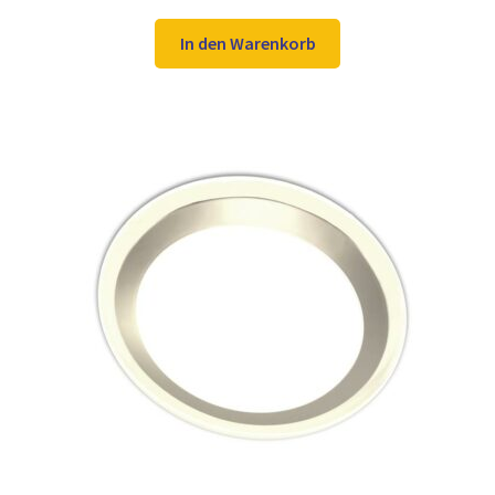
Preis
Preis
war:
ist:
In den Warenkorb
13,98 €
10,97 €.