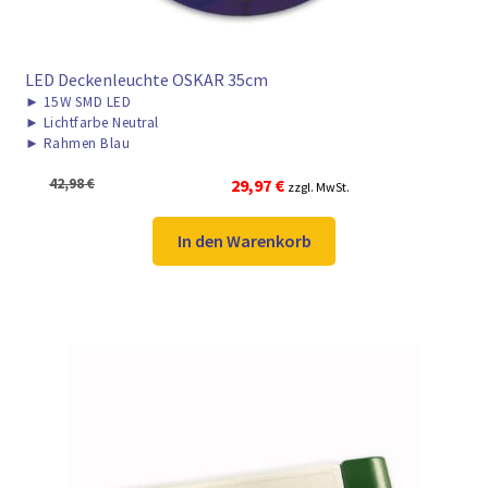
LED Deckenleuchte OSKAR 35cm
►
15W SMD LED
►
Lichtfarbe Neutral
►
Rahmen Blau
Ursprünglicher
Aktueller
42,98
€
29,97
€
zzgl. MwSt.
Preis
Preis
war:
ist:
In den Warenkorb
42,98 €
29,97 €.