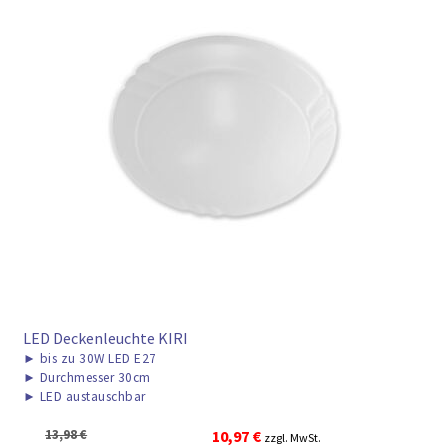
LED Deckenleuchte KIRI
►
bis zu 30W LED E27
►
Durchmesser 30cm
►
LED austauschbar
Ursprünglicher
Aktueller
13,98
€
10,97
€
zzgl. MwSt.