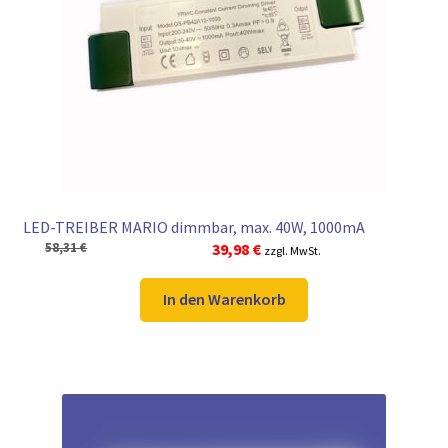
LED-TREIBER MARIO dimmbar, max. 40W, 1000mA
Ursprünglicher
Aktueller
58,31
€
39,98
€
zzgl. MwSt.
Preis
Preis
war:
ist:
In den Warenkorb
58,31 €
39,98 €.