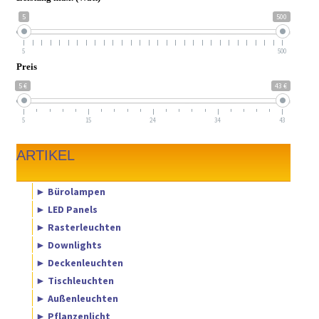
5
500
5
500
Preis
5 €
43 €
5
15
24
34
43
ARTIKEL
► Bürolampen
► LED Panels
► Rasterleuchten
► Downlights
► Deckenleuchten
► Tischleuchten
► Außenleuchten
► Pflanzenlicht