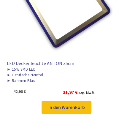
LED Deckenleuchte ANTON 35cm
►
15W SMD LED
►
Lichtfarbe Neutral
►
Rahmen Blau
Ursprünglicher
Aktueller
42,98
€
31,97
€
zzgl. MwSt.
Preis
Preis
war:
ist:
In den Warenkorb
42,98 €
31,97 €.