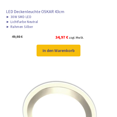
LED Deckenleuchte OSKAR 43cm
►
30W SMD LED
►
Lichtfarbe Neutral
►
Rahmen Silber
Ursprünglicher
Aktueller
49,98
€
34,97
€
zzgl. MwSt.
Preis
Preis
war:
ist:
In den Warenkorb
49,98 €
34,97 €.