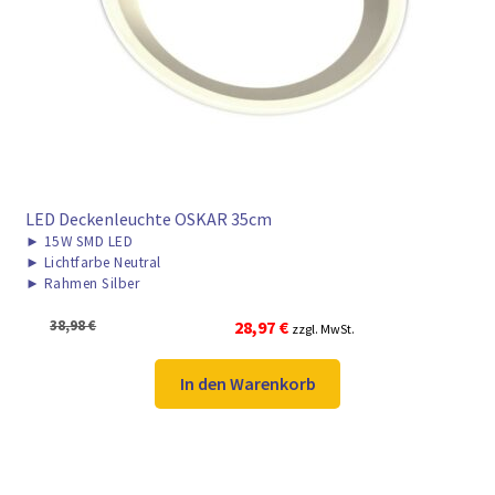
LED Deckenleuchte OSKAR 35cm
►
15W SMD LED
►
Lichtfarbe Neutral
►
Rahmen Silber
Ursprünglicher
Aktueller
38,98
€
28,97
€
zzgl. MwSt.
Preis
Preis
war:
ist:
In den Warenkorb
38,98 €
28,97 €.