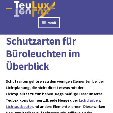
Zur
Zum
Navigation
Inhalt
springen
springen
Menü
Start
Schutzarten für Büroleuchten im Überblick
► BÜROLAMPEN
Schutzarten für
► LED PANELS
► RASTERLEUCHTEN
Büroleuchten im
► DOWNLIGHTS
Überblick
► DECKENLEUCHTEN
► TISCHLEUCHTEN
► 3 PHASEN STROMSCHIENE
Schutzarten gehören zu den wenigen Elementen bei der
► AUSSENLEUCHTEN
Lichtplanung, die nicht direkt etwas mit der
► LED STREIFEN
Lichtqualität zu tun haben. Regelmäßige Leser unseres
► ZUBEHÖR
TeuLexikons können z.B. jede Menge über
Lichtfarben
,
Lichtausbeute
und andere Elemente lernen. Diese wirken
► LEUCHTMITTEL
sich unmittelbar auf Faktoren wie Helligkeit oder