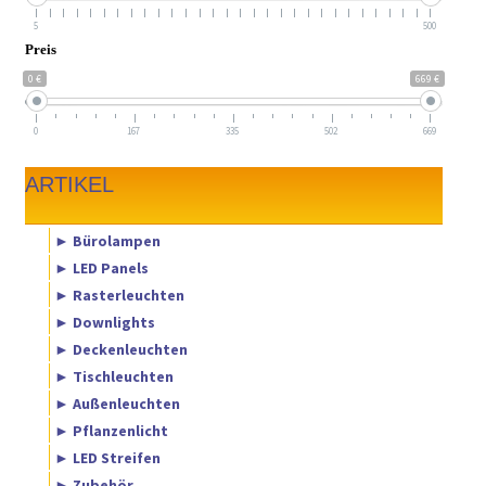
5
500
Preis
0 €
669 €
0
167
335
502
669
ARTIKEL
► Bürolampen
► LED Panels
► Rasterleuchten
► Downlights
► Deckenleuchten
► Tischleuchten
► Außenleuchten
► Pflanzenlicht
► LED Streifen
► Zubehör