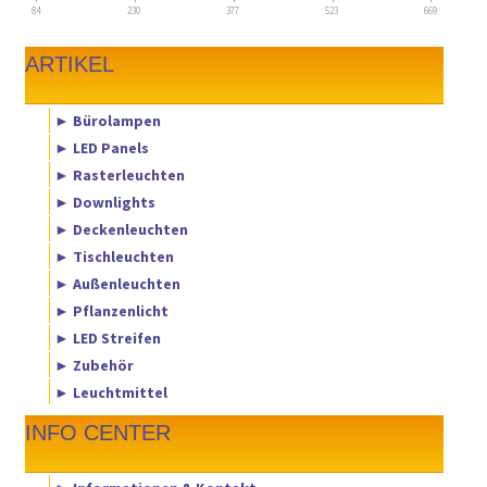
84
230
377
523
669
ARTIKEL
► Bürolampen
► LED Panels
► Rasterleuchten
► Downlights
► Deckenleuchten
► Tischleuchten
► Außenleuchten
► Pflanzenlicht
► LED Streifen
► Zubehör
► Leuchtmittel
INFO CENTER