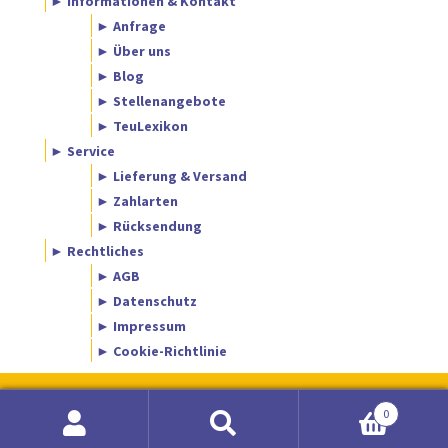
► Informationen & Kontakt
► Anfrage
► Über uns
► Blog
► Stellenangebote
► TeuLexikon
► Service
► Lieferung & Versand
► Zahlarten
► Rücksendung
► Rechtliches
► AGB
► Datenschutz
► Impressum
► Cookie-Richtlinie
0
Suche
Suchen