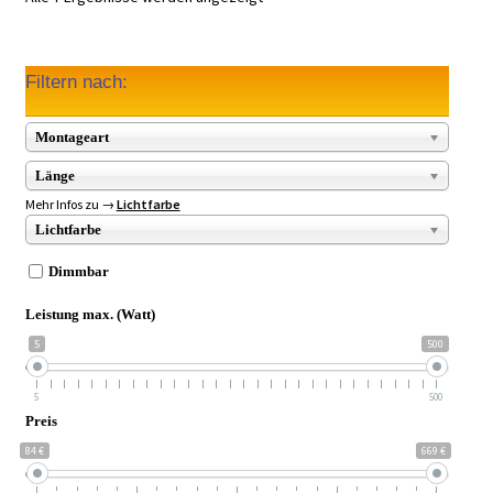
Filtern nach:
Montageart
Länge
Mehr Infos zu →
Lichtfarbe
Lichtfarbe
Dimmbar
Leistung max. (Watt)
5
500
5
500
Preis
84 €
669 €