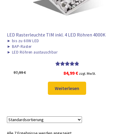
LED Rasterleuchte TIM inkl. 4 LED Röhren 4000K
►
bis zu 60W LED
►
BAP-Raster
►
LED Röhren austauschbar
Bewertet mit
Ursprünglicher
Aktueller
97,99
€
84,99
€
zzgl. MwSt.
5.00
von 5
Preis
Preis
war:
ist:
Weiterlesen
97,99 €
84,99 €.
Alle 7 Ergebnisse werden angezeigt