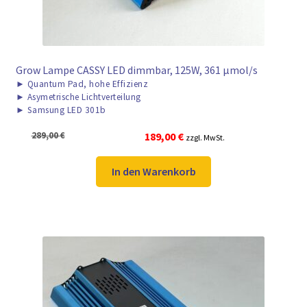
Grow Lampe CASSY LED dimmbar, 125W, 361 μmol/s
►
Quantum Pad, hohe Effizienz
►
Asymetrische Lichtverteilung
►
Samsung LED 301b
Ursprünglicher
Aktueller
289,00
€
189,00
€
zzgl. MwSt.
Preis
Preis
war:
ist:
In den Warenkorb
289,00 €
189,00 €.