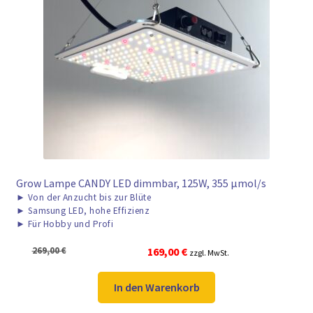
Grow Lampe CANDY LED dimmbar, 125W, 355 μmol/s
►
Von der Anzucht bis zur Blüte
►
Samsung LED, hohe Effizienz
►
Für Hobby und Profi
Ursprünglicher
Aktueller
269,00
€
169,00
€
zzgl. MwSt.
Preis
Preis
war:
ist:
In den Warenkorb
269,00 €
169,00 €.