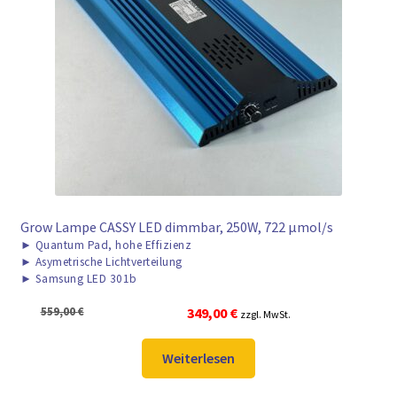
Grow Lampe CASSY LED dimmbar, 250W, 722 μmol/s
►
Quantum Pad, hohe Effizienz
►
Asymetrische Lichtverteilung
►
Samsung LED 301b
Ursprünglicher
Aktueller
559,00
€
349,00
€
zzgl. MwSt.
Preis
Preis
war:
ist:
Weiterlesen
559,00 €
349,00 €.