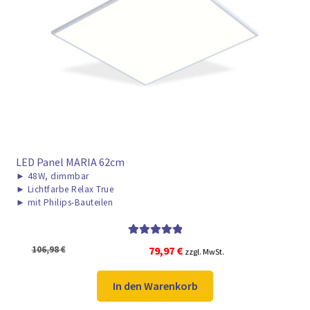
► ZAHLARTEN
► VERSANDARTEN
LED Panel MARIA 62cm
►
48W, dimmbar
►
Lichtfarbe Relax True
►
mit Philips-Bauteilen
Bewertet mit
Ursprünglicher
Aktueller
106,98
€
79,97
€
zzgl. MwSt.
5.00
von 5
Preis
Preis
war:
ist:
In den Warenkorb
106,98 €
79,97 €.