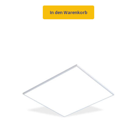
5.00
von 5
Preis
Preis
war:
ist:
In den Warenkorb
106,98 €
79,97 €.