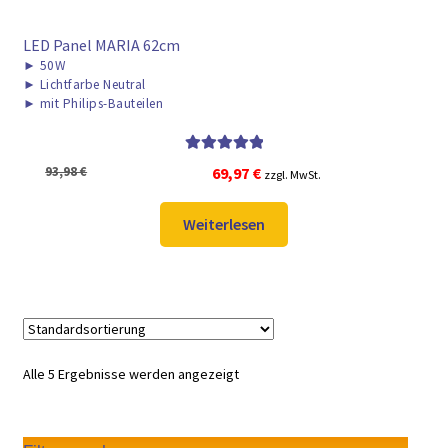
LED Panel MARIA 62cm
►
50W
►
Lichtfarbe Neutral
►
mit Philips-Bauteilen
Bewertet mit
Ursprünglicher
Aktueller
93,98
€
69,97
€
zzgl. MwSt.
5.00
von 5
Preis
Preis
war:
ist:
Weiterlesen
93,98 €
69,97 €.
Alle 5 Ergebnisse werden angezeigt