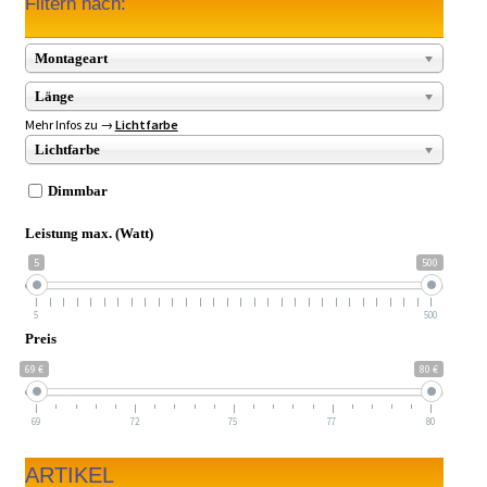
Filtern nach:
Montageart
Länge
Mehr Infos zu →
Lichtfarbe
Lichtfarbe
Dimmbar
Leistung max. (Watt)
5
500
5
500
Preis
69 €
80 €
69
72
75
77
80
ARTIKEL