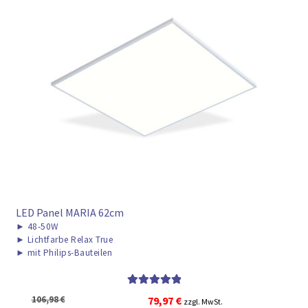
LED Panel MARIA 62cm
►
48-50W
►
Lichtfarbe Relax True
►
mit Philips-Bauteilen
Bewertet mit
Ursprünglicher
Aktueller
106,98
€
79,97
€
zzgl. MwSt.