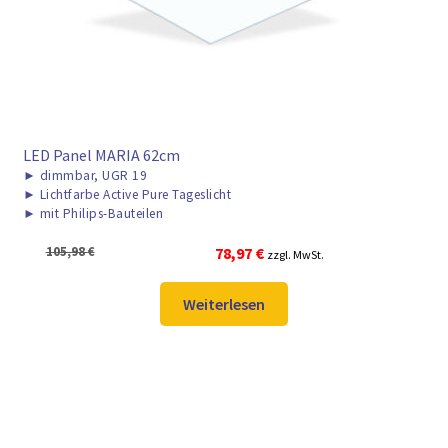
LED Panel MARIA 62cm
►
dimmbar, UGR 19
►
Lichtfarbe Active Pure Tageslicht
►
mit Philips-Bauteilen
Ursprünglicher
Aktueller
105,98
€
78,97
€
zzgl. MwSt.
Preis
Preis
war:
ist:
Weiterlesen
105,98 €
78,97 €.