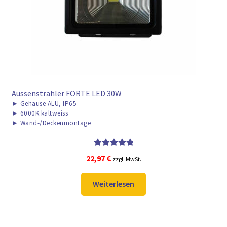
► ZAHLARTEN
► VERSANDARTEN
Aussenstrahler FORTE LED 30W
►
Gehäuse ALU, IP65
►
6000K kaltweiss
►
Wand-/Deckenmontage
Bewertet mit
22,97
€
zzgl. MwSt.
5.00
von 5
Weiterlesen