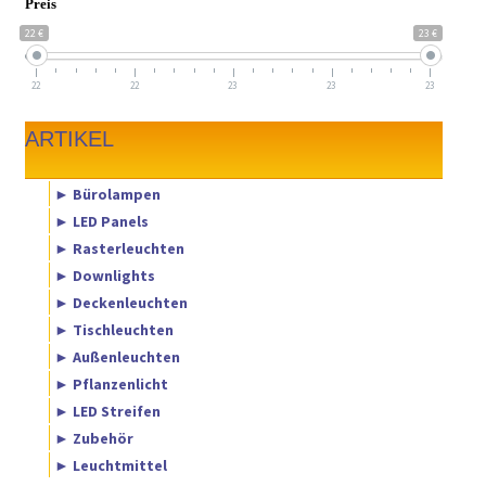
Preis
22 €
23 €
22
22
23
23
23
ARTIKEL
► Bürolampen
► LED Panels
► Rasterleuchten
► Downlights
► Deckenleuchten
► Tischleuchten
► Außenleuchten
► Pflanzenlicht
► LED Streifen
► Zubehör
► Leuchtmittel