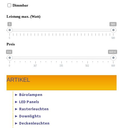
Dimmbar
Leistung max. (Watt)
5
500
5
500
Preis
0 €
669 €
0
167
335
502
669
ARTIKEL
► Bürolampen
► LED Panels
► Rasterleuchten
► Downlights
► Deckenleuchten