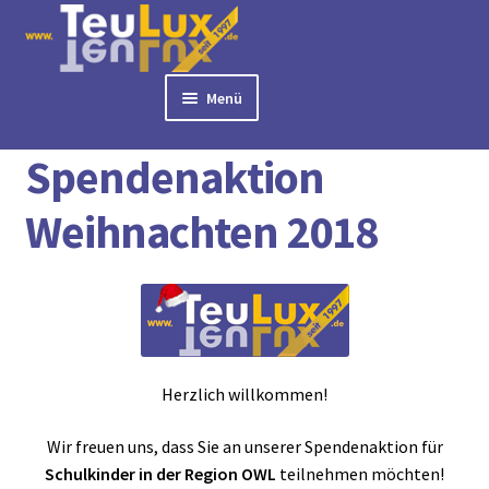
Zur
Zum
Navigation
Inhalt
springen
springen
Menü
Start
Spendenaktion Weihnachten 2018
► BÜROLAMPEN
Spendenaktion
► LED PANELS
► RASTERLEUCHTEN
Weihnachten 2018
► DOWNLIGHTS
► DECKENLEUCHTEN
► TISCHLEUCHTEN
► 3 PHASEN STROMSCHIENE
► AUSSENLEUCHTEN
Herzlich willkommen!
► LED STREIFEN
► ZUBEHÖR
Wir freuen uns, dass Sie an unserer Spendenaktion für
► LEUCHTMITTEL
Schulkinder in der Region OWL
teilnehmen möchten!