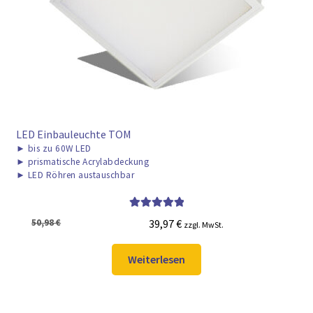
LED Einbauleuchte TOM
►
bis zu 60W LED
►
prismatische Acrylabdeckung
►
LED Röhren austauschbar
Bewertet mit
Ursprünglicher
Aktueller
50,98
€
39,97
€
zzgl. MwSt.
5.00
von 5
Preis
Preis
war:
ist:
Weiterlesen
50,98 €
39,97 €.