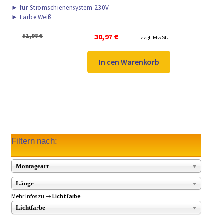
►
für Stromschienensystem 230V
►
Farbe Weiß
Ursprünglicher
Aktueller
51,98
€
38,97
€
zzgl. MwSt.
Preis
Preis
war:
ist:
In den Warenkorb
51,98 €
38,97 €.
Filtern nach:
Montageart
Länge
Mehr Infos zu →
Lichtfarbe
Lichtfarbe