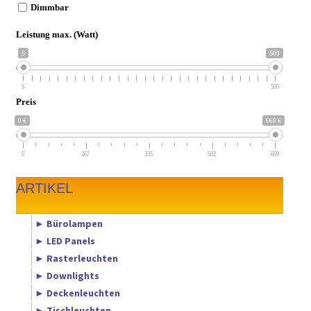
Dimmbar
Leistung max. (Watt)
5
500
5
500
Preis
0 €
669 €
0
167
335
502
669
ARTIKEL
► Bürolampen
► LED Panels
► Rasterleuchten
► Downlights
► Deckenleuchten
► Tischleuchten