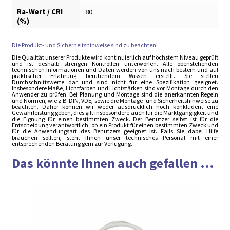
Ra-Wert / CRI
80
(%)
Die Produkt- und Sicherheitshinweise sind zu beachten!
Die Qualität unserer Produkte wird kontinuierlich auf höchstem Niveau geprüft
und ist deshalb strengen Kontrollen unterworfen. Alle obenstehenden
technischen Informationen und Daten werden von uns nach bestem und auf
praktischer Erfahrung beruhendem Wissen erstellt. Sie stellen
Durchschnittswerte dar und sind nicht für eine Spezifikation geeignet.
Insbesondere Maße, Lichtfarben und Lichtstärken sind vor Montage durch den
Anwender zu prüfen. Bei Planung und Montage sind die anerkannten Regeln
und Normen, wie z.B: DIN, VDE, sowie die Montage- und Sicherheitshinweise zu
beachten. Daher können wir weder ausdrücklich noch konkludent eine
Gewährleistung geben, dies gilt insbesondere auch für die Marktgängigkeit und
die Eignung für einen bestimmten Zweck. Der Benutzer selbst ist für die
Entscheidung verantwortlich, ob ein Produkt für einen bestimmten Zweck und
für die Anwendungsart des Benutzers geeignet ist. Falls Sie dabei Hilfe
brauchen sollten, steht Ihnen unser technisches Personal mit einer
entsprechenden Beratung gern zur Verfügung.
Das könnte Ihnen auch gefallen ...