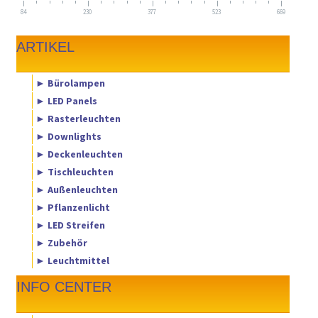
84
230
377
523
669
ARTIKEL
► Bürolampen
► LED Panels
► Rasterleuchten
► Downlights
► Deckenleuchten
► Tischleuchten
► Außenleuchten
► Pflanzenlicht
► LED Streifen
► Zubehör
► Leuchtmittel
INFO CENTER