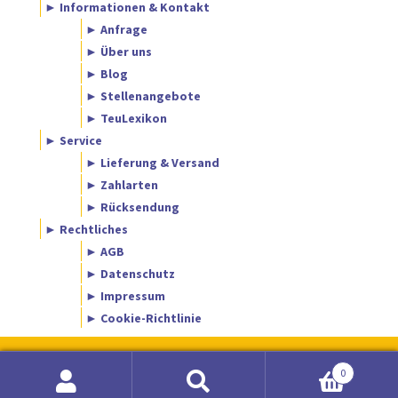
► Informationen & Kontakt
► Anfrage
► Über uns
► Blog
► Stellenangebote
► TeuLexikon
► Service
► Lieferung & Versand
► Zahlarten
► Rücksendung
► Rechtliches
► AGB
► Datenschutz
► Impressum
► Cookie-Richtlinie
0
Suche
Suchen