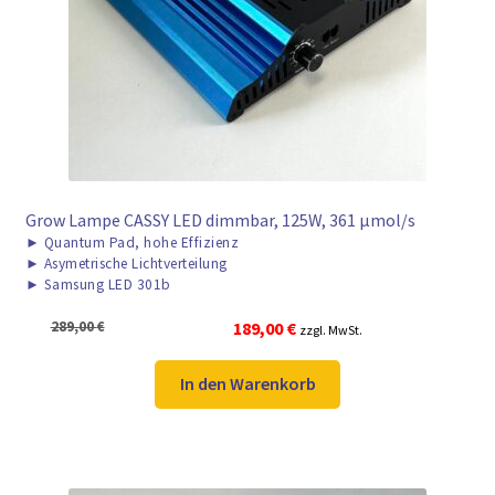
Grow Lampe CASSY LED dimmbar, 125W, 361 μmol/s
►
Quantum Pad, hohe Effizienz
►
Asymetrische Lichtverteilung
►
Samsung LED 301b
Ursprünglicher
Aktueller
289,00
€
189,00
€
zzgl. MwSt.
Preis
Preis
war:
ist:
In den Warenkorb
289,00 €
189,00 €.