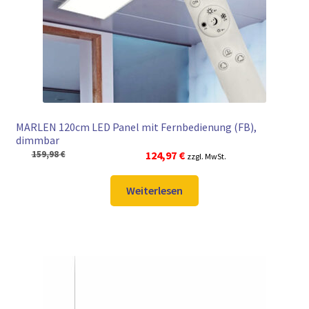
► ZAHLARTEN
► VERSANDARTEN
MARLEN 120cm LED Panel mit Fernbedienung (FB),
dimmbar
Ursprünglicher
Aktueller
159,98
€
124,97
€
zzgl. MwSt.
Preis
Preis
war:
ist:
Weiterlesen
159,98 €
124,97 €.