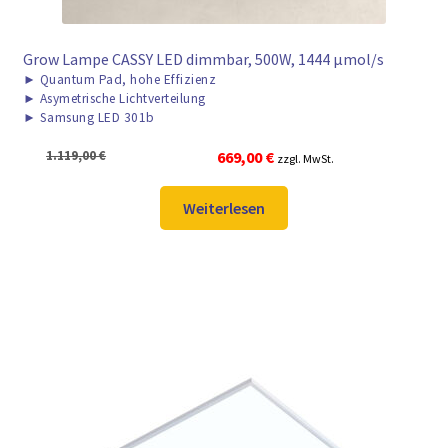
Grow Lampe CASSY LED dimmbar, 500W, 1444 μmol/s
►
Quantum Pad, hohe Effizienz
►
Asymetrische Lichtverteilung
►
Samsung LED 301b
Ursprünglicher
Aktueller
1.119,00
€
669,00
€
zzgl. MwSt.
Preis
Preis
war:
ist:
Weiterlesen
1.119,00 €
669,00 €.