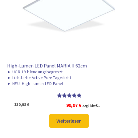
High-Lumen LED Panel MARIA II 62cm
►
UGR 19 blendungsbegrenzt
►
Lichtfarbe Active Pure Tageslicht
►
NEU: High-Lumen LED Panel
Bewertet mit
Ursprünglicher
Aktueller
130,98
€
99,97
€
zzgl. MwSt.
5.00
von 5
Preis
Preis
war:
ist:
Weiterlesen
130,98 €
99,97 €.