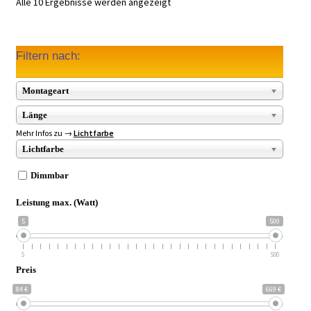
Alle 10 Ergebnisse werden angezeigt
Filtern nach:
Montageart
Länge
Mehr Infos zu →
Lichtfarbe
Lichtfarbe
Dimmbar
Leistung max. (Watt)
5
500
5
500
Preis
84 €
669 €