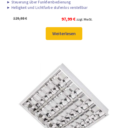
►
Steuerung über Funkfernbedienung
►
Helligkeit und Lichtfarbe stufenlos verstellbar
Ursprünglicher
Aktueller
129,98
€
97,99
€
zzgl. MwSt.
Preis
Preis
war:
ist:
Weiterlesen
129,98 €
97,99 €.