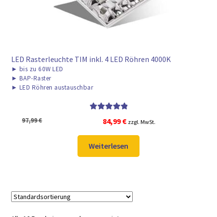
LED Rasterleuchte TIM inkl. 4 LED Röhren 4000K
►
bis zu 60W LED
►
BAP-Raster
►
LED Röhren austauschbar
Bewertet mit
Ursprünglicher
Aktueller
97,99
€
84,99
€
zzgl. MwSt.
5.00
von 5
Preis
Preis
war:
ist:
Weiterlesen
97,99 €
84,99 €.