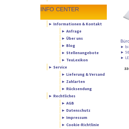
INFO CENTER
► Informationen & Kontakt
► Anfrage
► Über uns
Bür
► Blog
►
bi
► Stellenangebote
►
50
►
LE
► TeuLexikon
► Service
33
► Lieferung & Versand
► Zahlarten
► Rücksendung
► Rechtliches
► AGB
► Datenschutz
► Impressum
► Cookie-Richtlinie