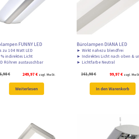
olampen FUNNY LED
Bürolampen DIANA LED
s zu 104 Watt LED
►
Wirkt nahezu blendfrei
% indirektes Licht
►
Indirektes Licht nach oben & u
D Röhren austauschbar
►
Lichtfarbe Neutral
Ursprünglicher
Aktueller
Ursprünglicher
Aktuelle
6,98
€
249,97
€
161,98
€
99,97
€
zzgl. MwSt.
zzgl. MwS
Preis
Preis
Preis
Preis
war:
ist:
war:
ist:
Weiterlesen
In den Warenkorb
336,98 €
249,97 €.
161,98 €
99,97 €.