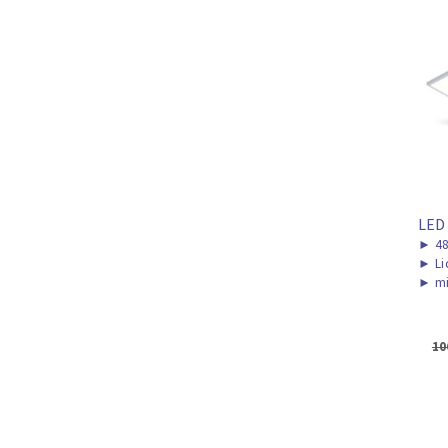
LED
►
48
►
Li
►
mi
10