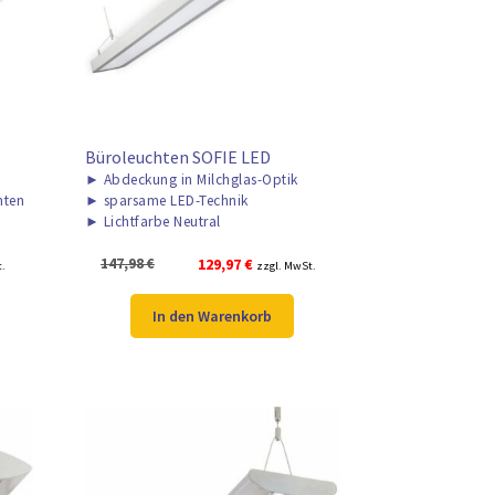
Büroleuchten SOFIE LED
►
Abdeckung in Milchglas-Optik
nten
►
sparsame LED-Technik
►
Lichtfarbe Neutral
r
Ursprünglicher
Aktueller
147,98
€
129,97
€
t.
zzgl. MwSt.
Preis
Preis
war:
ist:
In den Warenkorb
147,98 €
129,97 €.