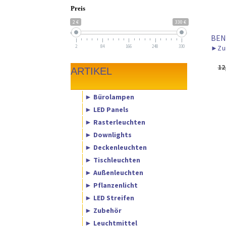
Preis
2 €
330 €
BEN
2
84
166
248
330
►
Zu
12
ARTIKEL
► Bürolampen
► LED Panels
► Rasterleuchten
► Downlights
► Deckenleuchten
► Tischleuchten
► Außenleuchten
► Pflanzenlicht
► LED Streifen
► Zubehör
► Leuchtmittel