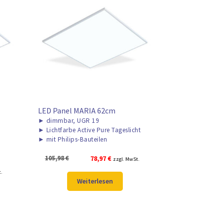
LED Panel MARIA 62cm
►
dimmbar, UGR 19
►
Lichtfarbe Active Pure Tageslicht
►
mit Philips-Bauteilen
Ursprünglicher
Aktueller
105,98
€
78,97
€
zzgl. MwSt.
Preis
Preis
r
t.
war:
ist:
Weiterlesen
105,98 €
78,97 €.