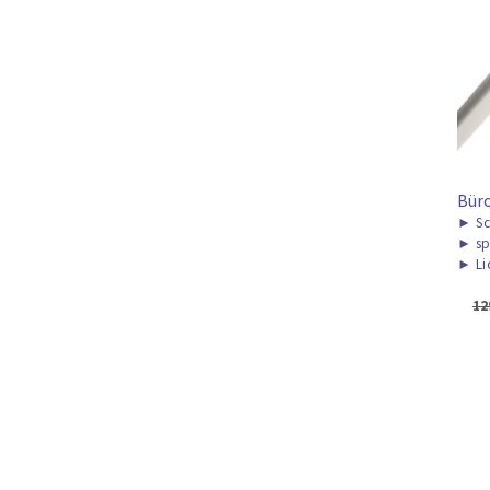
Bür
►
Sc
►
sp
►
Li
12