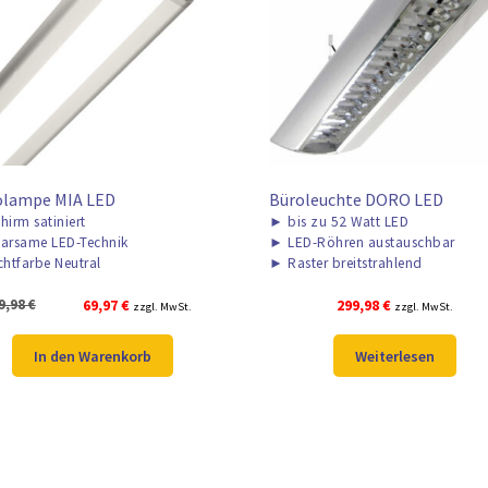
olampe MIA LED
Büroleuchte DORO LED
hirm satiniert
►
bis zu 52 Watt LED
arsame LED-Technik
►
LED-Röhren austauschbar
chtfarbe Neutral
►
Raster breitstrahlend
Ursprünglicher
Aktueller
9,98
€
69,97
€
299,98
€
zzgl. MwSt.
zzgl. MwSt.
Preis
Preis
war:
ist:
In den Warenkorb
Weiterlesen
129,98 €
69,97 €.