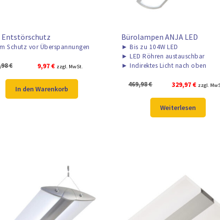
 Entstörschutz
Bürolampen ANJA LED
m Schutz vor Überspannungen
►
Bis zu 104W LED
►
LED Röhren austauschbar
Ursprünglicher
Aktueller
,98
€
9,97
€
►
Indirektes Licht nach oben
zzgl. MwSt.
Preis
Preis
Ursprünglicher
Aktuelle
469,98
€
329,97
€
zzgl. MwS
war:
ist:
In den Warenkorb
Preis
Preis
12,98 €
9,97 €.
war:
ist:
Weiterlesen
469,98 €
329,97 €