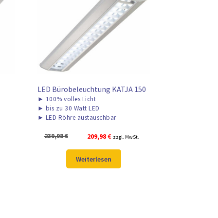
LED Bürobeleuchtung KATJA 150
►
100% volles Licht
►
bis zu 30 Watt LED
►
LED Röhre austauschbar
Ursprünglicher
Aktueller
239,98
€
209,98
€
zzgl. MwSt.
Preis
Preis
war:
ist:
Weiterlesen
239,98 €
209,98 €.