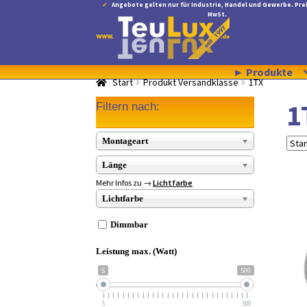
Angebote gelten nur für Industrie, Handel und Gewerbe. Prei
MwSt.
Zur
Zum
Navigation
Inhalt
springen
springen
► Produkte
Start
Produkt Versandklasse
1TX
1
Filtern nach:
Montageart
Länge
Mehr Infos zu →
Lichtfarbe
Lichtfarbe
Dimmbar
Leistung max. (Watt)
5
500
5
500