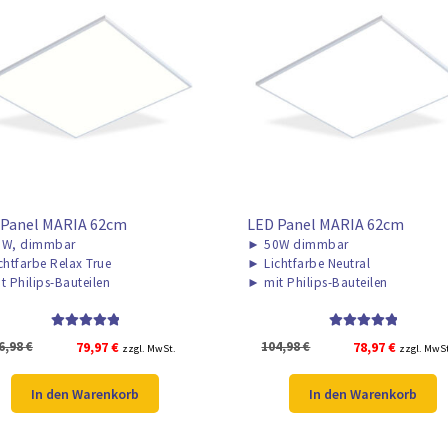
 Panel MARIA 62cm
LED Panel MARIA 62cm
W, dimmbar
►
50W dimmbar
chtfarbe Relax True
►
Lichtfarbe Neutral
t Philips-Bauteilen
►
mit Philips-Bauteilen
Bewertet mit
Bewertet mit
Ursprünglicher
Aktueller
Ursprünglicher
Aktuelle
6,98
€
79,97
€
104,98
€
78,97
€
zzgl. MwSt.
zzgl. MwS
5.00
von 5
5.00
von 5
Preis
Preis
Preis
Preis
war:
ist:
war:
ist:
In den Warenkorb
In den Warenkorb
106,98 €
79,97 €.
104,98 €
78,97 €.