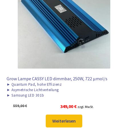
Grow Lampe CASSY LED dimmbar, 250W, 722 μmol/s
►
Quantum Pad, hohe Effizienz
►
Asymetrische Lichtverteilung
►
Samsung LED 301b
Ursprünglicher
Aktueller
559,00
€
349,00
€
zzgl. MwSt.
Preis
Preis
war:
ist:
Weiterlesen
559,00 €
349,00 €.