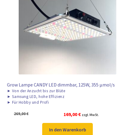
Grow Lampe CANDY LED dimmbar, 125W, 355 μmol/s
►
Von der Anzucht bis zur Blüte
►
Samsung LED, hohe Effizienz
►
Für Hobby und Profi
Ursprünglicher
Aktueller
269,00
€
169,00
€
zzgl. MwSt.
Preis
Preis
war:
ist:
In den Warenkorb