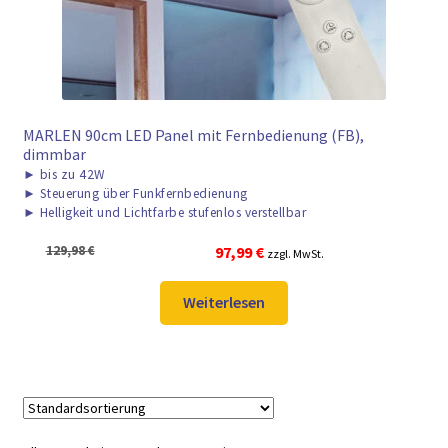
MARLEN 90cm LED Panel mit Fernbedienung (FB),
dimmbar
►
bis zu 42W
►
Steuerung über Funkfernbedienung
►
Helligkeit und Lichtfarbe stufenlos verstellbar
Ursprünglicher
Aktueller
129,98
€
97,99
€
zzgl. MwSt.
Preis
Preis
war:
ist:
Weiterlesen
129,98 €
97,99 €.