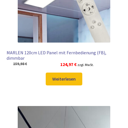
► ZAHLARTEN
► VERSANDARTEN
MARLEN 120cm LED Panel mit Fernbedienung (FB),
dimmbar
Ursprünglicher
Aktueller
159,98
€
124,97
€
zzgl. MwSt.
Preis
Preis
war:
ist:
Weiterlesen
159,98 €
124,97 €.