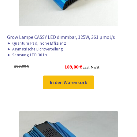
Grow Lampe CASSY LED dimmbar, 125W, 361 μmol/s
►
Quantum Pad, hohe Effizienz
►
Asymetrische Lichtverteilung
►
Samsung LED 301b
Ursprünglicher
Aktueller
289,00
€
189,00
€
zzgl. MwSt.
Preis
Preis
war:
ist:
In den Warenkorb
289,00 €
189,00 €.