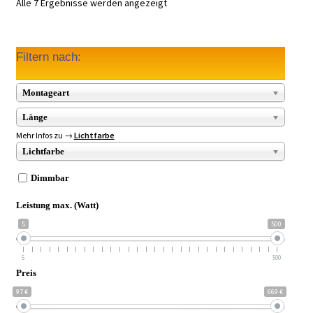
Alle 7 Ergebnisse werden angezeigt
Filtern nach:
Montageart
Länge
Mehr Infos zu →
Lichtfarbe
Lichtfarbe
Dimmbar
Leistung max. (Watt)
5
500
5
500
Preis
97 €
669 €