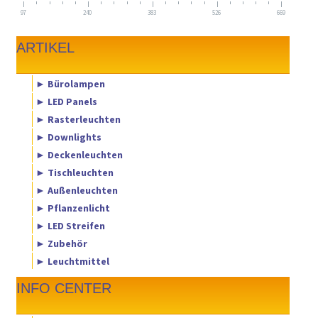
97
240
383
526
669
ARTIKEL
► Bürolampen
► LED Panels
► Rasterleuchten
► Downlights
► Deckenleuchten
► Tischleuchten
► Außenleuchten
► Pflanzenlicht
► LED Streifen
► Zubehör
► Leuchtmittel
INFO CENTER