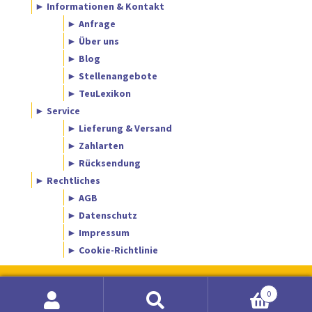
► Informationen & Kontakt
► Anfrage
► Über uns
► Blog
► Stellenangebote
► TeuLexikon
► Service
► Lieferung & Versand
► Zahlarten
► Rücksendung
► Rechtliches
► AGB
► Datenschutz
► Impressum
► Cookie-Richtlinie
0
Suche
Suchen