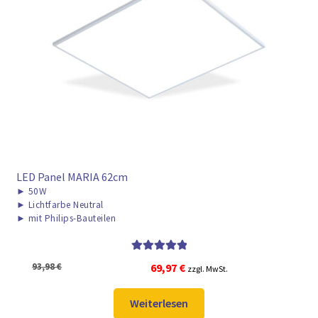
LED Panel MARIA 62cm
►
50W
►
Lichtfarbe Neutral
►
mit Philips-Bauteilen
Bewertet mit
Ursprünglicher
Aktueller
93,98
€
69,97
€
zzgl. MwSt.
5.00
von 5
Preis
Preis
war:
ist:
Weiterlesen