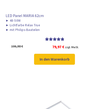
LED Panel MARIA 62cm
►
48-50W
►
Lichtfarbe Relax True
►
mit Philips-Bauteilen
Bewertet mit
Ursprünglicher
Aktueller
106,98
€
79,97
€
zzgl. MwSt.
5.00
von 5
Preis
Preis
war:
ist:
In den Warenkorb
106,98 €
79,97 €.