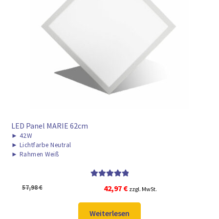
LED Panel MARIE 62cm
►
42W
►
Lichtfarbe Neutral
►
Rahmen Weiß
Bewertet mit
Ursprünglicher
Aktueller
57,98
€
42,97
€
zzgl. MwSt.
5.00
von 5
Preis
Preis
war:
ist:
Weiterlesen