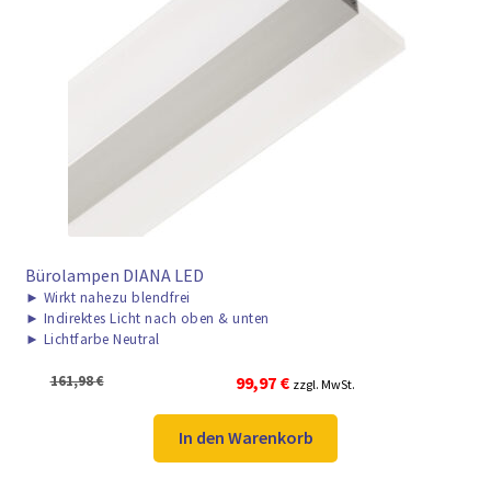
► ZAHLARTEN
► VERSANDARTEN
Bürolampen DIANA LED
►
Wirkt nahezu blendfrei
►
Indirektes Licht nach oben & unten
►
Lichtfarbe Neutral
Ursprünglicher
Aktueller
161,98
€
99,97
€
zzgl. MwSt.
Preis
Preis
war:
ist:
In den Warenkorb
161,98 €
99,97 €.