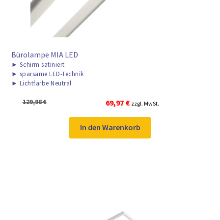
Bürolampe MIA LED
►
Schirm satiniert
►
sparsame LED-Technik
►
Lichtfarbe Neutral
Ursprünglicher
Aktueller
129,98
€
69,97
€
zzgl. MwSt.
Preis
Preis
war:
ist:
In den Warenkorb
129,98 €
69,97 €.