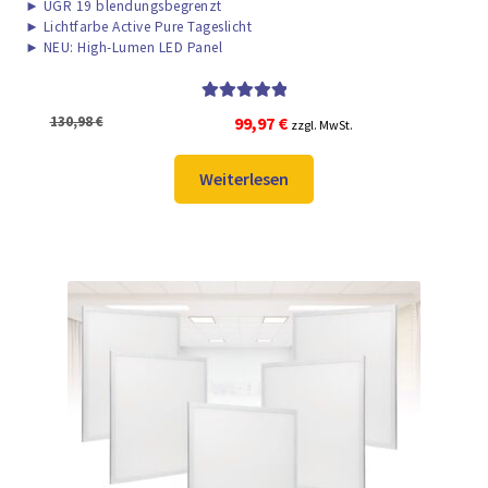
►
UGR 19 blendungsbegrenzt
►
Lichtfarbe Active Pure Tageslicht
►
NEU: High-Lumen LED Panel
Bewertet mit
Ursprünglicher
Aktueller
130,98
€
99,97
€
zzgl. MwSt.
5.00
von 5
Preis
Preis
war:
ist:
Weiterlesen
130,98 €
99,97 €.