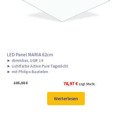
LED Panel MARIA 62cm
►
dimmbar, UGR 19
►
Lichtfarbe Active Pure Tageslicht
►
mit Philips-Bauteilen
Ursprünglicher
Aktueller
105,98
€
78,97
€
zzgl. MwSt.
Preis
Preis
war:
ist:
Weiterlesen
105,98 €
78,97 €.