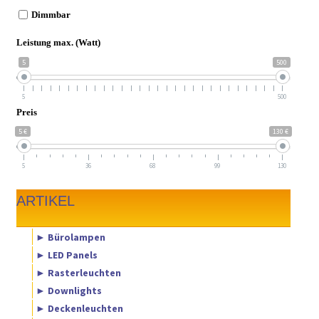
Dimmbar
Leistung max. (Watt)
5
500
5
500
Preis
5 €
130 €
5
36
68
99
130
ARTIKEL
► Bürolampen
► LED Panels
► Rasterleuchten
► Downlights
► Deckenleuchten