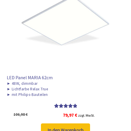
LED Panel MARIA 62cm
►
48W, dimmbar
►
Lichtfarbe Relax True
►
mit Philips-Bauteilen
Bewertet mit
Ursprünglicher
Aktueller
106,98
€
79,97
€
zzgl. MwSt.
5.00
von 5
Preis
Preis
war:
ist:
In den Warenkorb