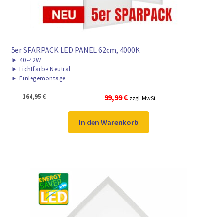
5er SPARPACK LED PANEL 62cm, 4000K
►
40-42W
►
Lichtfarbe Neutral
►
Einlegemontage
Ursprünglicher
Aktueller
164,95
€
99,99
€
zzgl. MwSt.
Preis
Preis
war:
ist:
In den Warenkorb
164,95 €
99,99 €.