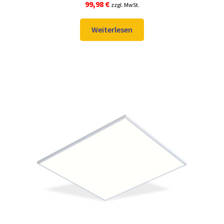
99,98
€
zzgl. MwSt.
Weiterlesen