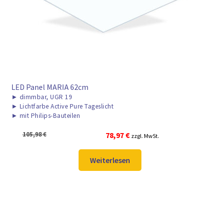
LED Panel MARIA 62cm
►
dimmbar, UGR 19
►
Lichtfarbe Active Pure Tageslicht
►
mit Philips-Bauteilen
Ursprünglicher
Aktueller
105,98
€
78,97
€
zzgl. MwSt.
Preis
Preis
war:
ist:
Weiterlesen
105,98 €
78,97 €.