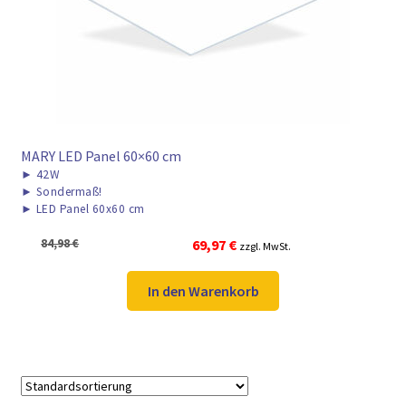
MARY LED Panel 60×60 cm
►
42W
►
Sondermaß!
►
LED Panel 60x60 cm
Ursprünglicher
Aktueller
84,98
€
69,97
€
zzgl. MwSt.
Preis
Preis
war:
ist:
In den Warenkorb
84,98 €
69,97 €.