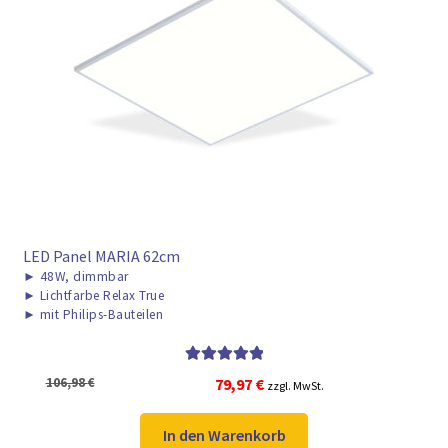
► ZAHLARTEN
► VERSANDARTEN
LED Panel MARIA 62cm
►
48W, dimmbar
►
Lichtfarbe Relax True
►
mit Philips-Bauteilen
Bewertet mit
Ursprünglicher
Aktueller
106,98
€
79,97
€
zzgl. MwSt.
5.00
von 5
Preis
Preis
war:
ist:
In den Warenkorb