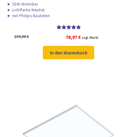
►
50W dimmbar
►
Lichtfarbe Neutral
►
mit Philips-Bauteilen
Bewertet mit
Ursprünglicher
Aktueller
104,98
€
78,97
€
zzgl. MwSt.
5.00
von 5
Preis
Preis
war:
ist:
In den Warenkorb
104,98 €
78,97 €.