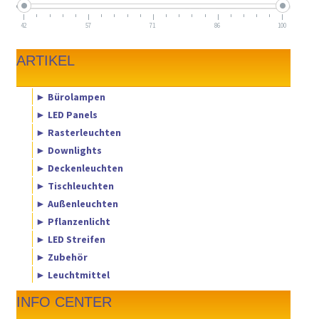
42
57
71
86
100
ARTIKEL
► Bürolampen
► LED Panels
► Rasterleuchten
► Downlights
► Deckenleuchten
► Tischleuchten
► Außenleuchten
► Pflanzenlicht
► LED Streifen
► Zubehör
► Leuchtmittel
INFO CENTER