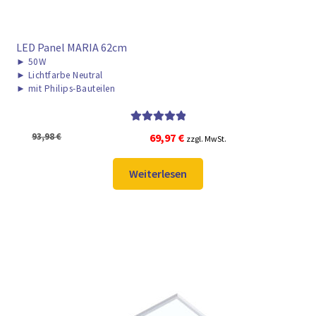
LED Panel MARIA 62cm
►
50W
►
Lichtfarbe Neutral
►
mit Philips-Bauteilen
Bewertet mit
Ursprünglicher
Aktueller
93,98
€
69,97
€
zzgl. MwSt.
5.00
von 5
Preis
Preis
war:
ist:
Weiterlesen
93,98 €
69,97 €.