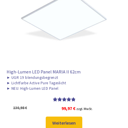
High-Lumen LED Panel MARIA II 62cm
►
UGR 19 blendungsbegrenzt
►
Lichtfarbe Active Pure Tageslicht
►
NEU: High-Lumen LED Panel
Bewertet mit
Ursprünglicher
Aktueller
130,98
€
99,97
€
zzgl. MwSt.
5.00
von 5
Preis
Preis
war:
ist:
Weiterlesen