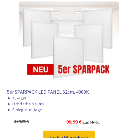
5er SPARPACK LED PANEL 62cm, 4000K
►
40-42W
►
Lichtfarbe Neutral
►
Einlegemontage
Ursprünglicher
Aktueller
164,95
€
99,99
€
zzgl. MwSt.
Preis
Preis
war:
ist:
In den Warenkorb