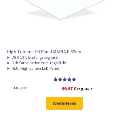
High-Lumen LED Panel MARIA II 62cm
►
UGR 19 blendungsbegrenzt
►
Lichtfarbe Active Pure Tageslicht
►
NEU: High-Lumen LED Panel
Bewertet mit
Ursprünglicher
Aktueller
130,98
€
99,97
€
zzgl. MwSt.
5.00
von 5
Preis
Preis
war:
ist:
Weiterlesen
130,98 €
99,97 €.