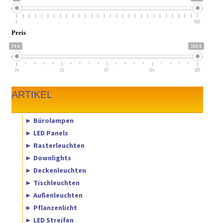
5
500
Preis
34 €
100 €
34
51
67
84
100
ARTIKEL
► Bürolampen
► LED Panels
► Rasterleuchten
► Downlights
► Deckenleuchten
► Tischleuchten
► Außenleuchten
► Pflanzenlicht
► LED Streifen