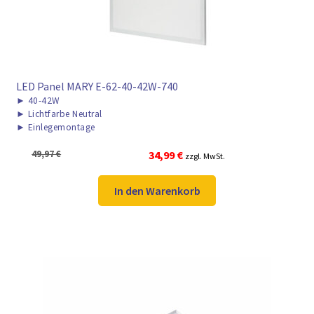
LED Panel MARY E-62-40-42W-740
►
40-42W
►
Lichtfarbe Neutral
►
Einlegemontage
Ursprünglicher
Aktueller
49,97
€
34,99
€
zzgl. MwSt.
Preis
Preis
war:
ist:
In den Warenkorb
49,97 €
34,99 €.