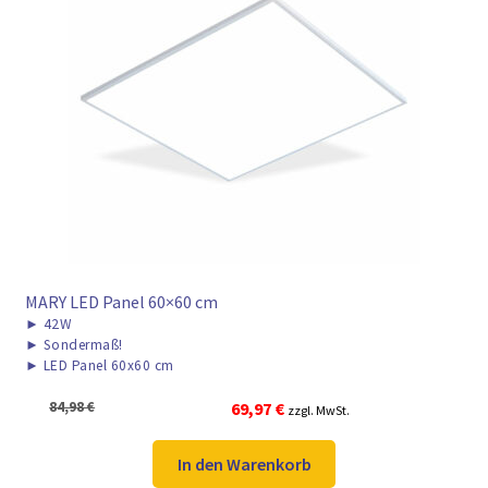
MARY LED Panel 60×60 cm
►
42W
►
Sondermaß!
►
LED Panel 60x60 cm
Ursprünglicher
Aktueller
84,98
€
69,97
€
zzgl. MwSt.
Preis
Preis
war:
ist:
In den Warenkorb