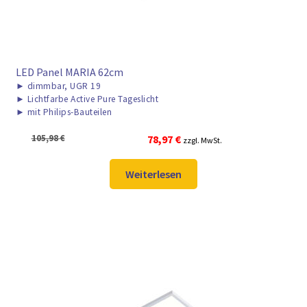
LED Panel MARIA 62cm
►
dimmbar, UGR 19
►
Lichtfarbe Active Pure Tageslicht
►
mit Philips-Bauteilen
Ursprünglicher
Aktueller
105,98
€
78,97
€
zzgl. MwSt.
Preis
Preis
war:
ist:
Weiterlesen
105,98 €
78,97 €.