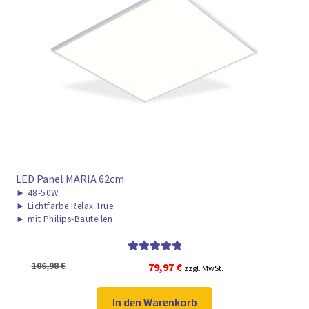
LED Panel MARIA 62cm
►
48-50W
►
Lichtfarbe Relax True
►
mit Philips-Bauteilen
Bewertet mit
Ursprünglicher
Aktueller
106,98
€
79,97
€
zzgl. MwSt.
5.00
von 5
Preis
Preis
war:
ist:
In den Warenkorb