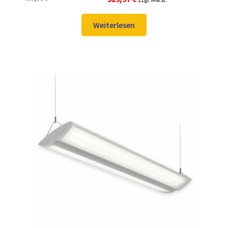
Preis
Preis
war:
ist:
Weiterlesen
469,98 €
329,97 €.