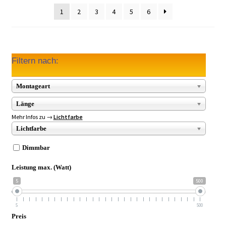
1
2
3
4
5
6
Filtern nach:
Montageart
Länge
Mehr Infos zu →
Lichtfarbe
Lichtfarbe
Dimmbar
Leistung max. (Watt)
5
500
5
500
Preis