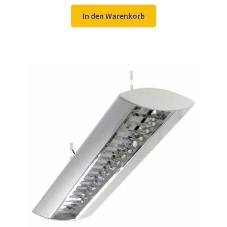
Preis
Preis
war:
ist:
In den Warenkorb
129,98 €
69,97 €.