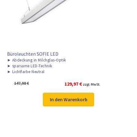
Büroleuchten SOFIE LED
►
Abdeckung in Milchglas-Optik
►
sparsame LED-Technik
►
Lichtfarbe Neutral
Ursprünglicher
Aktueller
147,98
€
129,97
€
zzgl. MwSt.
Preis
Preis
war:
ist:
In den Warenkorb
147,98 €
129,97 €.