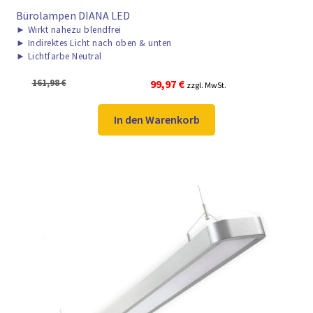
Bürolampen DIANA LED
►
Wirkt nahezu blendfrei
►
Indirektes Licht nach oben & unten
►
Lichtfarbe Neutral
Ursprünglicher
Aktueller
161,98
€
99,97
€
zzgl. MwSt.
Preis
Preis
war:
ist:
In den Warenkorb
161,98 €
99,97 €.