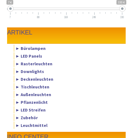
7 €
330 €
7
88
169
249
330
ARTIKEL
► Bürolampen
► LED Panels
► Rasterleuchten
► Downlights
► Deckenleuchten
► Tischleuchten
► Außenleuchten
► Pflanzenlicht
► LED Streifen
► Zubehör
► Leuchtmittel
INFO CENTER