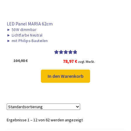
LED Panel MARIA 62cm
►
50W dimmbar
►
Lichtfarbe Neutral
►
mit Philips-Bauteilen
Bewertet mit
Ursprünglicher
Aktueller
104,98
€
78,97
€
zzgl. MwSt.
5.00
von 5
Preis
Preis
war:
ist:
In den Warenkorb
104,98 €
78,97 €.
Ergebnisse 1 – 12 von 62 werden angezeigt