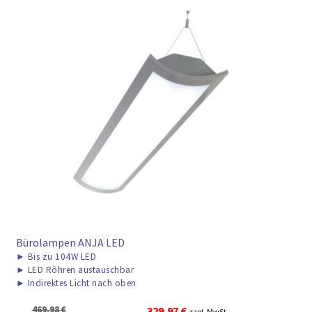
Bürolampen ANJA LED
►
Bis zu 104W LED
►
LED Röhren austauschbar
►
Indirektes Licht nach oben
Ursprünglicher
Aktueller
469,98
€
329,97
€
zzgl. MwSt.