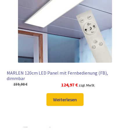
► ZAHLARTEN
► VERSANDARTEN
MARLEN 120cm LED Panel mit Fernbedienung (FB),
dimmbar
Ursprünglicher
Aktueller
159,98
€
124,97
€
zzgl. MwSt.
Preis
Preis
war:
ist:
Weiterlesen
159,98 €
124,97 €.