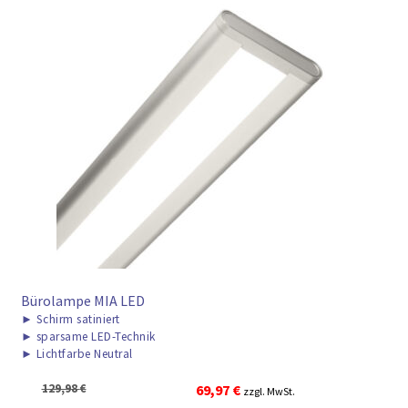
Bürolampe MIA LED
►
Schirm satiniert
►
sparsame LED-Technik
►
Lichtfarbe Neutral
Ursprünglicher
Aktueller
129,98
€
69,97
€
zzgl. MwSt.