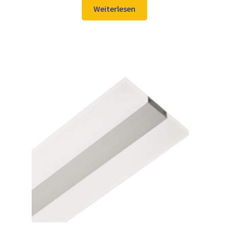
war:
ist:
Weiterlesen
336,98 €
249,97 €.