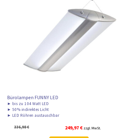
Bürolampen FUNNY LED
►
bis zu 104 Watt LED
►
50% indirektes Licht
►
LED Röhren austauschbar
Ursprünglicher
Aktueller
336,98
€
249,97
€
zzgl. MwSt.
Preis
Preis