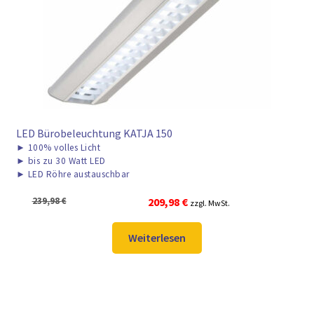
LED Bürobeleuchtung KATJA 150
►
100% volles Licht
►
bis zu 30 Watt LED
►
LED Röhre austauschbar
Ursprünglicher
Aktueller
239,98
€
209,98
€
zzgl. MwSt.
Preis
Preis
war:
ist:
Weiterlesen
239,98 €
209,98 €.